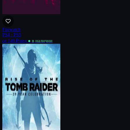
Firewatch
PS4 · PS5
от 149 ₽
/нед
● в наличии