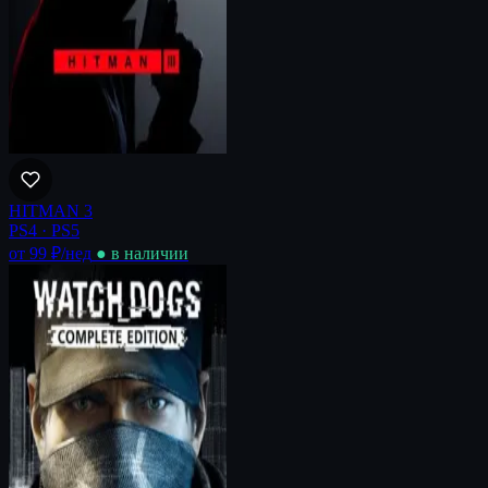
HITMAN 3
PS4 · PS5
от 99 ₽
/нед
● в наличии