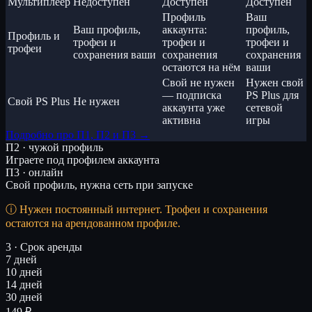
Мультиплеер
Недоступен
Доступен
Доступен
Профиль
Ваш
Ваш профиль,
аккаунта:
профиль,
Профиль и
трофеи и
трофеи и
трофеи и
трофеи
сохранения ваши
сохранения
сохранения
остаются на нём
ваши
Свой не нужен
Нужен свой
— подписка
PS Plus для
Свой PS Plus
Не нужен
аккаунта уже
сетевой
активна
игры
Подробно про П1, П2 и П3 →
П2 · чужой профиль
Играете под профилем аккаунта
П3 · онлайн
Свой профиль, нужна сеть при запуске
Нужен постоянный интернет. Трофеи и сохранения
остаются на арендованном профиле.
3 · Срок аренды
7 дней
10 дней
14 дней
30 дней
149 ₽