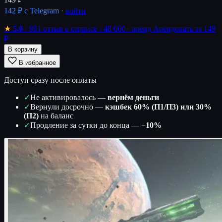
142 ₽
с Telegram ·
войти
★
5.0
· 991 отзыв о сервисе
· 48 000+ аренд
Арендовать за 149
₽
В корзину
В избранное
Доступ сразу после оплаты
✓
Не активировалось —
вернём деньги
✓
Вернули досрочно —
кэшбек 60% (П1/П3) или 30%
(П2)
на баланс
✓
Продление за сутки до конца —
−10%