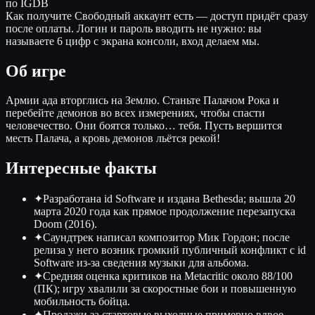
по IGDB
Как получите
Свободный аккаунт есть — доступ придёт сразу
после оплаты. Логин и пароль вводить не нужно: вы
называете 6 цифр с экрана консоли, вход делаем мы.
Об игре
Армии ада вторглись на Землю. Станьте Палачом Рока и
перебейте демонов во всех измерениях, чтобы спасти
человечество. Они боятся только… тебя. Пусть вершится
месть Палача, а кровь демонов льётся рекой!
Интересные факты
✦
Разработана id Software и издана Bethesda; вышла 20
марта 2020 года как прямое продолжение перезапуска
Doom (2016).
✦
Саундтрек написал композитор Мик Гордон; после
релиза у него возник громкий публичный конфликт с id
Software из-за сведения музыки для альбома.
✦
Средняя оценка критиков на Metacritic около 88/100
(ПК); игру хвалили за скоростные бои и повышенную
мобильность бойца.
✦
Продажи за стартовые выходные примерно вдвое