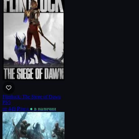
Flintlock: The Siege of Dawn
PS5
от 449 ₽
/нед
● в наличии