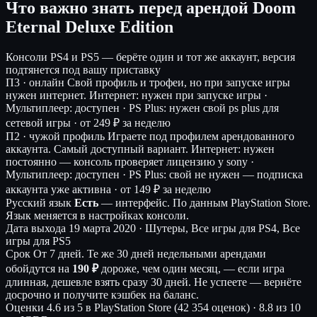
Что важно знать перед арендой Doom
Eternal Deluxe Edition
Консоли
PS4 и PS5 — берёте один и тот же аккаунт, версия
подтянется под вашу приставку
П3 · онлайн
Свой профиль и трофеи, но при запуске игры
нужен интернет.
Интернет: нужен при запуске игры ·
Мультиплеер: доступен · PS Plus: нужен свой ps plus для
сетевой игры ·
от 249 ₽ за неделю
П2 · чужой профиль
Играете под профилем арендованного
аккаунта. Самый доступный вариант.
Интернет: нужен
постоянно — консоль проверяет лицензию у sony ·
Мультиплеер: доступен · PS Plus: свой не нужен — подписка
аккаунта уже активна ·
от 149 ₽ за неделю
Русский язык
Есть
— интерфейс.
По данным PlayStation Store.
Язык меняется в настройках консоли.
Дата выхода
19 марта 2020 · Шутеры, Все игры для PS4, Все
игры для PS5
Срок
От 7 дней. Те же 30 дней недельными арендами
обойдутся на
190 ₽
дороже, чем один месяц, — если игра
длинная, дешевле взять сразу 30 дней. Не успеете — вернёте
досрочно и получите кэшбек на баланс.
Оценки
4.6 из 5 в PlayStation Store (42 354 оценок)
·
8.8 из 10