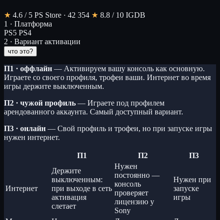
★
4.6
/ 5
PS Store · 42 354
★
8.8
/ 10
IGDB
1 · Платформа
PS5
PS4
2 · Вариант активации
что это?
П1 · оффлайн
— Активируем вашу консоль как основную.
Играете со своего профиля, трофеи ваши. Интернет во время
игры держите выключенным.
П2 · чужой профиль
— Играете под профилем
арендованного аккаунта. Самый доступный вариант.
П3 · онлайн
— Свой профиль и трофеи, но при запуске игры
нужен интернет.
П1
П2
П3
Нужен
Держите
постоянно —
выключенным:
Нужен при
консоль
Интернет
при выходе в сеть
запуске
проверяет
активация
игры
лицензию у
слетает
Sony