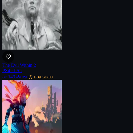
The Evil Within 2
PS4 · PS5
от 149 ₽
/нед
◷ под заказ