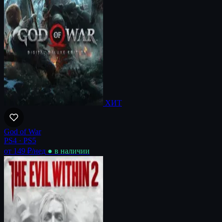
ХИТ
God of War
PS4 · PS5
от 149 ₽
/нед
● в наличии