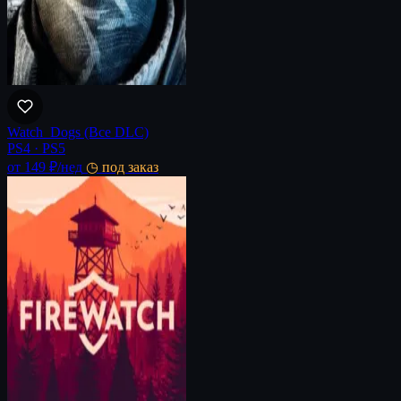
Watch_Dogs (Все DLC)
PS4 · PS5
от 149 ₽
/нед
◷ под заказ