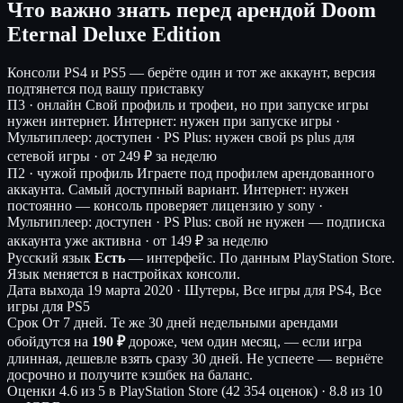
Что важно знать перед арендой Doom
Eternal Deluxe Edition
Консоли
PS4 и PS5 — берёте один и тот же аккаунт, версия
подтянется под вашу приставку
П3 · онлайн
Свой профиль и трофеи, но при запуске игры
нужен интернет.
Интернет: нужен при запуске игры ·
Мультиплеер: доступен · PS Plus: нужен свой ps plus для
сетевой игры ·
от 249 ₽ за неделю
П2 · чужой профиль
Играете под профилем арендованного
аккаунта. Самый доступный вариант.
Интернет: нужен
постоянно — консоль проверяет лицензию у sony ·
Мультиплеер: доступен · PS Plus: свой не нужен — подписка
аккаунта уже активна ·
от 149 ₽ за неделю
Русский язык
Есть
— интерфейс.
По данным PlayStation Store.
Язык меняется в настройках консоли.
Дата выхода
19 марта 2020 · Шутеры, Все игры для PS4, Все
игры для PS5
Срок
От 7 дней. Те же 30 дней недельными арендами
обойдутся на
190 ₽
дороже, чем один месяц, — если игра
длинная, дешевле взять сразу 30 дней. Не успеете — вернёте
досрочно и получите кэшбек на баланс.
Оценки
4.6 из 5 в PlayStation Store (42 354 оценок)
·
8.8 из 10