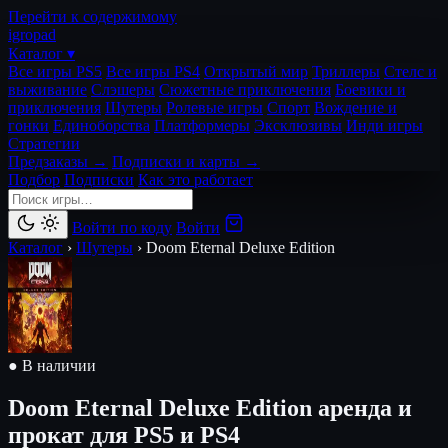
Перейти к содержимому
igro
pad
Каталог ▾
Все игры PS5
Все игры PS4
Открытый мир
Триллеры
Стелс и
выживание
Слэшеры
Сюжетные приключения
Боевики и
приключения
Шутеры
Ролевые игры
Спорт
Вождение и
гонки
Единоборства
Платформеры
Эксклюзивы
Инди игры
Стратегии
Предзаказы →
Подписки и карты →
Подбор
Подписки
Как это работает
Войти по коду
Войти
Каталог
›
Шутеры
›
Doom Eternal Deluxe Edition
● В наличии
Doom Eternal Deluxe Edition
аренда и
прокат для PS5 и PS4