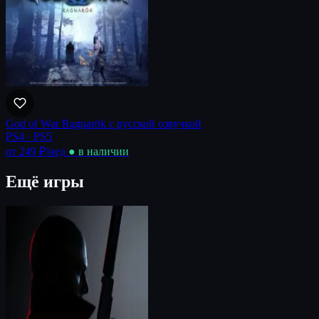
God of War Ragnarök с русской озвучкой
PS4 · PS5
от 249 ₽
/нед
● в наличии
Ещё игры