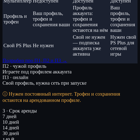
Мультиплеер
Недоступен
Доступен
Доступен
Профиль
Ваш
Ваш профиль,
аккаунта:
профиль,
Профиль и
трофеи и
трофеи и
трофеи и
трофеи
сохранения ваши
сохранения
сохранения
остаются на нём
ваши
Свой не нужен
Нужен свой
— подписка
PS Plus для
Свой PS Plus
Не нужен
аккаунта уже
сетевой
активна
игры
Подробно про П1, П2 и П3 →
П2 · чужой профиль
Играете под профилем аккаунта
П3 · онлайн
Свой профиль, нужна сеть при запуске
Нужен постоянный интернет. Трофеи и сохранения
остаются на арендованном профиле.
3 · Срок аренды
7 дней
10 дней
14 дней
30 дней
149 ₽