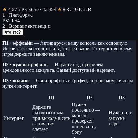
★
4.6
/ 5
PS Store · 42 354
★
8.8
/ 10
IGDB
1 · Платформа
PS5
PS4
2 · Вариант активации
что это?
П1 · оффлайн
— Активируем вашу консоль как основную.
Играете со своего профиля, трофеи ваши. Интернет во время
игры держите выключенным.
П2 · чужой профиль
— Играете под профилем
арендованного аккаунта. Самый доступный вариант.
П3 · онлайн
— Свой профиль и трофеи, но при запуске игры
нужен интернет.
П1
П2
П3
Нужен
Держите
постоянно —
выключенным:
Нужен при
консоль
Интернет
при выходе в сеть
запуске
проверяет
активация
игры
лицензию у
слетает
Sony