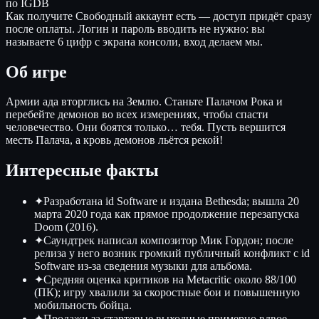
по IGDB
Как получите
Свободный аккаунт есть — доступ придёт сразу
после оплаты. Логин и пароль вводить не нужно: вы
называете 6 цифр с экрана консоли, вход делаем мы.
Об игре
Армии ада вторглись на Землю. Станьте Палачом Рока и
перебейте демонов во всех измерениях, чтобы спасти
человечество. Они боятся только… тебя. Пусть вершится
месть Палача, а кровь демонов льётся рекой!
Интересные факты
✦
Разработана id Software и издана Bethesda; вышла 20
марта 2020 года как прямое продолжение перезапуска
Doom (2016).
✦
Саундтрек написал композитор Мик Гордон; после
релиза у него возник громкий публичный конфликт с id
Software из-за сведения музыки для альбома.
✦
Средняя оценка критиков на Metacritic около 88/100
(ПК); игру хвалили за скоростные бои и повышенную
мобильность бойца.
✦
Продажи за стартовые выходные примерно вдвое