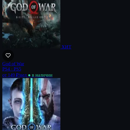
ХИТ
God of War
PS4 · PS5
от 149 ₽
/нед
● в наличии