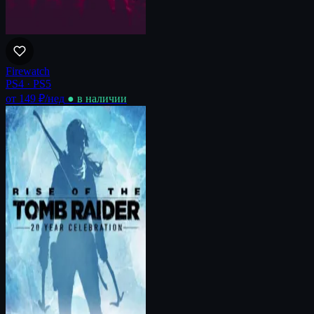
Firewatch
PS4 · PS5
от 149 ₽
/нед
● в наличии