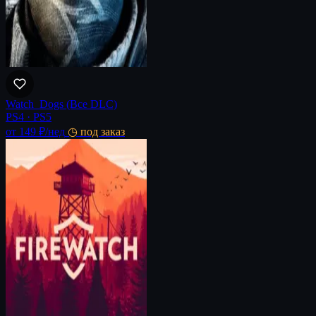
Watch_Dogs (Все DLC)
PS4 · PS5
от 149 ₽
/нед
◷ под заказ