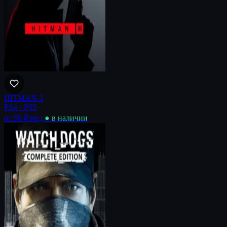
HITMAN 3
PS4 · PS5
от 99 ₽
/нед
● в наличии