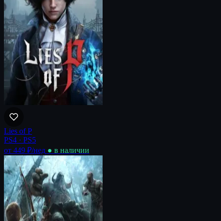
Lies of P
PS4 · PS5
от 449 ₽
/нед
● в наличии