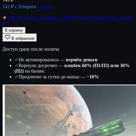
142 ₽
с Telegram ·
войти
★
5.0
· 991 отзыв о сервисе
· 48 000+ аренд
Арендовать за 149
₽
В корзину
В избранное
Доступ сразу после оплаты
✓
Не активировалось —
вернём деньги
✓
Вернули досрочно —
кэшбек 60% (П1/П3) или 30%
(П2)
на баланс
✓
Продление за сутки до конца —
−10%