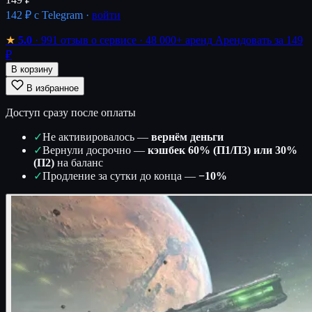
142 ₽
с Telegram ·
войти
★
5.0
· 991 отзыв о сервисе
· 48 000+ аренд
Арендовать за 149
₽
В корзину
В избранное
Доступ сразу после оплаты
✓
Не активировалось —
вернём деньги
✓
Вернули досрочно —
кэшбек 60% (П1/П3) или 30%
(П2)
на баланс
✓
Продление за сутки до конца —
−10%