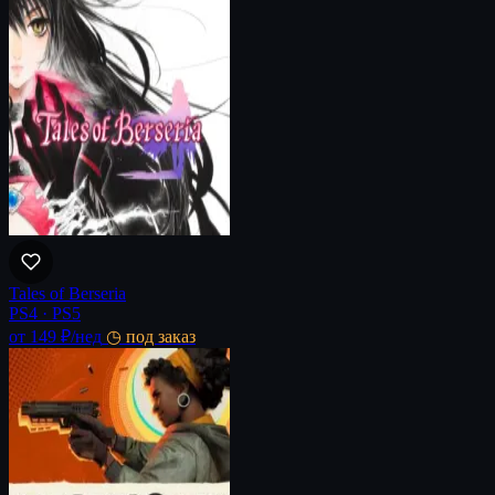
Tales of Berseria
PS4 · PS5
от 149 ₽
/нед
◷ под заказ