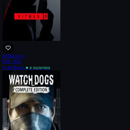
HITMAN 3
PS4 · PS5
от 99 ₽
/нед
● в наличии