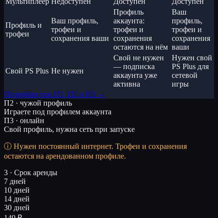
Мультиплеер
Недоступен
Доступен
Доступен
Профиль
Ваш
Ваш профиль,
аккаунта:
профиль,
Профиль и
трофеи и
трофеи и
трофеи и
трофеи
сохранения ваши
сохранения
сохранения
остаются на нём
ваши
Свой не нужен
Нужен свой
— подписка
PS Plus для
Свой PS Plus
Не нужен
аккаунта уже
сетевой
активна
игры
Подробно про П1, П2 и П3 →
П2 · чужой профиль
Играете под профилем аккаунта
П3 · онлайн
Свой профиль, нужна сеть при запуске
Нужен постоянный интернет. Трофеи и сохранения
остаются на арендованном профиле.
3 · Срок аренды
7 дней
10 дней
14 дней
30 дней
149 ₽