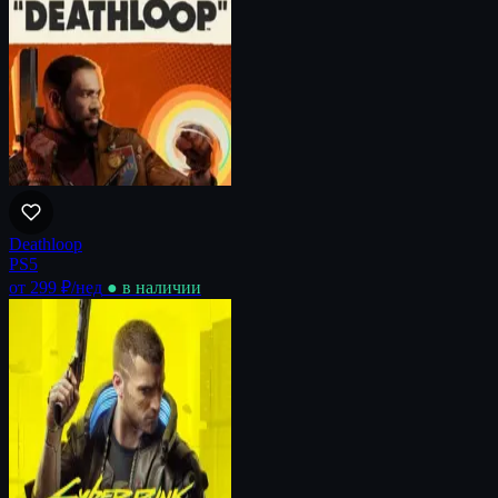
Deathloop
PS5
от 299 ₽
/нед
● в наличии