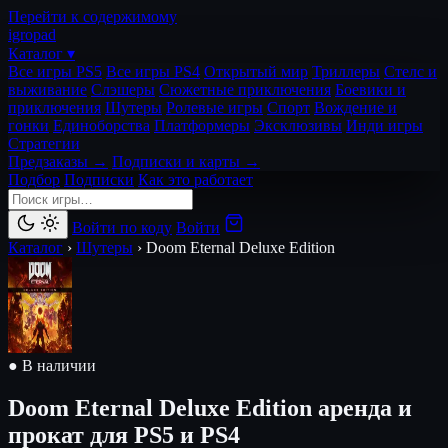
Перейти к содержимому
igro
pad
Каталог ▾
Все игры PS5
Все игры PS4
Открытый мир
Триллеры
Стелс и
выживание
Слэшеры
Сюжетные приключения
Боевики и
приключения
Шутеры
Ролевые игры
Спорт
Вождение и
гонки
Единоборства
Платформеры
Эксклюзивы
Инди игры
Стратегии
Предзаказы →
Подписки и карты →
Подбор
Подписки
Как это работает
Войти по коду
Войти
Каталог
›
Шутеры
›
Doom Eternal Deluxe Edition
● В наличии
Doom Eternal Deluxe Edition
аренда и
прокат для PS5 и PS4