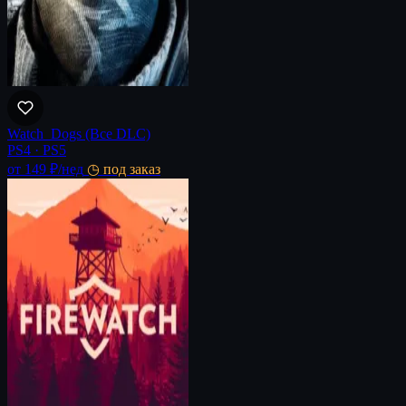
Watch_Dogs (Все DLC)
PS4 · PS5
от 149 ₽
/нед
◷ под заказ