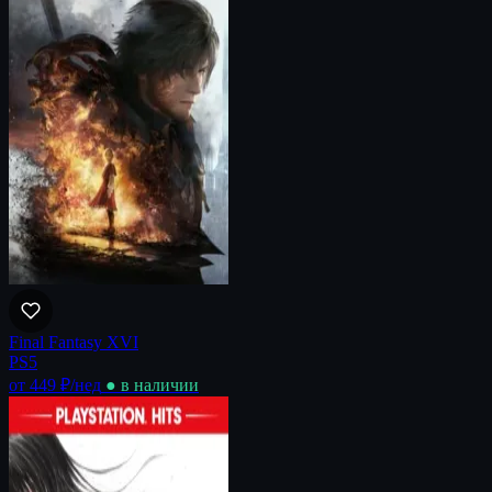
Final Fantasy XVI
PS5
от 449 ₽
/нед
● в наличии