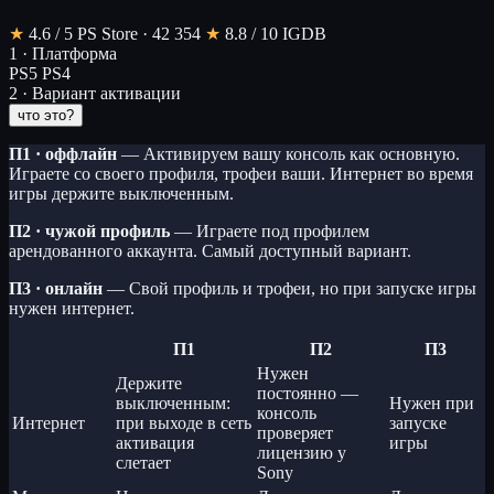
★
4.6
/ 5
PS Store · 42 354
★
8.8
/ 10
IGDB
1 · Платформа
PS5
PS4
2 · Вариант активации
что это?
П1 · оффлайн
— Активируем вашу консоль как основную.
Играете со своего профиля, трофеи ваши. Интернет во время
игры держите выключенным.
П2 · чужой профиль
— Играете под профилем
арендованного аккаунта. Самый доступный вариант.
П3 · онлайн
— Свой профиль и трофеи, но при запуске игры
нужен интернет.
П1
П2
П3
Нужен
Держите
постоянно —
выключенным:
Нужен при
консоль
Интернет
при выходе в сеть
запуске
проверяет
активация
игры
лицензию у
слетает
Sony