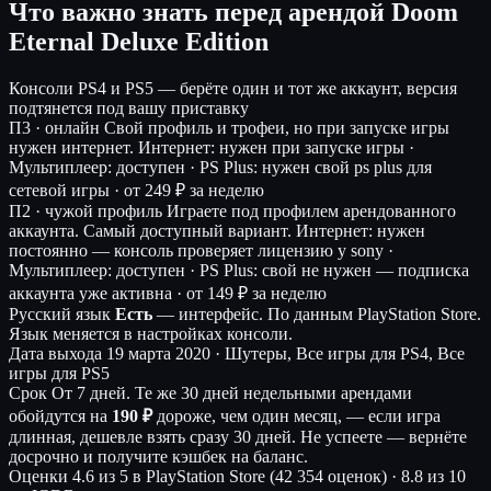
Что важно знать перед арендой Doom
Eternal Deluxe Edition
Консоли
PS4 и PS5 — берёте один и тот же аккаунт, версия
подтянется под вашу приставку
П3 · онлайн
Свой профиль и трофеи, но при запуске игры
нужен интернет.
Интернет: нужен при запуске игры ·
Мультиплеер: доступен · PS Plus: нужен свой ps plus для
сетевой игры ·
от 249 ₽ за неделю
П2 · чужой профиль
Играете под профилем арендованного
аккаунта. Самый доступный вариант.
Интернет: нужен
постоянно — консоль проверяет лицензию у sony ·
Мультиплеер: доступен · PS Plus: свой не нужен — подписка
аккаунта уже активна ·
от 149 ₽ за неделю
Русский язык
Есть
— интерфейс.
По данным PlayStation Store.
Язык меняется в настройках консоли.
Дата выхода
19 марта 2020 · Шутеры, Все игры для PS4, Все
игры для PS5
Срок
От 7 дней. Те же 30 дней недельными арендами
обойдутся на
190 ₽
дороже, чем один месяц, — если игра
длинная, дешевле взять сразу 30 дней. Не успеете — вернёте
досрочно и получите кэшбек на баланс.
Оценки
4.6 из 5 в PlayStation Store (42 354 оценок)
·
8.8 из 10