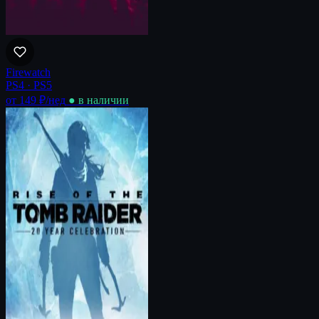
Firewatch
PS4 · PS5
от 149 ₽
/нед
● в наличии