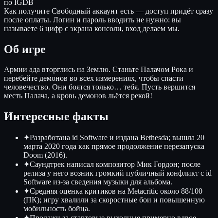
по IGDB
Как получите
Свободный аккаунт есть — доступ придёт сразу
после оплаты. Логин и пароль вводить не нужно: вы
называете 6 цифр с экрана консоли, вход делаем мы.
Об игре
Армии ада вторглись на Землю. Станьте Палачом Рока и
перебейте демонов во всех измерениях, чтобы спасти
человечество. Они боятся только… тебя. Пусть вершится
месть Палача, а кровь демонов льётся рекой!
Интересные факты
✦
Разработана id Software и издана Bethesda; вышла 20
марта 2020 года как прямое продолжение перезапуска
Doom (2016).
✦
Саундтрек написал композитор Мик Гордон; после
релиза у него возник громкий публичный конфликт с id
Software из-за сведения музыки для альбома.
✦
Средняя оценка критиков на Metacritic около 88/100
(ПК); игру хвалили за скоростные бои и повышенную
мобильность бойца.
✦
Продажи за стартовые выходные примерно вдвое