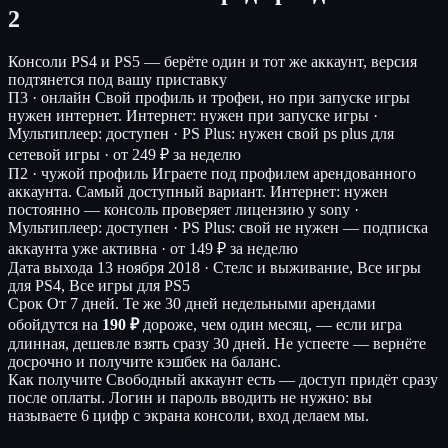
2
Консоли
PS4 и PS5 — берёте один и тот же аккаунт, версия
подтянется под вашу приставку
П3 · онлайн
Свой профиль и трофеи, но при запуске игры
нужен интернет.
Интернет: нужен при запуске игры ·
Мультиплеер: доступен · PS Plus: нужен свой ps plus для
сетевой игры ·
от 249 ₽ за неделю
П2 · чужой профиль
Играете под профилем арендованного
аккаунта. Самый доступный вариант.
Интернет: нужен
постоянно — консоль проверяет лицензию у sony ·
Мультиплеер: доступен · PS Plus: свой не нужен — подписка
аккаунта уже активна ·
от 149 ₽ за неделю
Дата выхода
13 ноября 2018 · Стелс и выживание, Все игры
для PS4, Все игры для PS5
Срок
От 7 дней. Те же 30 дней недельными арендами
обойдутся на
190 ₽
дороже, чем один месяц, — если игра
длинная, дешевле взять сразу 30 дней. Не успеете — вернёте
досрочно и получите кэшбек на баланс.
Как получите
Свободный аккаунт есть — доступ придёт сразу
после оплаты. Логин и пароль вводить не нужно: вы
называете 6 цифр с экрана консоли, вход делаем мы.