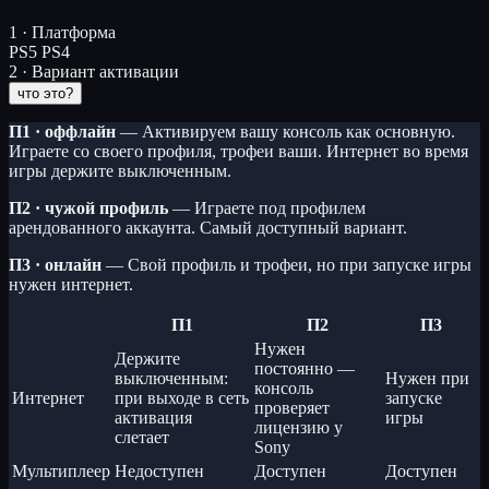
1 · Платформа
PS5
PS4
2 · Вариант активации
что это?
П1 · оффлайн
— Активируем вашу консоль как основную.
Играете со своего профиля, трофеи ваши. Интернет во время
игры держите выключенным.
П2 · чужой профиль
— Играете под профилем
арендованного аккаунта. Самый доступный вариант.
П3 · онлайн
— Свой профиль и трофеи, но при запуске игры
нужен интернет.
П1
П2
П3
Нужен
Держите
постоянно —
выключенным:
Нужен при
консоль
Интернет
при выходе в сеть
запуске
проверяет
активация
игры
лицензию у
слетает
Sony
Мультиплеер
Недоступен
Доступен
Доступен