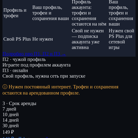
Профиль
Ваш
Ваш профиль,
аккаунта:
профиль,
Профиль и
трофеи и
трофеи и
трофеи и
трофеи
сохранения ваши
сохранения
сохранения
остаются на нём
ваши
Свой не нужен
Нужен свой
— подписка
PS Plus для
Свой PS Plus
Не нужен
аккаунта уже
сетевой
активна
игры
Подробно про П1, П2 и П3 →
П2 · чужой профиль
Играете под профилем аккаунта
П3 · онлайн
Свой профиль, нужна сеть при запуске
Нужен постоянный интернет. Трофеи и сохранения
остаются на арендованном профиле.
3 · Срок аренды
7 дней
10 дней
14 дней
30 дней
149 ₽