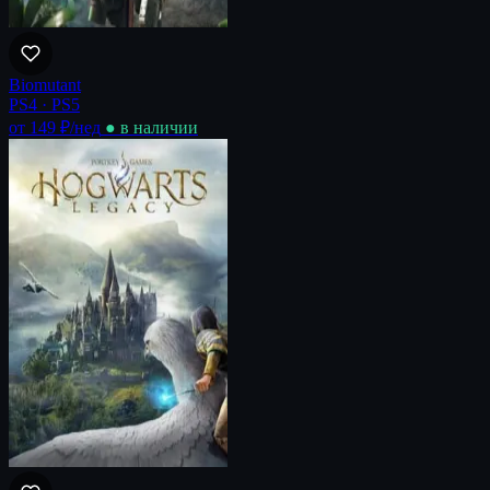
Biomutant
PS4 · PS5
от 149 ₽
/нед
● в наличии