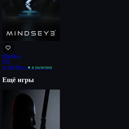
MindsEye
PS5
от 899 ₽
/нед
● в наличии
Ещё игры