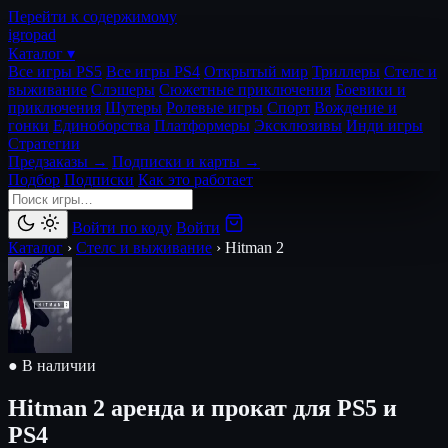
Перейти к содержимому
igro
pad
Каталог ▾
Все игры PS5
Все игры PS4
Открытый мир
Триллеры
Стелс и
выживание
Слэшеры
Сюжетные приключения
Боевики и
приключения
Шутеры
Ролевые игры
Спорт
Вождение и
гонки
Единоборства
Платформеры
Эксклюзивы
Инди игры
Стратегии
Предзаказы →
Подписки и карты →
Подбор
Подписки
Как это работает
Войти по коду
Войти
Каталог
›
Стелс и выживание
›
Hitman 2
● В наличии
Hitman 2
аренда и прокат для PS5 и
PS4