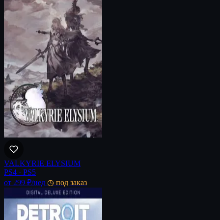
VALKYRIE ELYSIUM
PS4 · PS5
от 299 ₽
/нед
◷ под заказ