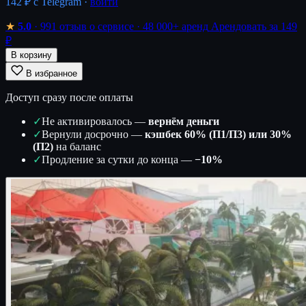
142 ₽
с Telegram ·
войти
★
5.0
· 991 отзыв о сервисе
· 48 000+ аренд
Арендовать за 149
₽
В корзину
В избранное
Доступ сразу после оплаты
✓
Не активировалось —
вернём деньги
✓
Вернули досрочно —
кэшбек 60% (П1/П3) или 30%
(П2)
на баланс
✓
Продление за сутки до конца —
−10%