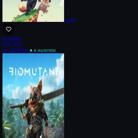
ХИТ
Безумцы
PS4 · PS5
от 149 ₽
/нед
● в наличии