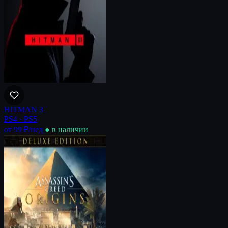
HITMAN 3
PS4 · PS5
от 99 ₽
/нед
● в наличии