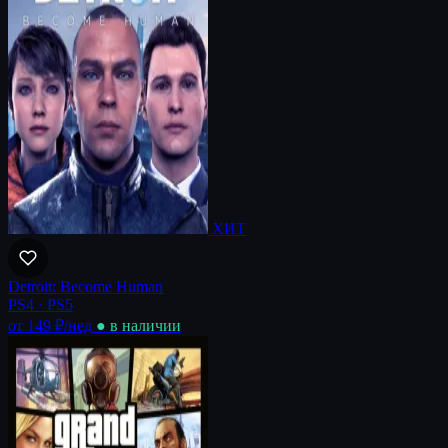
ХИТ
Detroit: Become Human
PS4 · PS5
от 149 ₽
/нед
● в наличии