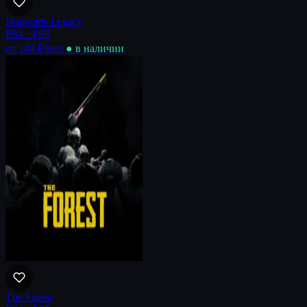
Hogwarts Legacy
PS4 · PS5
от 149 ₽
/нед
● в наличии
The Forest