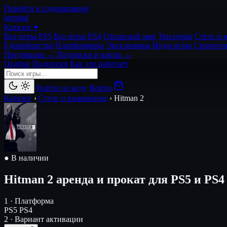
Перейти к содержимому
igro
pad
Каталог ▾
Все игры PS5
Все игры PS4
Открытый мир
Триллеры
Стелс и 
Единоборства
Платформеры
Эксклюзивы
Инди игры
Стратеги
Предзаказы →
Подписки и карты →
Подбор
Подписки
Как это работает
Войти по коду
Войти
Каталог
›
Стелс и выживание
›
Hitman 2
● В наличии
Hitman 2
аренда и прокат для PS5 и PS4
1 · Платформа
PS5
PS4
2 · Вариант активации