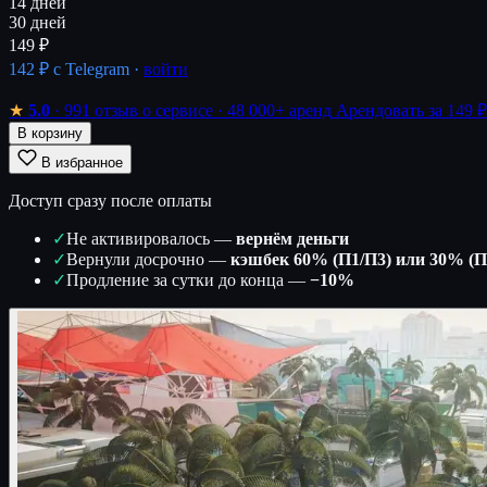
14 дней
30 дней
149 ₽
142 ₽
с Telegram ·
войти
★
5.0
· 991 отзыв о сервисе
· 48 000+ аренд
Арендовать за 149 ₽
В корзину
В избранное
Доступ сразу после оплаты
✓
Не активировалось —
вернём деньги
✓
Вернули досрочно —
кэшбек 60% (П1/П3) или 30% (П
✓
Продление за сутки до конца —
−10%