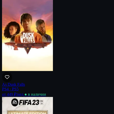
As Dusk Falls
PS4 · PS5
от 449 ₽
/нед
● в наличии