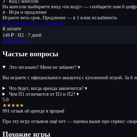
3 · Код с консоли
На консоли выбираете вход «по коду» — сообщаете нам 6 цифр
4 · Игра и продление
Играете весь срок. Продление — в 1 клик из кабинета.
Как это работает — по шагам
К оплате
149 ₽ · П2 · 7 дней
Арендовать
Частые вопросы
Это легально? Меня не забанят?
▾
Вы играете с официального аккаунта с купленной игрой. За 6 
Что будет, когда аренда закончится?
▾
Чем П1 отличается от П3 и П2?
▾
5.0
★★★★★
991 отзыв об аренде в igropad
Про эту игру отзывов ещё нет — оценка выше про сервис: скор
Похожие игры