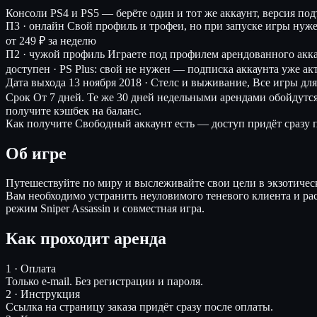
Консоли
PS4 и PS5 — берёте один и тот же аккаунт, версия по
П3 · онлайн
Свой профиль и трофеи, но при запуске игры нуж
от 249 ₽ за неделю
П2 · чужой профиль
Играете под профилем арендованного акк
доступен · PS Plus: свой не нужен — подписка аккаунта уже ак
Дата выхода
13 ноября 2018 · Стелс и выживание, Все игры для
Срок
От 7 дней. Те же 30 дней недельными арендами обойдутс
получите кэшбек на баланс.
Как получите
Свободный аккаунт есть — доступ придёт сразу п
Об игре
Путешествуйте по миру и выслеживайте свои цели в экзотическ
Вам необходимо устранить неуловимого теневого клиента и р
режим Sniper Assassin и совместная игра.
Как проходит аренда
1 · Оплата
Только e-mail. Без регистрации и пароля.
2 · Инструкция
Ссылка на страницу заказа придёт сразу после оплаты.