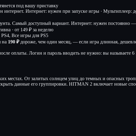
дтянется под вашу приставку
ен интернет.
Интернет: нужен при запуске игры · Мультиплеер: дос
аунта. Самый доступный вариант.
Интернет: нужен постоянно — 
тивна ·
от 149 ₽ за неделю
 PS4, Все игры для PS5
я на
190 ₽
дороже, чем один месяц, — если игра длинная, дешевле
осле оплаты. Логин и пароль вводить не нужно: вы называете 6 
их местах. От залитых солнцем улиц до темных и опасных тропич
аскрыть данные его группировки. HITMAN 2 включает новые спо