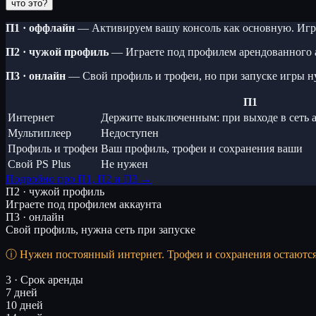
что это?
П1 · оффлайн
— Активируем вашу консоль как основную. Игра
П2 · чужой профиль
— Играете под профилем арендованного 
П3 · онлайн
— Свой профиль и трофеи, но при запуске игры н
П1
Интернет
Держите выключенным: при выходе в сеть а
Мультиплеер
Недоступен
Профиль и трофеи
Ваш профиль, трофеи и сохранения ваши
Свой PS Plus
Не нужен
Подробно про П1, П2 и П3 →
П2 · чужой профиль
Играете под профилем аккаунта
П3 · онлайн
Свой профиль, нужна сеть при запуске
Нужен постоянный интернет. Трофеи и сохранения остаютс
3 · Срок аренды
7 дней
10 дней