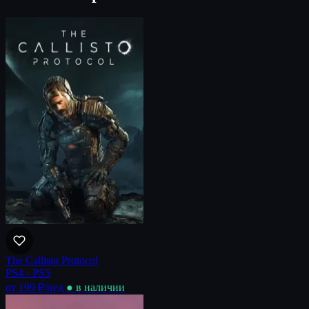
The Callisto Protocol
PS4 · PS5
от 199 ₽
/нед
● в наличии