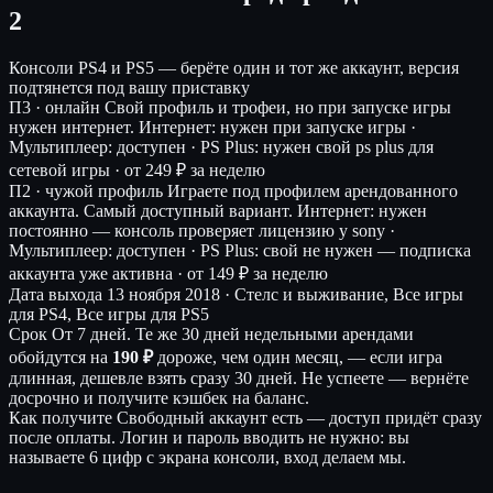
2
Консоли
PS4 и PS5 — берёте один и тот же аккаунт, версия
подтянется под вашу приставку
П3 · онлайн
Свой профиль и трофеи, но при запуске игры
нужен интернет.
Интернет: нужен при запуске игры ·
Мультиплеер: доступен · PS Plus: нужен свой ps plus для
сетевой игры ·
от 249 ₽ за неделю
П2 · чужой профиль
Играете под профилем арендованного
аккаунта. Самый доступный вариант.
Интернет: нужен
постоянно — консоль проверяет лицензию у sony ·
Мультиплеер: доступен · PS Plus: свой не нужен — подписка
аккаунта уже активна ·
от 149 ₽ за неделю
Дата выхода
13 ноября 2018 · Стелс и выживание, Все игры
для PS4, Все игры для PS5
Срок
От 7 дней. Те же 30 дней недельными арендами
обойдутся на
190 ₽
дороже, чем один месяц, — если игра
длинная, дешевле взять сразу 30 дней. Не успеете — вернёте
досрочно и получите кэшбек на баланс.
Как получите
Свободный аккаунт есть — доступ придёт сразу
после оплаты. Логин и пароль вводить не нужно: вы
называете 6 цифр с экрана консоли, вход делаем мы.