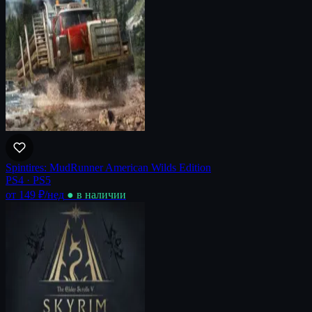
Spintires: MudRunner American Wilds Edition
PS4 · PS5
от 149 ₽
/нед
● в наличии