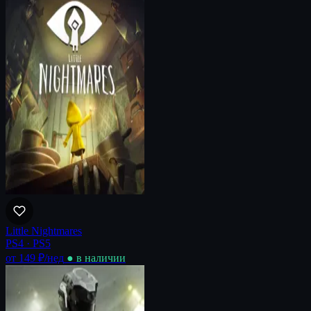
Little Nightmares
PS4 · PS5
от 149 ₽
/нед
● в наличии