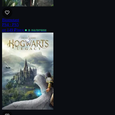
Biomutant
PS4 · PS5
от 149 ₽
/нед
● в наличии