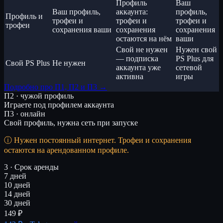
Профиль
Ваш
Ваш профиль,
аккаунта:
профиль,
Профиль и
трофеи и
трофеи и
трофеи и
трофеи
сохранения ваши
сохранения
сохранения
остаются на нём
ваши
Свой не нужен
Нужен свой
— подписка
PS Plus для
Свой PS Plus
Не нужен
аккаунта уже
сетевой
активна
игры
Подробно про П1, П2 и П3 →
П2 · чужой профиль
Играете под профилем аккаунта
П3 · онлайн
Свой профиль, нужна сеть при запуске
Нужен постоянный интернет. Трофеи и сохранения
остаются на арендованном профиле.
3 · Срок аренды
7 дней
10 дней
14 дней
30 дней
149 ₽