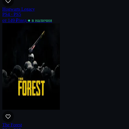
Hogwarts Legacy
PS4 · PS5
от 149 ₽
/нед
● в наличии
The Forest