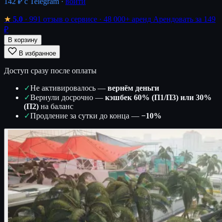
142 ₽
с Telegram ·
войти
★
5.0
· 991 отзыв о сервисе
· 48 000+ аренд
Арендовать за 149
₽
В корзину
В избранное
Доступ сразу после оплаты
✓
Не активировалось —
вернём деньги
✓
Вернули досрочно —
кэшбек 60% (П1/П3) или 30%
(П2)
на баланс
✓
Продление за сутки до конца —
−10%