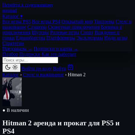
Перейти к содержимому
igro
pad
Каталог ▾
Все игры PS5
Все игры PS4
Открытый мир
Триллеры
Стелс и
выживание
Слэшеры
Сюжетные приключения
Боевики и
приключения
Шутеры
Ролевые игры
Спорт
Вождение и
гонки
Единоборства
Платформеры
Эксклюзивы
Инди игры
Стратегии
Предзаказы →
Подписки и карты →
Подбор
Подписки
Как это работает
Войти по коду
Войти
Каталог
›
Стелс и выживание
›
Hitman 2
● В наличии
Hitman 2
аренда и прокат для PS5 и
PS4