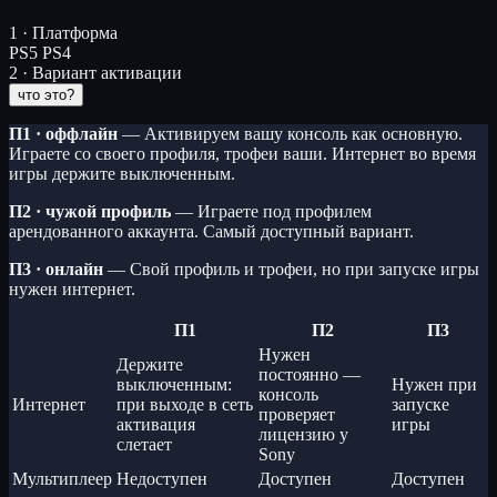
1 · Платформа
PS5
PS4
2 · Вариант активации
что это?
П1 · оффлайн
— Активируем вашу консоль как основную.
Играете со своего профиля, трофеи ваши. Интернет во время
игры держите выключенным.
П2 · чужой профиль
— Играете под профилем
арендованного аккаунта. Самый доступный вариант.
П3 · онлайн
— Свой профиль и трофеи, но при запуске игры
нужен интернет.
П1
П2
П3
Нужен
Держите
постоянно —
выключенным:
Нужен при
консоль
Интернет
при выходе в сеть
запуске
проверяет
активация
игры
лицензию у
слетает
Sony
Мультиплеер
Недоступен
Доступен
Доступен