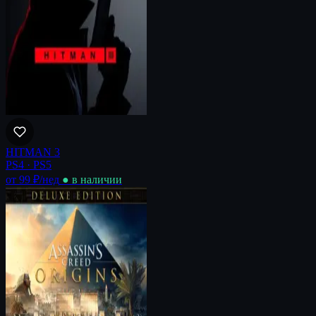
HITMAN 3
PS4 · PS5
от 99 ₽
/нед
● в наличии