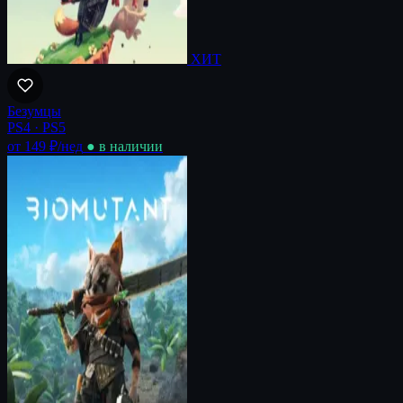
ХИТ
Безумцы
PS4 · PS5
от 149 ₽
/нед
● в наличии