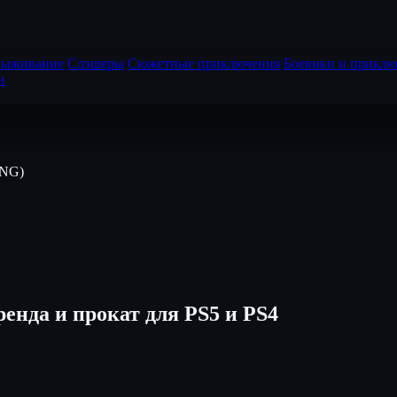
выживание
Слэшеры
Сюжетные приключения
Боевики и приклю
и
ENG)
ренда и прокат для PS5 и PS4