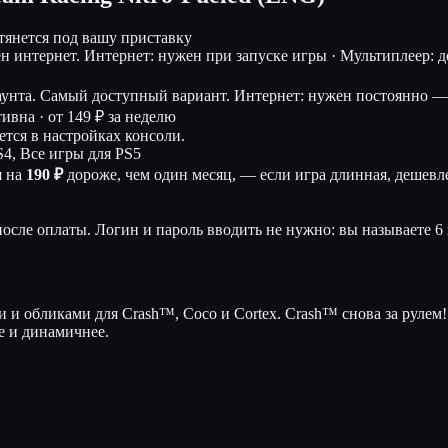
дтянется под вашу приставку
ен интернет.
Интернет: нужен при запуске игры · Мультиплеер: дос
аунта. Самый доступный вариант.
Интернет: нужен постоянно — 
тивна ·
от 149 ₽ за неделю
тся в настройках консоли.
S4, Все игры для PS5
я на
190 ₽
дороже, чем один месяц, — если игра длинная, дешевле
осле оплаты. Логин и пароль вводить не нужно: вы называете 6 
и и обликами для Crash™, Coco и Cortex. Crash™ снова за рулем! 
ше и динамичнее.