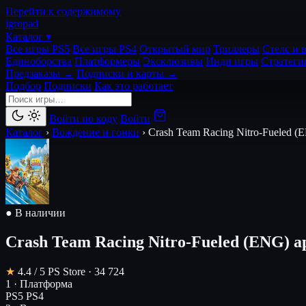
Перейти к содержимому
igro
pad
Каталог ▾
Все игры PS5
Все игры PS4
Открытый мир
Триллеры
Стелс и 
Единоборства
Платформеры
Эксклюзивы
Инди игры
Стратеги
Предзаказы →
Подписки и карты →
Подбор
Подписки
Как это работает
Войти по коду
Войти
Каталог
›
Вождение и гонки
›
Crash Team Racing Nitro-Fueled (
● В наличии
Crash Team Racing Nitro-Fueled (ENG)
а
★
4.4
/ 5
PS Store · 34 724
1 · Платформа
PS5
PS4