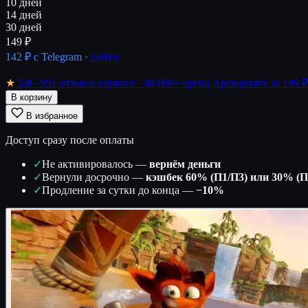
10 дней
14 дней
30 дней
149 ₽
142 ₽
с Telegram ·
войти
★
5.0
· 991 отзыв о сервисе
· 48 000+ аренд
Арендовать за 149 ₽
В корзину
В избранное
Доступ сразу после оплаты
✓
Не активировалось —
вернём деньги
✓
Вернули досрочно —
кэшбек 60% (П1/П3) или 30% (П
✓
Продление за сутки до конца —
−10%