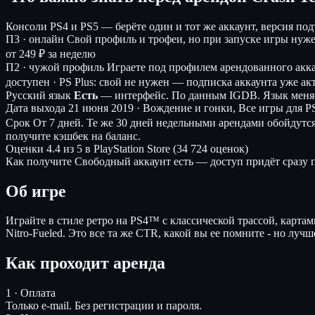
Консоли
PS4 и PS5 — берёте один и тот же аккаунт, версия по
П3 · онлайн
Свой профиль и трофеи, но при запуске игры нуж
от 249 ₽ за неделю
П2 · чужой профиль
Играете под профилем арендованного акк
доступен · PS Plus: свой не нужен — подписка аккаунта уже ак
Русский язык
Есть
— интерфейс.
По данным IGDB. Язык меняе
Дата выхода
21 июня 2019 · Вождение и гонки, Все игры для P
Срок
От 7 дней. Те же 30 дней недельными арендами обойдутс
получите кэшбек на баланс.
Оценки
4.4 из 5 в PlayStation Store (34 724 оценок)
Как получите
Свободный аккаунт есть — доступ придёт сразу п
Об игре
Играйте в стиле ретро на PS4™ с классической трассой, картам
Nitro-Fueled. Это все та же CTR, какой вы ее помните - но луч
Как проходит аренда
1 · Оплата
Только e-mail. Без регистрации и пароля.