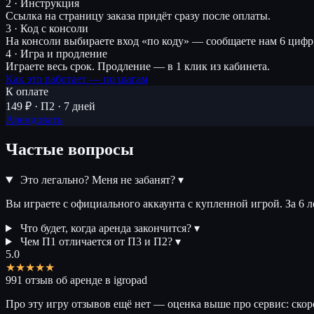
2 · Инструкция
Ссылка на страницу заказа придёт сразу после оплаты.
3 · Код с консоли
На консоли выбираете вход «по коду» — сообщаете нам 6 цифр
4 · Игра и продление
Играете весь срок. Продление — в 1 клик из кабинета.
Как это работает — по шагам
К оплате
149 ₽ · П2 · 7 дней
Арендовать
Частые вопросы
Это легально? Меня не забанят?
▾
Вы играете с официального аккаунта с купленной игрой. За 6 
Что будет, когда аренда закончится?
▾
Чем П1 отличается от П3 и П2?
▾
5.0
★★★★★
991 отзыв об аренде в igropad
Про эту игру отзывов ещё нет — оценка выше про сервис: скор