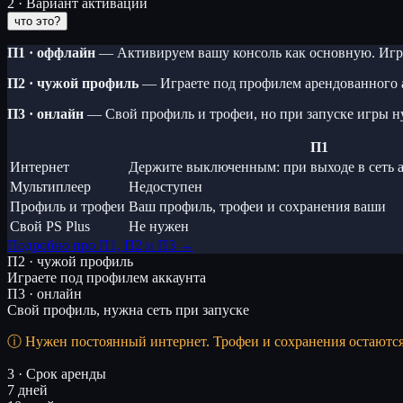
2 · Вариант активации
что это?
П1 · оффлайн
— Активируем вашу консоль как основную. Игра
П2 · чужой профиль
— Играете под профилем арендованного 
П3 · онлайн
— Свой профиль и трофеи, но при запуске игры н
П1
Интернет
Держите выключенным: при выходе в сеть а
Мультиплеер
Недоступен
Профиль и трофеи
Ваш профиль, трофеи и сохранения ваши
Свой PS Plus
Не нужен
Подробно про П1, П2 и П3 →
П2 · чужой профиль
Играете под профилем аккаунта
П3 · онлайн
Свой профиль, нужна сеть при запуске
Нужен постоянный интернет. Трофеи и сохранения остаютс
3 · Срок аренды
7 дней