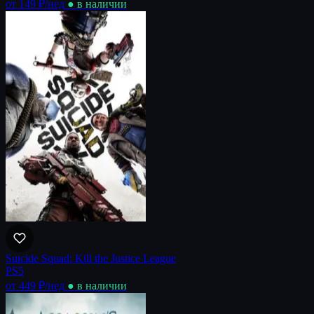
от 149 ₽
/нед
● в наличии
Suicide Squad: Kill the Justice League
PS5
от 449 ₽
/нед
● в наличии