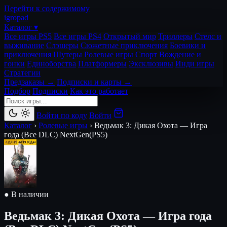
Перейти к содержимому
igro
pad
Каталог ▾
Все игры PS5
Все игры PS4
Открытый мир
Триллеры
Стелс и
выживание
Слэшеры
Сюжетные приключения
Боевики и
приключения
Шутеры
Ролевые игры
Спорт
Вождение и
гонки
Единоборства
Платформеры
Эксклюзивы
Инди игры
Стратегии
Предзаказы →
Подписки и карты →
Подбор
Подписки
Как это работает
Войти по коду
Войти
Каталог
›
Ролевые игры
›
Ведьмак 3: Дикая Охота — Игра
года (Все DLC) NextGen(PS5)
● В наличии
Ведьмак 3: Дикая Охота — Игра года