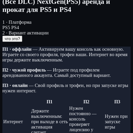
(Все DLC) NextGen(PS5)
аренда и
прокат для PS5 и PS4
1 · Платформа
PS5
PS4
2 · Вариант активации
что это?
П1 · оффлайн
— Активируем вашу консоль как основную.
Играете со своего профиля, трофеи ваши. Интернет во время
игры держите выключенным.
П2 · чужой профиль
— Играете под профилем
арендованного аккаунта. Самый доступный вариант.
П3 · онлайн
— Свой профиль и трофеи, но при запуске игры
нужен интернет.
П1
П2
П3
Нужен
Держите
постоянно —
выключенным:
Нужен при
консоль
Интернет
при выходе в сеть
запуске
проверяет
активация
игры
лицензию у
слетает