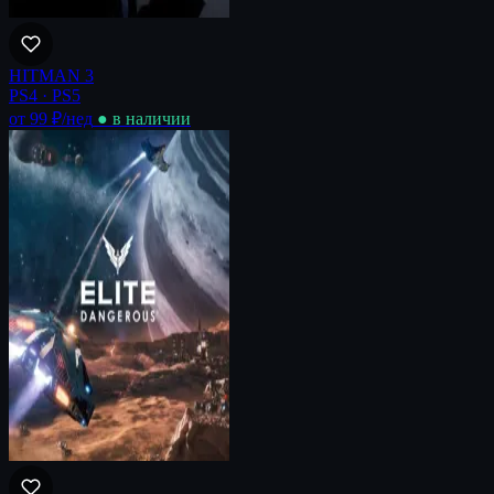
HITMAN 3
PS4 · PS5
от 99 ₽
/нед
● в наличии