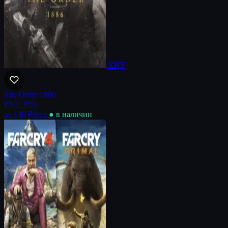
ХИТ
The Order 1886
PS4 · PS5
от 149 ₽
/нед
● в наличии