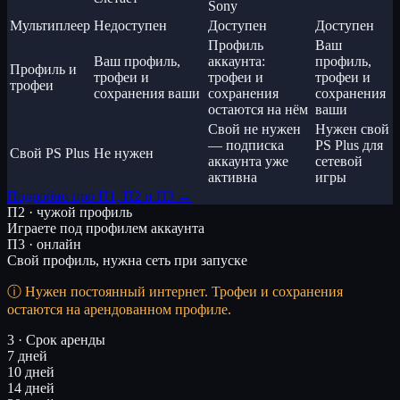
Sony
Мультиплеер
Недоступен
Доступен
Доступен
Профиль
Ваш
Ваш профиль,
аккаунта:
профиль,
Профиль и
трофеи и
трофеи и
трофеи и
трофеи
сохранения ваши
сохранения
сохранения
остаются на нём
ваши
Свой не нужен
Нужен свой
— подписка
PS Plus для
Свой PS Plus
Не нужен
аккаунта уже
сетевой
активна
игры
Подробно про П1, П2 и П3 →
П2 · чужой профиль
Играете под профилем аккаунта
П3 · онлайн
Свой профиль, нужна сеть при запуске
Нужен постоянный интернет. Трофеи и сохранения
остаются на арендованном профиле.
3 · Срок аренды
7 дней
10 дней
14 дней