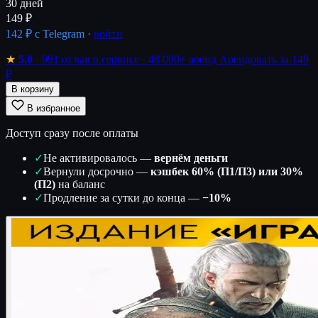
30 дней
149 ₽
142 ₽
с Telegram ·
войти
★
5.0
· 991 отзыв о сервисе
· 48 000+ аренд
Арендовать за 149
₽
В корзину
В избранное
Доступ сразу после оплаты
✓
Не активировалось —
вернём деньги
✓
Вернули досрочно —
кэшбек 60% (П1/П3) или 30%
(П2)
на баланс
✓
Продление за сутки до конца —
−10%