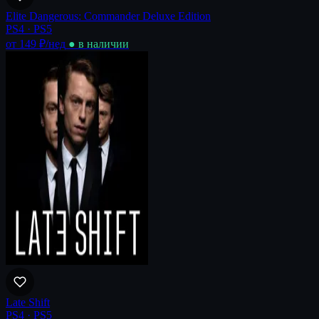
Elite Dangerous: Commander Deluxe Edition
PS4 · PS5
от 149 ₽
/нед
● в наличии
Late Shift
PS4 · PS5