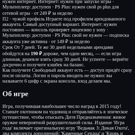
нужен интернет.
Интернет: нужен при запуске игры ·
Мультиплеер: доступен · PS Plus: нужен свой ps plus для
сетевой игры ·
от 249 ₽ за неделю
П2 · чужой профиль
Играете под профилем арендованного
аккаунта. Самый доступный вариант.
Интернет: нужен
постоянно — консоль проверяет лицензию у sony ·
Мультиплеер: доступен · PS Plus: свой не нужен — подписка
аккаунта уже активна ·
от 149 ₽ за неделю
Срок
От 7 дней. Те же 30 дней недельными арендами
обойдутся на
190 ₽
дороже, чем один месяц, — если игра
длинная, дешевле взять сразу 30 дней. Не успеете — вернёте
досрочно и получите кэшбек на баланс.
Как получите
Свободный аккаунт есть — доступ придёт сразу
после оплаты. Логин и пароль вводить не нужно: вы
называете 6 цифр с экрана консоли, вход делаем мы.
Об игре
Игра, получившая наибольшее число наград в 2015 году!
Станьте охотником на чудовищ и отправляйтесь в эпическое
путешествие, чтобы отыскать Дитя Предназначения: живое
оружие невероятной разрушительной силы. Издание 'Игра
года' включает оригинальную игру 'Ведьмак 3: Дикая Охота',
два комплекта дополнений: 'Каменные Сердца' и 'Кровь и