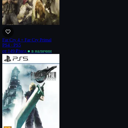
Far Cry 4 + Far Cry Primal
PS4 · PS5
от 149 ₽
/нед
● в наличии