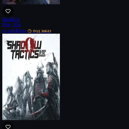
MediEvil
PS4 · PS5
от 149 ₽
/нед
◷ под заказ