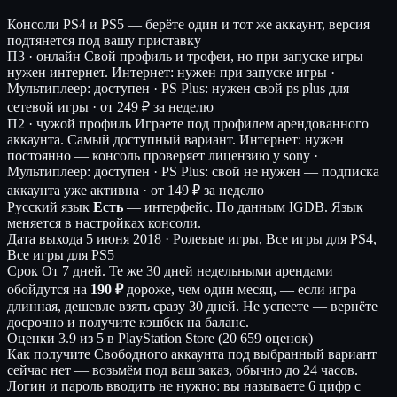
Консоли
PS4 и PS5 — берёте один и тот же аккаунт, версия
подтянется под вашу приставку
П3 · онлайн
Свой профиль и трофеи, но при запуске игры
нужен интернет.
Интернет: нужен при запуске игры ·
Мультиплеер: доступен · PS Plus: нужен свой ps plus для
сетевой игры ·
от 249 ₽ за неделю
П2 · чужой профиль
Играете под профилем арендованного
аккаунта. Самый доступный вариант.
Интернет: нужен
постоянно — консоль проверяет лицензию у sony ·
Мультиплеер: доступен · PS Plus: свой не нужен — подписка
аккаунта уже активна ·
от 149 ₽ за неделю
Русский язык
Есть
— интерфейс.
По данным IGDB. Язык
меняется в настройках консоли.
Дата выхода
5 июня 2018 · Ролевые игры, Все игры для PS4,
Все игры для PS5
Срок
От 7 дней. Те же 30 дней недельными арендами
обойдутся на
190 ₽
дороже, чем один месяц, — если игра
длинная, дешевле взять сразу 30 дней. Не успеете — вернёте
досрочно и получите кэшбек на баланс.
Оценки
3.9 из 5 в PlayStation Store (20 659 оценок)
Как получите
Свободного аккаунта под выбранный вариант
сейчас нет — возьмём под ваш заказ, обычно до 24 часов.
Логин и пароль вводить не нужно: вы называете 6 цифр с