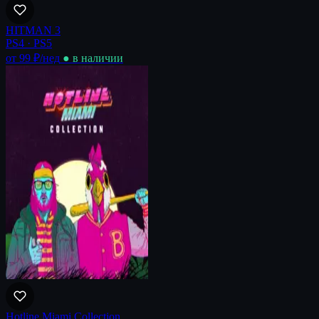
HITMAN 3
PS4 · PS5
от 99 ₽
/нед
● в наличии
Hotline Miami Collection