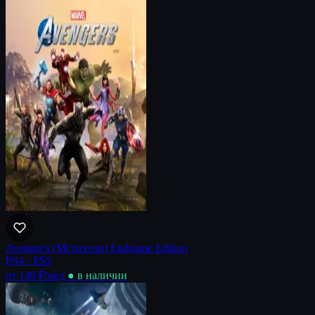
Avenger's (Мстители) Endgame Edition
PS4 · PS5
от 149 ₽
/нед
● в наличии