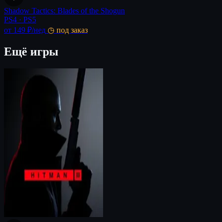
Shadow Tactics: Blades of the Shogun
PS4 · PS5
от 149 ₽
/нед
◷ под заказ
Ещё игры