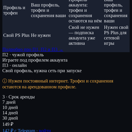
Ваш профиль,
аккаунта:
профиль,
Профиль и
трофеи и
трофеи и
трофеи и
трофеи
сохранения ваши
сохранения
сохранения
остаются на нём
ваши
Свой не нужен
Нужен свой
— подписка
PS Plus для
Свой PS Plus
Не нужен
аккаунта уже
сетевой
активна
игры
Подробно про П1, П2 и П3 →
П2 · чужой профиль
Играете под профилем аккаунта
П3 · онлайн
Свой профиль, нужна сеть при запуске
Нужен постоянный интернет. Трофеи и сохранения
остаются на арендованном профиле.
3 · Срок аренды
7 дней
10 дней
14 дней
30 дней
149 ₽
142 ₽
с Telegram ·
войти