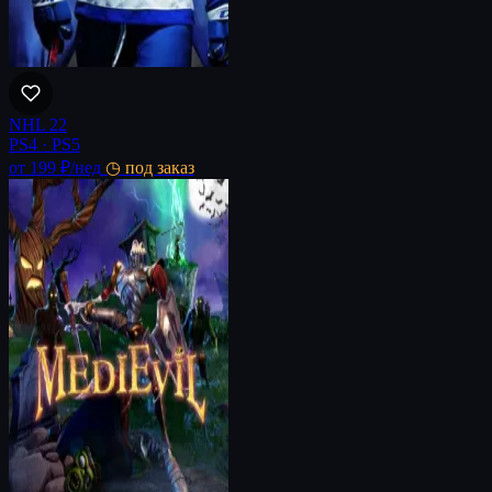
NHL 22
PS4 · PS5
от 199 ₽
/нед
◷ под заказ