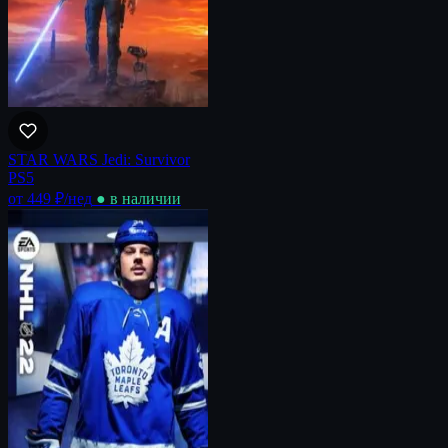
STAR WARS Jedi: Survivor
PS5
от 449 ₽
/нед
● в наличии