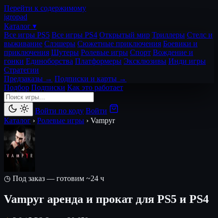
Перейти к содержимому
igro
pad
Каталог ▾
Все игры PS5
Все игры PS4
Открытый мир
Триллеры
Стелс и
выживание
Слэшеры
Сюжетные приключения
Боевики и
приключения
Шутеры
Ролевые игры
Спорт
Вождение и
гонки
Единоборства
Платформеры
Эксклюзивы
Инди игры
Стратегии
Предзаказы →
Подписки и карты →
Подбор
Подписки
Как это работает
Войти по коду
Войти
Каталог
›
Ролевые игры
›
Vampyr
◷ Под заказ — готовим ~24 ч
Vampyr
аренда и прокат для PS5 и PS4