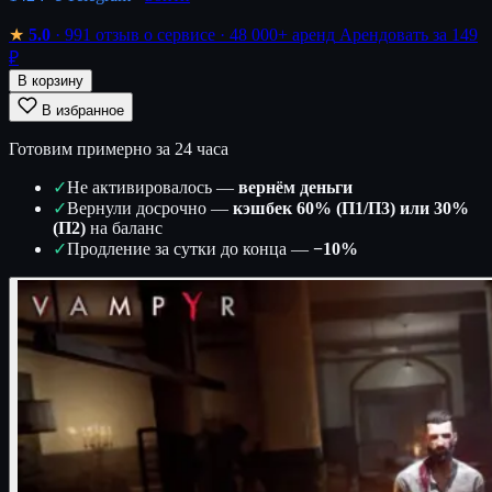
★
5.0
· 991 отзыв о сервисе
· 48 000+ аренд
Арендовать за 149
₽
В корзину
В избранное
Готовим примерно за 24 часа
✓
Не активировалось —
вернём деньги
✓
Вернули досрочно —
кэшбек 60% (П1/П3) или 30%
(П2)
на баланс
✓
Продление за сутки до конца —
−10%