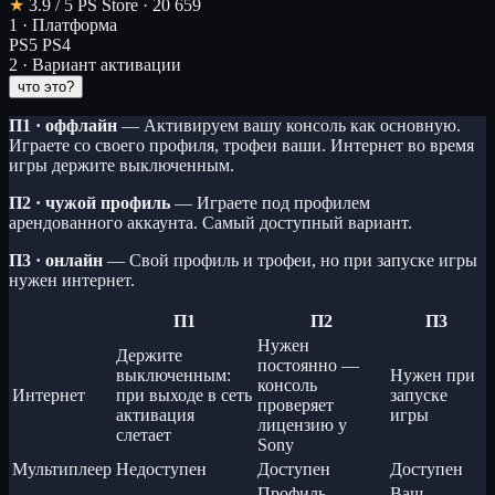
★
3.9
/ 5
PS Store · 20 659
1 · Платформа
PS5
PS4
2 · Вариант активации
что это?
П1 · оффлайн
— Активируем вашу консоль как основную.
Играете со своего профиля, трофеи ваши. Интернет во время
игры держите выключенным.
П2 · чужой профиль
— Играете под профилем
арендованного аккаунта. Самый доступный вариант.
П3 · онлайн
— Свой профиль и трофеи, но при запуске игры
нужен интернет.
П1
П2
П3
Нужен
Держите
постоянно —
выключенным:
Нужен при
консоль
Интернет
при выходе в сеть
запуске
проверяет
активация
игры
лицензию у
слетает
Sony
Мультиплеер
Недоступен
Доступен
Доступен
Профиль
Ваш