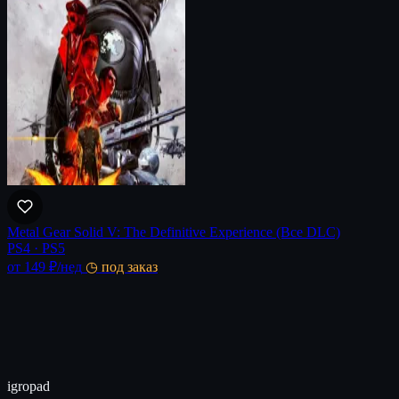
Metal Gear Solid V: The Definitive Experience (Все DLC)
PS4 · PS5
от 149 ₽
/нед
◷ под заказ
igro
pad