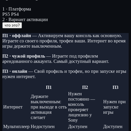
1 · Платформа
PS5
PS4
2 · Вариант активации
что это?
П1 · оффлайн
— Активируем вашу консоль как основную.
Играете со своего профиля, трофеи ваши. Интернет во время
игры держите выключенным.
П2 · чужой профиль
— Играете под профилем
арендованного аккаунта. Самый доступный вариант.
П3 · онлайн
— Свой профиль и трофеи, но при запуске игры
нужен интернет.
П1
П2
П3
Нужен
Держите
постоянно —
выключенным:
Нужен при
консоль
Интернет
при выходе в сеть
запуске
проверяет
активация
игры
лицензию у
слетает
Sony
Мультиплеер
Недоступен
Доступен
Доступен