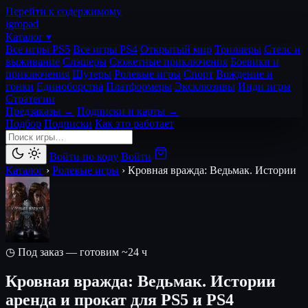
Перейти к содержимому
igro
pad
Каталог ▾
Все игры PS5
Все игры PS4
Открытый мир
Триллеры
Стелс и
выживание
Слэшеры
Сюжетные приключения
Боевики и
приключения
Шутеры
Ролевые игры
Спорт
Вождение и
гонки
Единоборства
Платформеры
Эксклюзивы
Инди игры
Стратегии
Предзаказы →
Подписки и карты →
Подбор
Подписки
Как это работает
Войти по коду
Войти
Каталог
›
Ролевые игры
›
Кровная вражда: Ведьмак. Истории
◷ Под заказ — готовим ~24 ч
Кровная вражда: Ведьмак. Истории
аренда и прокат для PS5 и PS4