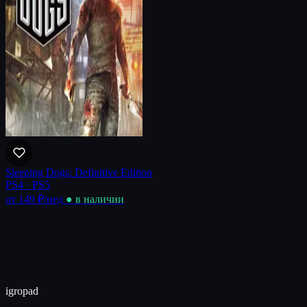
Sleeping Dogs: Definitive Edition
PS4 · PS5
от 149 ₽
/нед
● в наличии
igro
pad