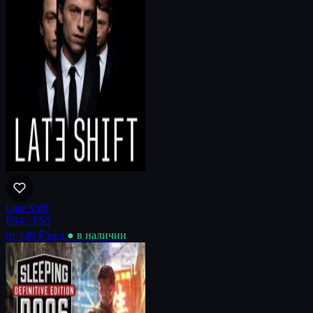
Late Shift
PS4 · PS5
от 149 ₽
/нед
● в наличии