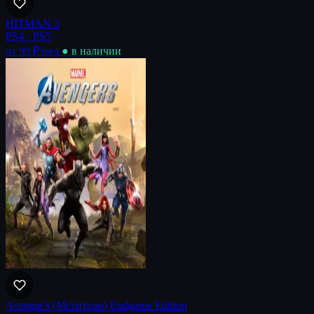
HITMAN 3
PS4 · PS5
от 99 ₽
/нед
● в наличии
Avenger's (Мстители) Endgame Edition