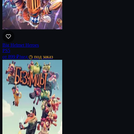
Big Helmet Heroes
PS5
от 899 ₽
/нед
◷ под заказ