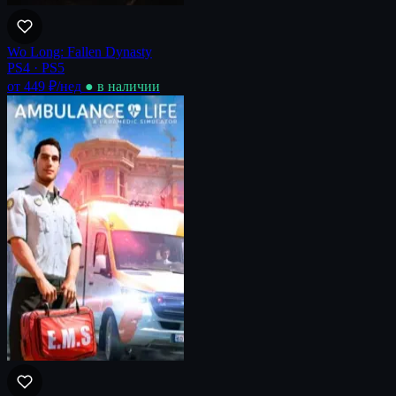
Wo Long: Fallen Dynasty
PS4 · PS5
от 449 ₽
/нед
● в наличии