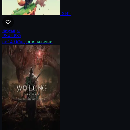
ХИТ
Безумцы
PS4 · PS5
от 149 ₽
/нед
● в наличии