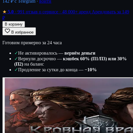
142 ₽
с Telegram ·
войти
★
5.0
· 991 отзыв о сервисе
· 48 000+ аренд
Арендовать за 149
₽
В корзину
В избранное
Готовим примерно за 24 часа
✓
Не активировалось —
вернём деньги
✓
Вернули досрочно —
кэшбек 60% (П1/П3) или 30%
(П2)
на баланс
✓
Продление за сутки до конца —
−10%