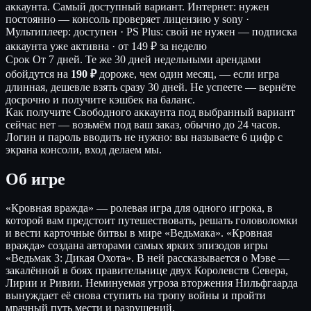
аккаунта. Самый доступный вариант.
Интернет: нужен
постоянно — консоль проверяет лицензию у sony ·
Мультиплеер: доступен · PS Plus: свой не нужен — подписка
аккаунта уже активна ·
от 149 ₽ за неделю
Срок
От 7 дней. Те же 30 дней недельными арендами
обойдутся на
190 ₽
дороже, чем один месяц, — если игра
длинная, дешевле взять сразу 30 дней. Не успеете — вернёте
досрочно и получите кэшбек на баланс.
Как получите
Свободного аккаунта под выбранный вариант
сейчас нет — возьмём под ваш заказ, обычно до 24 часов.
Логин и пароль вводить не нужно: вы называете 6 цифр с
экрана консоли, вход делаем мы.
Об игре
«Кровная вражда» — ролевая игра для одного игрока, в
которой вам предстоит путешествовать, решать головоломки
и вести карточные битвы в мире «Ведьмака». «Кровная
вражда» создана авторами самых ярких эпизодов игры
«Ведьмак 3: Дикая Охота». В ней рассказывается о Мэве —
закалённой в боях правительнице двух Королевств Севера,
Лирии и Ривии. Неминуемая угроза вторжения Нильфгаарда
вынуждает её снова ступить на тропу войны и пройти
мрачный путь мести и разрушений.