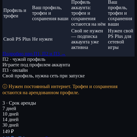
Профиль
Ваш
Ваш профиль,
аккаунта:
профиль,
Профиль и
трофеи и
трофеи и
трофеи и
трофеи
сохранения ваши
сохранения
сохранения
остаются на нём
ваши
Свой не нужен
Нужен свой
— подписка
PS Plus для
Свой PS Plus
Не нужен
аккаунта уже
сетевой
активна
игры
Подробно про П1, П2 и П3 →
П2 · чужой профиль
Играете под профилем аккаунта
П3 · онлайн
Свой профиль, нужна сеть при запуске
Нужен постоянный интернет. Трофеи и сохранения
остаются на арендованном профиле.
3 · Срок аренды
7 дней
10 дней
14 дней
30 дней
149 ₽