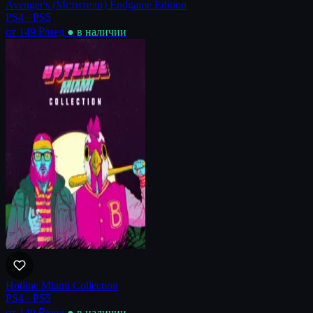
Avenger's (Мстители) Endgame Edition
PS4 · PS5
от 149 ₽
/нед
● в наличии
Hotline Miami Collection
PS4 · PS5
от 149 ₽
/нед
● в наличии