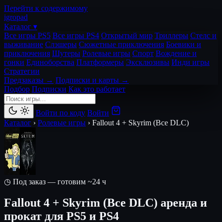
Перейти к содержимому
igro
pad
Каталог ▾
Все игры PS5
Все игры PS4
Открытый мир
Триллеры
Стелс и
выживание
Слэшеры
Сюжетные приключения
Боевики и
приключения
Шутеры
Ролевые игры
Спорт
Вождение и
гонки
Единоборства
Платформеры
Эксклюзивы
Инди игры
Стратегии
Предзаказы →
Подписки и карты →
Подбор
Подписки
Как это работает
Войти по коду
Войти
Каталог
›
Ролевые игры
›
Fallout 4 + Skyrim (Все DLC)
◷ Под заказ — готовим ~24 ч
Fallout 4 + Skyrim (Все DLC)
аренда и
прокат для PS5 и PS4