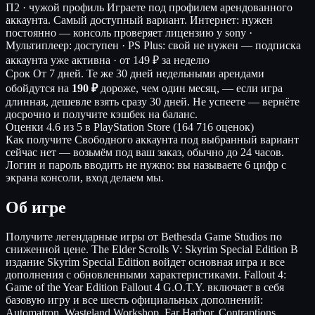
П2 · чужой профиль
Играете под профилем арендованного
аккаунта. Самый доступный вариант.
Интернет: нужен
постоянно — консоль проверяет лицензию у sony ·
Мультиплеер: доступен · PS Plus: свой не нужен — подписка
аккаунта уже активна ·
от 149 ₽ за неделю
Срок
От 7 дней. Те же 30 дней недельными арендами
обойдутся на
190 ₽
дороже, чем один месяц, — если игра
длинная, дешевле взять сразу 30 дней. Не успеете — вернёте
досрочно и получите кэшбек на баланс.
Оценки
4.6 из 5 в PlayStation Store (164 716 оценок)
Как получите
Свободного аккаунта под выбранный вариант
сейчас нет — возьмём под ваш заказ, обычно до 24 часов.
Логин и пароль вводить не нужно: вы называете 6 цифр с
экрана консоли, вход делаем мы.
Об игре
Получите легендарные игры от Bethesda Game Studios по
сниженной цене. The Elder Scrolls V: Skyrim Special Edition В
издание Skyrim Special Edition войдет основная игра и все
дополнения с обновленными характеристиками. Fallout 4:
Game of the Year Edition Fallout 4 G.O.T.Y. включает в себя
базовую игру и все шесть официальных дополнений:
Automatron, Wasteland Workshop, Far Harbor, Contraptions