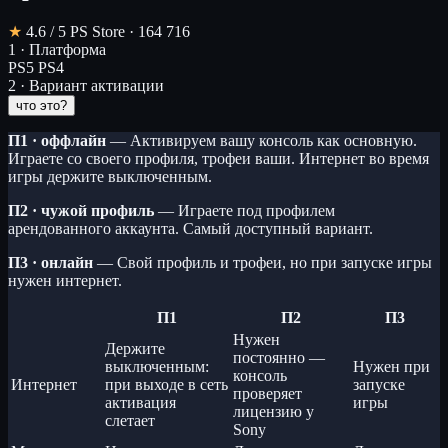
★
4.6
/ 5
PS Store · 164 716
1 · Платформа
PS5
PS4
2 · Вариант активации
что это?
П1 · оффлайн
— Активируем вашу консоль как основную.
Играете со своего профиля, трофеи ваши. Интернет во время
игры держите выключенным.
П2 · чужой профиль
— Играете под профилем
арендованного аккаунта. Самый доступный вариант.
П3 · онлайн
— Свой профиль и трофеи, но при запуске игры
нужен интернет.
П1
П2
П3
Нужен
Держите
постоянно —
выключенным:
Нужен при
консоль
Интернет
при выходе в сеть
запуске
проверяет
активация
игры
лицензию у
слетает
Sony