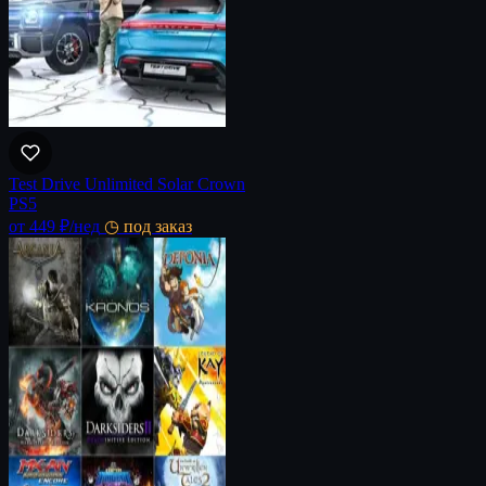
Test Drive Unlimited Solar Crown
PS5
от 449 ₽
/нед
◷ под заказ