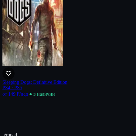
Sleeping Dogs: Definitive Edition
PS4 · PS5
от 149 ₽
/нед
● в наличии
igro
pad