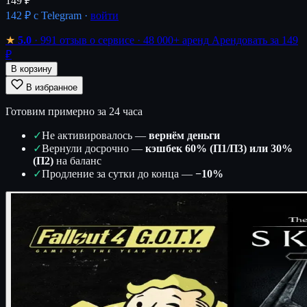
149 ₽
142 ₽
с Telegram ·
войти
★
5.0
· 991 отзыв о сервисе
· 48 000+ аренд
Арендовать за 149
₽
В корзину
В избранное
Готовим примерно за 24 часа
✓
Не активировалось —
вернём деньги
✓
Вернули досрочно —
кэшбек 60% (П1/П3) или 30%
(П2)
на баланс
✓
Продление за сутки до конца —
−10%