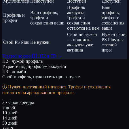
Мультиплеер
Недоступен
Доступен
Доступен
Профиль
Ваш
Ваш профиль,
аккаунта:
профиль,
Профиль и
трофеи и
трофеи и
трофеи и
трофеи
сохранения ваши
сохранения
сохранения
остаются на нём
ваши
Свой не нужен
Нужен свой
— подписка
PS Plus для
Свой PS Plus
Не нужен
аккаунта уже
сетевой
активна
игры
Подробно про П1, П2 и П3 →
П2 · чужой профиль
Играете под профилем аккаунта
П3 · онлайн
Свой профиль, нужна сеть при запуске
Нужен постоянный интернет. Трофеи и сохранения
остаются на арендованном профиле.
3 · Срок аренды
7 дней
10 дней
14 дней
30 дней