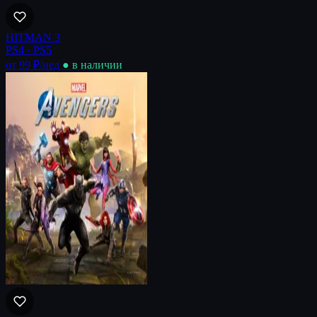
HITMAN 3
PS4 · PS5
от 99 ₽
/нед
● в наличии