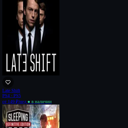
Late Shift
PS4 · PS5
от 149 ₽
/нед
● в наличии