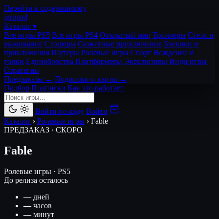
Перейти к содержимому
igro
pad
Каталог ▾
Все игры PS5
Все игры PS4
Открытый мир
Триллеры
Стелс и
выживание
Слэшеры
Сюжетные приключения
Боевики и
приключения
Шутеры
Ролевые игры
Спорт
Вождение и
гонки
Единоборства
Платформеры
Эксклюзивы
Инди игры
Стратегии
Предзаказы →
Подписки и карты →
Подбор
Подписки
Как это работает
Войти по коду
Войти
Каталог
›
Ролевые игры
›
Fable
ПРЕДЗАКАЗ · СКОРО
Fable
Ролевые игры · PS5
До релиза осталось
—
дней
—
часов
—
минут