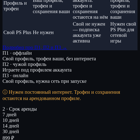
Ваш профиль,
аккаунта:
профиль,
Профиль и
трофеи и
трофеи и
трофеи и
трофеи
сохранения ваши
сохранения
сохранения
остаются на нём
ваши
Свой не нужен
Нужен свой
— подписка
PS Plus для
Свой PS Plus
Не нужен
аккаунта уже
сетевой
активна
игры
Подробно про П1, П2 и П3 →
П1 · оффлайн
Свой профиль, трофеи ваши, без интернета
П2 · чужой профиль
Играете под профилем аккаунта
П3 · онлайн
Свой профиль, нужна сеть при запуске
Нужен постоянный интернет. Трофеи и сохранения
остаются на арендованном профиле.
2 · Срок аренды
7 дней
10 дней
14 дней
30 дней
899 ₽