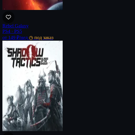
Rebel Galaxy
PS4 · PS5
от 149 ₽
/нед
◷ под заказ