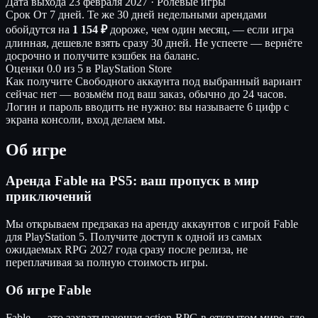
Дата выхода
23 февраля 2027 · Ролевые игры
Срок
От 7 дней. Те же 30 дней недельными арендами
обойдутся на
1 154 ₽
дороже, чем один месяц, — если игра
длинная, дешевле взять сразу 30 дней. Не успеете — вернёте
досрочно и получите кэшбек на баланс.
Оценки
0.0 из 5 в PlayStation Store
Как получите
Свободного аккаунта под выбранный вариант
сейчас нет — возьмём под ваш заказ, обычно до 24 часов.
Логин и пароль вводить не нужно: вы называете 6 цифр с
экрана консоли, вход делаем мы.
Об игре
Аренда Fable на PS5: ваш пропуск в мир
приключений
Мы открываем предзаказ на аренду аккаунтов с игрой Fable
для PlayStation 5. Получите доступ к одной из самых
ожидаемых RPG 2027 года сразу после релиза, не
переплачивая за полную стоимость игры.
Об игре Fable
Fable — это захватывающая action-RPG в открытом мире, где