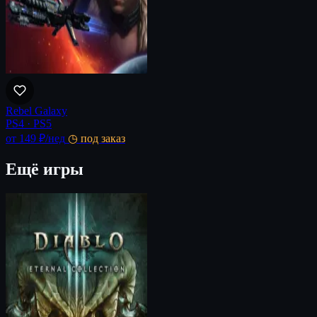
Rebel Galaxy
PS4 · PS5
от 149 ₽
/нед
◷ под заказ
Ещё игры