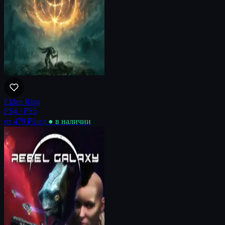
Elden Ring
PS4 · PS5
от 479 ₽
/нед
● в наличии