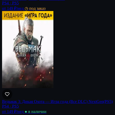
PS4 · PS5
от 149 ₽
/нед
◷ под заказ
Ведьмак 3: Дикая Охота — Игра года (Все DLC) NextGen(PS5)
PS4 · PS5
от 149 ₽
/нед
● в наличии