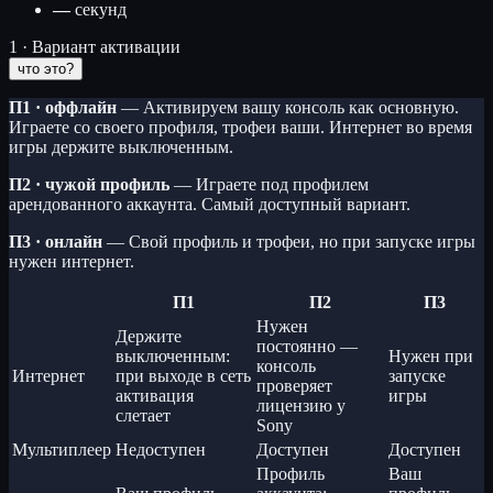
—
секунд
1 · Вариант активации
что это?
П1 · оффлайн
— Активируем вашу консоль как основную.
Играете со своего профиля, трофеи ваши. Интернет во время
игры держите выключенным.
П2 · чужой профиль
— Играете под профилем
арендованного аккаунта. Самый доступный вариант.
П3 · онлайн
— Свой профиль и трофеи, но при запуске игры
нужен интернет.
П1
П2
П3
Нужен
Держите
постоянно —
выключенным:
Нужен при
консоль
Интернет
при выходе в сеть
запуске
проверяет
активация
игры
лицензию у
слетает
Sony
Мультиплеер
Недоступен
Доступен
Доступен
Профиль
Ваш