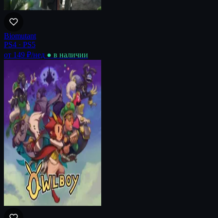
Biomutant
PS4 · PS5
от 149 ₽
/нед
● в наличии