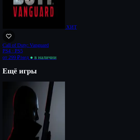
ХИТ
Call of Duty: Vanguard
PS4 · PS5
от 299 ₽
/нед
● в наличии
Ещё игры