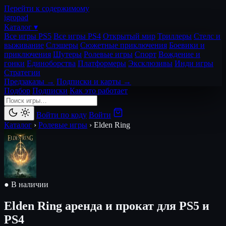
Перейти к содержимому
igro
pad
Каталог ▾
Все игры PS5
Все игры PS4
Открытый мир
Триллеры
Стелс и
выживание
Слэшеры
Сюжетные приключения
Боевики и
приключения
Шутеры
Ролевые игры
Спорт
Вождение и
гонки
Единоборства
Платформеры
Эксклюзивы
Инди игры
Стратегии
Предзаказы →
Подписки и карты →
Подбор
Подписки
Как это работает
Войти по коду
Войти
Каталог
›
Ролевые игры
›
Elden Ring
● В наличии
Elden Ring
аренда и прокат для PS5 и
PS4