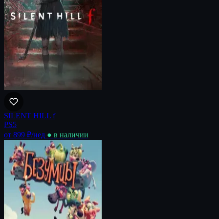
SILENT HILL f
PS5
от 899 ₽
/нед
● в наличии