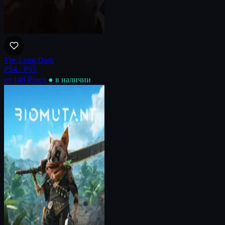
The Long Dark
PS4 · PS5
от 149 ₽
/нед
● в наличии