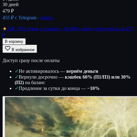
30 дней
479 ₽
455 ₽
с Telegram ·
войти
★
5.0
· 991 отзыв о сервисе
· 48 000+ аренд
Арендовать за 479
₽
В корзину
В избранное
Доступ сразу после оплаты
✓
Не активировалось —
вернём деньги
✓
Вернули досрочно —
кэшбек 60% (П1/П3) или 30%
(П2)
на баланс
✓
Продление за сутки до конца —
−10%