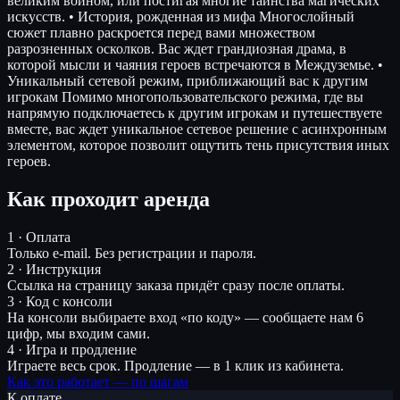
великим воином, или постигая многие таинства магических
искусств. • История, рожденная из мифа Многослойный
сюжет плавно раскроется перед вами множеством
разрозненных осколков. Вас ждет грандиозная драма, в
которой мысли и чаяния героев встречаются в Междуземье. •
Уникальный сетевой режим, приближающий вас к другим
игрокам Помимо многопользовательского режима, где вы
напрямую подключаетесь к другим игрокам и путешествуете
вместе, вас ждет уникальное сетевое решение с асинхронным
элементом, которое позволит ощутить тень присутствия иных
героев.
Как проходит аренда
1 · Оплата
Только e-mail. Без регистрации и пароля.
2 · Инструкция
Ссылка на страницу заказа придёт сразу после оплаты.
3 · Код с консоли
На консоли выбираете вход «по коду» — сообщаете нам 6
цифр, мы входим сами.
4 · Игра и продление
Играете весь срок. Продление — в 1 клик из кабинета.
Как это работает — по шагам
К оплате