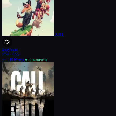
ХИТ
Безумцы
PS4 · PS5
от 149 ₽
/нед
● в наличии