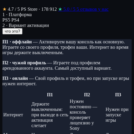
★
4.7
/ 5
PS Store · 178 912
★
5.0
/ 5
5 отзывов у нас
1 · Платформа
PS5
PS4
2 · Вариант активации
что это?
П1 · оффлайн
— Активируем вашу консоль как основную.
Играете со своего профиля, трофеи ваши. Интернет во время
игры держите выключенным.
П2 · чужой профиль
— Играете под профилем
арендованного аккаунта. Самый доступный вариант.
П3 · онлайн
— Свой профиль и трофеи, но при запуске игры
нужен интернет.
П1
П2
П3
Нужен
Держите
постоянно —
выключенным:
Нужен при
консоль
Интернет
при выходе в сеть
запуске
проверяет
активация
игры
лицензию у
слетает
Sony