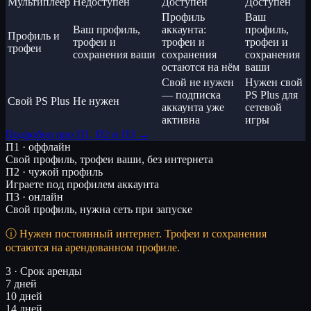
Мультиплеер
Недоступен
Доступен
Доступен
Профиль
Ваш
Ваш профиль,
аккаунта:
профиль,
Профиль и
трофеи и
трофеи и
трофеи и
трофеи
сохранения ваши
сохранения
сохранения
остаются на нём
ваши
Свой не нужен
Нужен свой
— подписка
PS Plus для
Свой PS Plus
Не нужен
аккаунта уже
сетевой
активна
игры
Подробно про П1, П2 и П3 →
П1 · оффлайн
Свой профиль, трофеи ваши, без интернета
П2 · чужой профиль
Играете под профилем аккаунта
П3 · онлайн
Свой профиль, нужна сеть при запуске
Нужен постоянный интернет. Трофеи и сохранения
остаются на арендованном профиле.
3 · Срок аренды
7 дней
10 дней
14 дней