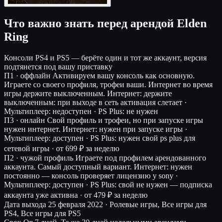
Что важно знать перед арендой Elden
Ring
Консоли
PS4 и PS5 — берёте один и тот же аккаунт, версия
подтянется под вашу приставку
П1 · оффлайн
Активируем вашу консоль как основную.
Играете со своего профиля, трофеи ваши. Интернет во время
игры держите выключенным.
Интернет: держите
выключенным: при выходе в сеть активация слетает ·
Мультиплеер: недоступен · PS Plus: не нужен
П3 · онлайн
Свой профиль и трофеи, но при запуске игры
нужен интернет.
Интернет: нужен при запуске игры ·
Мультиплеер: доступен · PS Plus: нужен свой ps plus для
сетевой игры ·
от 699 ₽ за неделю
П2 · чужой профиль
Играете под профилем арендованного
аккаунта. Самый доступный вариант.
Интернет: нужен
постоянно — консоль проверяет лицензию у sony ·
Мультиплеер: доступен · PS Plus: свой не нужен — подписка
аккаунта уже активна ·
от 479 ₽ за неделю
Дата выхода
25 февраля 2022 · Ролевые игры, Все игры для
PS4, Все игры для PS5