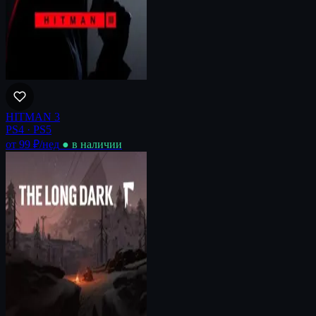
HITMAN 3
PS4 · PS5
от 99 ₽
/нед
● в наличии