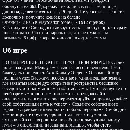
Срок
От 7 дней. Те же 30 дней недельными арендами
обойдутся на
663 ₽
дороже, чем один месяц, — если игра
длинная, дешевле взять сразу 30 дней. Не успеете — вернёте
досрочно и получите кэшбек на баланс.
Оценки
4.7 из 5 в PlayStation Store (178 912 оценок)
Как получите
Свободный аккаунт есть — доступ придёт сразу
после оплаты. Логин и пароль вводить не нужно: вы
называете 6 цифр с экрана консоли, вход делаем мы.
Об игре
НОВЫЙ РОЛЕВОЙ ЭКШЕН В ФЭНТЕЗИ-МИРЕ. Восстань,
погасшая душа! Междуземье ждет своего повелителя. Пусть
благодать приведет тебя к Кольцу Элден. • Огромный мир,
полный чудес Вас ждут необъятные и удивительные земли,
где захватывающие дух открытые пространства бесшовно
соседствуют с запутанными подземельями. Путешествуйте по
необозримым просторам этого мира, преодолевайте
опасности и испытания, экспериментируйте и прокладывайте
свой собственный путь к успеху. • Создайте собственного
героя Настраивайте внешность и облик персонажа. Свободно
комбинируйте оружие, броню и магические умения.
Отправляйтесь к вершинам по собственному уникальному
пути – в стремлении наращивать мышцы, чтобы стать