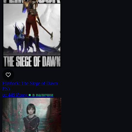
Flintlock: The Siege of Dawn
PS5
от 449 ₽
/нед
● в наличии