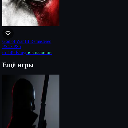
God of War III Remastered
PS4 · PS5
от 149 ₽
/нед
● в наличии
Ещё игры