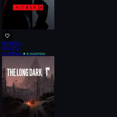
HITMAN 3
PS4 · PS5
от 99 ₽
/нед
● в наличии