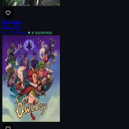
Biomutant
PS4 · PS5
от 149 ₽
/нед
● в наличии