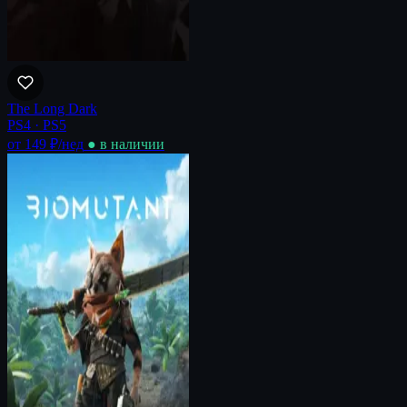
The Long Dark
PS4 · PS5
от 149 ₽
/нед
● в наличии