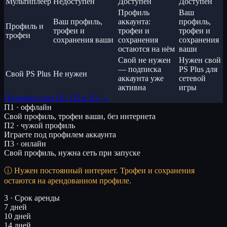
Мультиплеер
Недоступен
Доступен
Доступен
Профиль
Ваш
Ваш профиль,
аккаунта:
профиль,
Профиль и
трофеи и
трофеи и
трофеи и
трофеи
сохранения ваши
сохранения
сохранения
остаются на нём
ваши
Свой не нужен
Нужен свой
— подписка
PS Plus для
Свой PS Plus
Не нужен
аккаунта уже
сетевой
активна
игры
Подробно про П1, П2 и П3 →
П1 · оффлайн
Свой профиль, трофеи ваши, без интернета
П2 · чужой профиль
Играете под профилем аккаунта
П3 · онлайн
Свой профиль, нужна сеть при запуске
Нужен постоянный интернет. Трофеи и сохранения
остаются на арендованном профиле.
3 · Срок аренды
7 дней
10 дней
14 дней