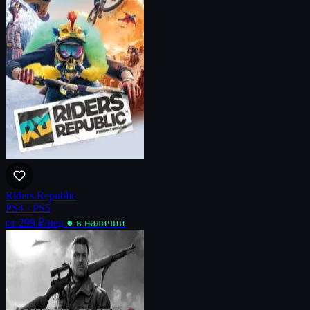
Riders Republic
PS4 · PS5
от 299 ₽
/нед
● в наличии