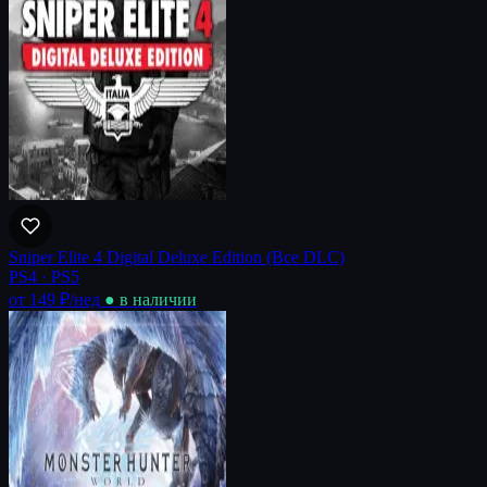
Sniper Elite 4 Digital Deluxe Edition (Все DLC)
PS4 · PS5
от 149 ₽
/нед
● в наличии