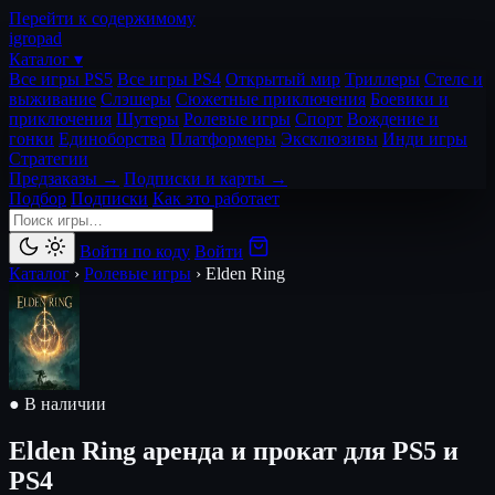
Перейти к содержимому
igro
pad
Каталог ▾
Все игры PS5
Все игры PS4
Открытый мир
Триллеры
Стелс и
выживание
Слэшеры
Сюжетные приключения
Боевики и
приключения
Шутеры
Ролевые игры
Спорт
Вождение и
гонки
Единоборства
Платформеры
Эксклюзивы
Инди игры
Стратегии
Предзаказы →
Подписки и карты →
Подбор
Подписки
Как это работает
Войти по коду
Войти
Каталог
›
Ролевые игры
›
Elden Ring
● В наличии
Elden Ring
аренда и прокат для PS5 и
PS4