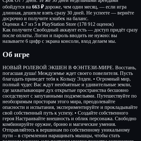
Срок
От 7 дней. Те же 30 дней недельными арендами
обойдутся на
663 ₽
дороже, чем один месяц, — если игра
длинная, дешевле взять сразу 30 дней. Не успеете — вернёте
досрочно и получите кэшбек на баланс.
Оценки
4.7 из 5 в PlayStation Store (178 912 оценок)
Как получите
Свободный аккаунт есть — доступ придёт сразу
после оплаты. Логин и пароль вводить не нужно: вы
называете 6 цифр с экрана консоли, вход делаем мы.
Об игре
НОВЫЙ РОЛЕВОЙ ЭКШЕН В ФЭНТЕЗИ-МИРЕ. Восстань,
погасшая душа! Междуземье ждет своего повелителя. Пусть
благодать приведет тебя к Кольцу Элден. • Огромный мир,
полный чудес Вас ждут необъятные и удивительные земли,
где захватывающие дух открытые пространства бесшовно
соседствуют с запутанными подземельями. Путешествуйте по
необозримым просторам этого мира, преодолевайте
опасности и испытания, экспериментируйте и прокладывайте
свой собственный путь к успеху. • Создайте собственного
героя Настраивайте внешность и облик персонажа. Свободно
комбинируйте оружие, броню и магические умения.
Отправляйтесь к вершинам по собственному уникальному
пути – в стремлении наращивать мышцы, чтобы стать