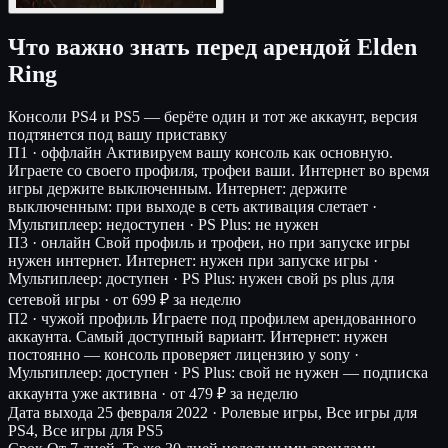
Что важно знать перед арендой Elden
Ring
Консоли
PS4 и PS5 — берёте один и тот же аккаунт, версия
подтянется под вашу приставку
П1 · оффлайн
Активируем вашу консоль как основную.
Играете со своего профиля, трофеи ваши. Интернет во время
игры держите выключенным.
Интернет: держите
выключенным: при выходе в сеть активация слетает ·
Мультиплеер: недоступен · PS Plus: не нужен
П3 · онлайн
Свой профиль и трофеи, но при запуске игры
нужен интернет.
Интернет: нужен при запуске игры ·
Мультиплеер: доступен · PS Plus: нужен свой ps plus для
сетевой игры ·
от 699 ₽ за неделю
П2 · чужой профиль
Играете под профилем арендованного
аккаунта. Самый доступный вариант.
Интернет: нужен
постоянно — консоль проверяет лицензию у sony ·
Мультиплеер: доступен · PS Plus: свой не нужен — подписка
аккаунта уже активна ·
от 479 ₽ за неделю
Дата выхода
25 февраля 2022 · Ролевые игры, Все игры для
PS4, Все игры для PS5