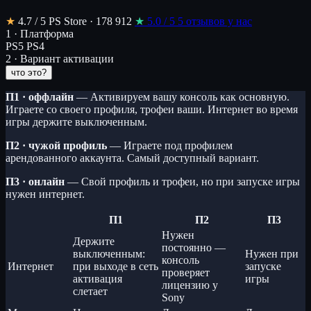
★
4.7
/ 5
PS Store · 178 912
★
5.0
/ 5
5 отзывов у нас
1 · Платформа
PS5
PS4
2 · Вариант активации
что это?
П1 · оффлайн
— Активируем вашу консоль как основную.
Играете со своего профиля, трофеи ваши. Интернет во время
игры держите выключенным.
П2 · чужой профиль
— Играете под профилем
арендованного аккаунта. Самый доступный вариант.
П3 · онлайн
— Свой профиль и трофеи, но при запуске игры
нужен интернет.
П1
П2
П3
Нужен
Держите
постоянно —
выключенным:
Нужен при
консоль
Интернет
при выходе в сеть
запуске
проверяет
активация
игры
лицензию у
слетает
Sony