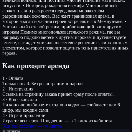
великим воином, или постигая многие таинства магических
искусств. • История, рожденная из мифа Многослойный
сюжет плавно раскроется перед вами множеством
разрозненных осколков. Вас ждет грандиозная драма, в
которой мысли и чаяния героев встречаются в Междуземье. •
Уникальный сетевой режим, приближающий вас к другим
игрокам Помимо многопользовательского режима, где вы
напрямую подключаетесь к другим игрокам и путешествуете
вместе, вас ждет уникальное сетевое решение с асинхронным
элементом, которое позволит ощутить тень присутствия иных
героев.
Как проходит аренда
1 · Оплата
Только e-mail. Без регистрации и пароля.
2 · Инструкция
Ссылка на страницу заказа придёт сразу после оплаты.
3 · Код с консоли
На консоли выбираете вход «по коду» — сообщаете нам 6
цифр, мы входим сами.
4 · Игра и продление
Играете весь срок. Продление — в 1 клик из кабинета.
Как это работает — по шагам
К оплате