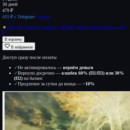
30 дней
479 ₽
455 ₽
с Telegram ·
войти
★
5.0
· 991 отзыв о сервисе
· 48 000+ аренд
Арендовать за 479
₽
В корзину
В избранное
Доступ сразу после оплаты
✓
Не активировалось —
вернём деньги
✓
Вернули досрочно —
кэшбек 60% (П1/П3) или 30%
(П2)
на баланс
✓
Продление за сутки до конца —
−10%