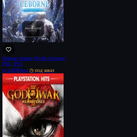
Monster Hunter World: Iceborne
PS4 · PS5
от 149 ₽
/нед
◷ под заказ