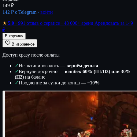
149 ₽
142 ₽
с Telegram ·
войти
★
5.0
· 991 отзыв о сервисе
· 48 000+ аренд
Арендовать за 149
₽
В корзину
В избранное
Доступ сразу после оплаты
✓
Не активировалось —
вернём деньги
✓
Вернули досрочно —
кэшбек 60% (П1/П3) или 30%
(П2)
на баланс
✓
Продление за сутки до конца —
−10%