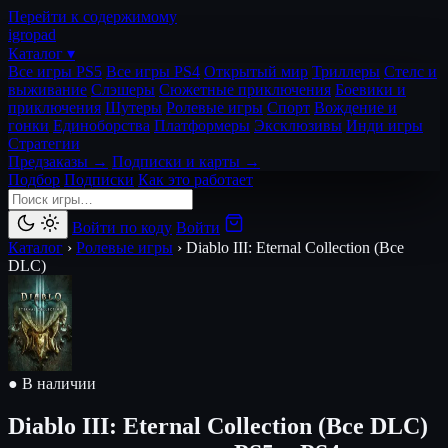
Перейти к содержимому
igro
pad
Каталог ▾
Все игры PS5
Все игры PS4
Открытый мир
Триллеры
Стелс и
выживание
Слэшеры
Сюжетные приключения
Боевики и
приключения
Шутеры
Ролевые игры
Спорт
Вождение и
гонки
Единоборства
Платформеры
Эксклюзивы
Инди игры
Стратегии
Предзаказы →
Подписки и карты →
Подбор
Подписки
Как это работает
Войти по коду
Войти
Каталог
›
Ролевые игры
›
Diablo III: Eternal Collection (Все
DLC)
● В наличии
Diablo III: Eternal Collection (Все DLC)