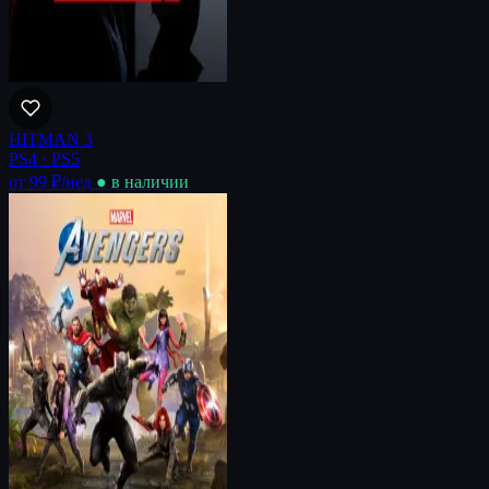
HITMAN 3
PS4 · PS5
от 99 ₽
/нед
● в наличии