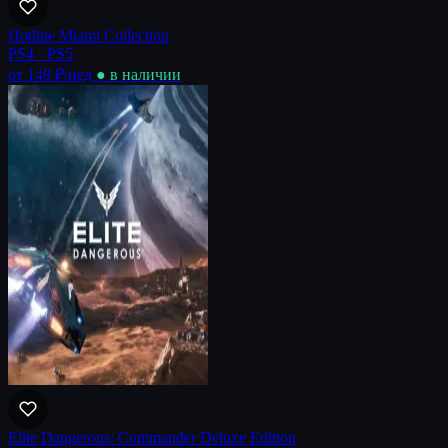
Hotline Miami Collection
PS4 · PS5
от 149 ₽
/нед
● в наличии
Elite Dangerous: Commander Deluxe Edition