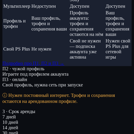
Мультиплеер
Недоступен
Доступен
Доступен
Профиль
Ваш
Ваш профиль,
аккаунта:
профиль,
Профиль и
трофеи и
трофеи и
трофеи и
трофеи
сохранения ваши
сохранения
сохранения
остаются на нём
ваши
Свой не нужен
Нужен свой
— подписка
PS Plus для
Свой PS Plus
Не нужен
аккаунта уже
сетевой
активна
игры
Подробно про П1, П2 и П3 →
П2 · чужой профиль
Играете под профилем аккаунта
П3 · онлайн
Свой профиль, нужна сеть при запуске
Нужен постоянный интернет. Трофеи и сохранения
остаются на арендованном профиле.
3 · Срок аренды
7 дней
10 дней
14 дней
30 дней