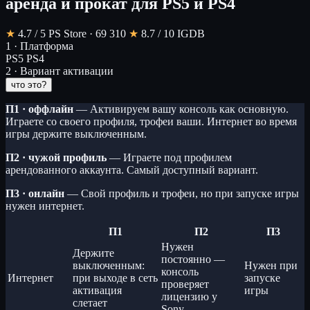
аренда и прокат для PS5 и PS4
★
4.7
/ 5
PS Store · 69 310
★
8.7
/ 10
IGDB
1 · Платформа
PS5
PS4
2 · Вариант активации
что это?
П1 · оффлайн
— Активируем вашу консоль как основную.
Играете со своего профиля, трофеи ваши. Интернет во время
игры держите выключенным.
П2 · чужой профиль
— Играете под профилем
арендованного аккаунта. Самый доступный вариант.
П3 · онлайн
— Свой профиль и трофеи, но при запуске игры
нужен интернет.
П1
П2
П3
Нужен
Держите
постоянно —
выключенным:
Нужен при
консоль
Интернет
при выходе в сеть
запуске
проверяет
активация
игры
лицензию у
слетает
Sony