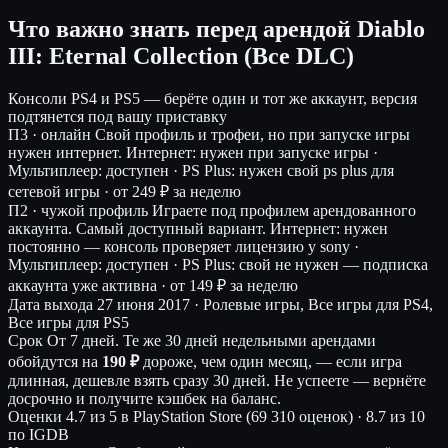
Что важно знать перед арендой Diablo
III: Eternal Collection (Все DLC)
Консоли
PS4 и PS5 — берёте один и тот же аккаунт, версия
подтянется под вашу приставку
П3 · онлайн
Свой профиль и трофеи, но при запуске игры
нужен интернет.
Интернет: нужен при запуске игры ·
Мультиплеер: доступен · PS Plus: нужен свой ps plus для
сетевой игры ·
от 249 ₽ за неделю
П2 · чужой профиль
Играете под профилем арендованного
аккаунта. Самый доступный вариант.
Интернет: нужен
постоянно — консоль проверяет лицензию у sony ·
Мультиплеер: доступен · PS Plus: свой не нужен — подписка
аккаунта уже активна ·
от 149 ₽ за неделю
Дата выхода
27 июня 2017 · Ролевые игры, Все игры для PS4,
Все игры для PS5
Срок
От 7 дней. Те же 30 дней недельными арендами
обойдутся на
190 ₽
дороже, чем один месяц, — если игра
длинная, дешевле взять сразу 30 дней. Не успеете — вернёте
досрочно и получите кэшбек на баланс.
Оценки
4.7 из 5 в PlayStation Store (69 310 оценок)
·
8.7 из 10
по IGDB