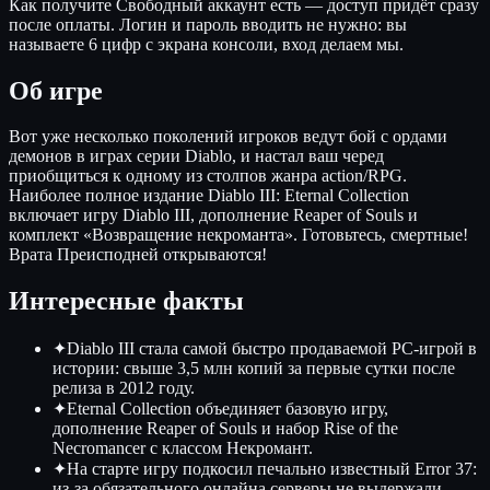
Как получите
Свободный аккаунт есть — доступ придёт сразу
после оплаты. Логин и пароль вводить не нужно: вы
называете 6 цифр с экрана консоли, вход делаем мы.
Об игре
Вот уже несколько поколений игроков ведут бой с ордами
демонов в играх серии Diablo, и настал ваш черед
приобщиться к одному из столпов жанра action/RPG.
Наиболее полное издание Diablo III: Eternal Collection
включает игру Diablo III, дополнение Reaper of Souls и
комплект «Возвращение некроманта». Готовьтесь, смертные!
Врата Преисподней открываются!
Интересные факты
✦
Diablo III стала самой быстро продаваемой PC-игрой в
истории: свыше 3,5 млн копий за первые сутки после
релиза в 2012 году.
✦
Eternal Collection объединяет базовую игру,
дополнение Reaper of Souls и набор Rise of the
Necromancer с классом Некромант.
✦
На старте игру подкосил печально известный Error 37:
из-за обязательного онлайна серверы не выдержали