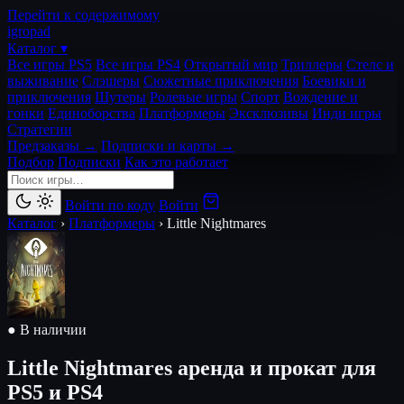
Перейти к содержимому
igro
pad
Каталог ▾
Все игры PS5
Все игры PS4
Открытый мир
Триллеры
Стелс и
выживание
Слэшеры
Сюжетные приключения
Боевики и
приключения
Шутеры
Ролевые игры
Спорт
Вождение и
гонки
Единоборства
Платформеры
Эксклюзивы
Инди игры
Стратегии
Предзаказы →
Подписки и карты →
Подбор
Подписки
Как это работает
Войти по коду
Войти
Каталог
›
Платформеры
›
Little Nightmares
● В наличии
Little Nightmares
аренда и прокат для
PS5 и PS4