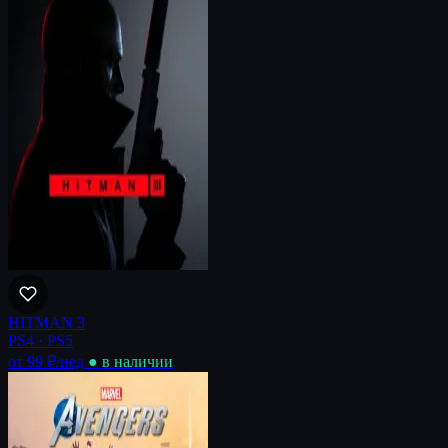
HITMAN 3
PS4 · PS5
от 99 ₽
/нед
● в наличии