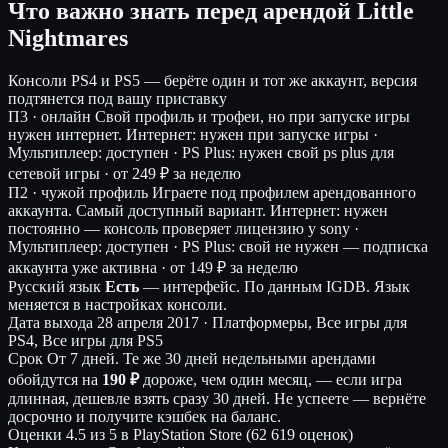
Что важно знать перед арендой Little
Nightmares
Консоли
PS4 и PS5 — берёте один и тот же аккаунт, версия
подтянется под вашу приставку
П3 · онлайн
Свой профиль и трофеи, но при запуске игры
нужен интернет.
Интернет: нужен при запуске игры ·
Мультиплеер: доступен · PS Plus: нужен свой ps plus для
сетевой игры ·
от 249 ₽ за неделю
П2 · чужой профиль
Играете под профилем арендованного
аккаунта. Самый доступный вариант.
Интернет: нужен
постоянно — консоль проверяет лицензию у sony ·
Мультиплеер: доступен · PS Plus: свой не нужен — подписка
аккаунта уже активна ·
от 149 ₽ за неделю
Русский язык
Есть
— интерфейс.
По данным IGDB. Язык
меняется в настройках консоли.
Дата выхода
28 апреля 2017 · Платформеры, Все игры для
PS4, Все игры для PS5
Срок
От 7 дней. Те же 30 дней недельными арендами
обойдутся на
190 ₽
дороже, чем один месяц, — если игра
длинная, дешевле взять сразу 30 дней. Не успеете — вернёте
досрочно и получите кэшбек на баланс.
Оценки
4.5 из 5 в PlayStation Store (62 619 оценок)