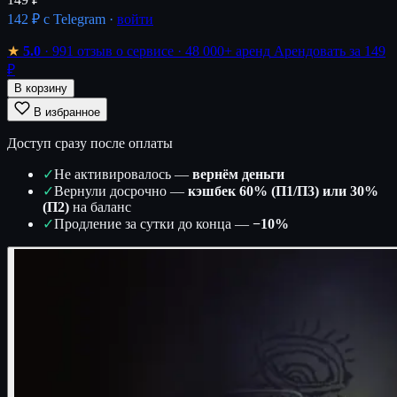
142 ₽
с Telegram ·
войти
★
5.0
· 991 отзыв о сервисе
· 48 000+ аренд
Арендовать за 149
₽
В корзину
В избранное
Доступ сразу после оплаты
✓
Не активировалось —
вернём деньги
✓
Вернули досрочно —
кэшбек 60% (П1/П3) или 30%
(П2)
на баланс
✓
Продление за сутки до конца —
−10%