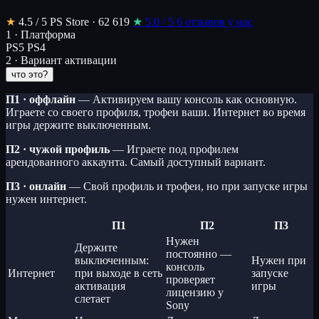
★
4.5
/ 5
PS Store · 62 619
★
5.0
/ 5
6 отзывов у нас
1 · Платформа
PS5
PS4
2 · Вариант активации
что это?
П1 · оффлайн
— Активируем вашу консоль как основную.
Играете со своего профиля, трофеи ваши. Интернет во время
игры держите выключенным.
П2 · чужой профиль
— Играете под профилем
арендованного аккаунта. Самый доступный вариант.
П3 · онлайн
— Свой профиль и трофеи, но при запуске игры
нужен интернет.
П1
П2
П3
Нужен
Держите
постоянно —
выключенным:
Нужен при
консоль
Интернет
при выходе в сеть
запуске
проверяет
активация
игры
лицензию у
слетает
Sony