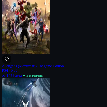
Avenger's (Мстители) Endgame Edition
PS4 · PS5
от 149 ₽
/нед
● в наличии