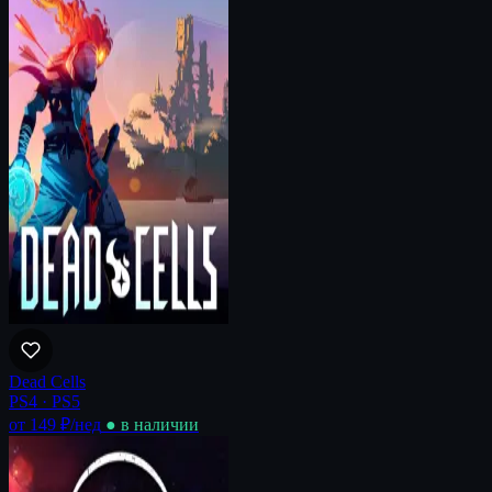
Dead Cells
PS4 · PS5
от 149 ₽
/нед
● в наличии