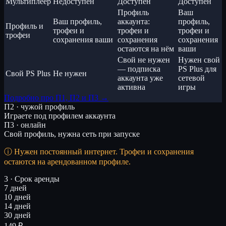
Мультиплеер
Недоступен
Доступен
Доступен
Профиль
Ваш
Ваш профиль,
аккаунта:
профиль,
Профиль и
трофеи и
трофеи и
трофеи и
трофеи
сохранения ваши
сохранения
сохранения
остаются на нём
ваши
Свой не нужен
Нужен свой
— подписка
PS Plus для
Свой PS Plus
Не нужен
аккаунта уже
сетевой
активна
игры
Подробно про П1, П2 и П3 →
П2 · чужой профиль
Играете под профилем аккаунта
П3 · онлайн
Свой профиль, нужна сеть при запуске
Нужен постоянный интернет. Трофеи и сохранения
остаются на арендованном профиле.
3 · Срок аренды
7 дней
10 дней
14 дней
30 дней
149 ₽