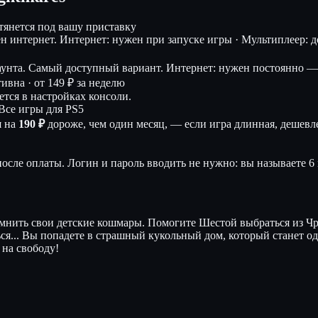
дтянется под вашу приставку
ен интернет.
Интернет: нужен при запуске игры · Мультиплеер: дос
аунта. Самый доступный вариант.
Интернет: нужен постоянно — 
тивна ·
от 149 ₽ за неделю
тся в настройках консоли.
 Все игры для PS5
я на
190 ₽
дороже, чем один месяц, — если игра длинная, дешевле
осле оплаты. Логин и пароль вводить не нужно: вы называете 6 
вспомнить свои детские кошмары. Помогите Шестой выбраться из Ч
ся... Вы попадете в страшный кукольный дом, который станет 
 на свободу!