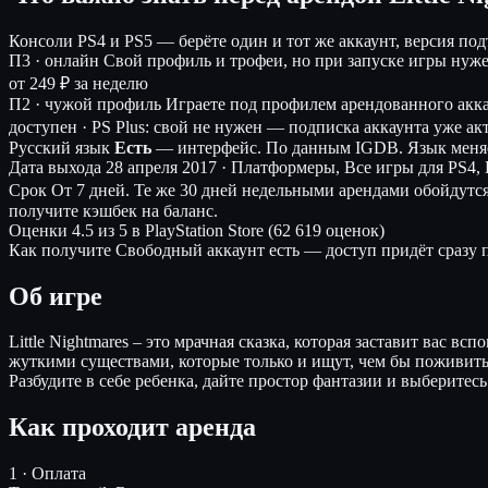
Консоли
PS4 и PS5 — берёте один и тот же аккаунт, версия по
П3 · онлайн
Свой профиль и трофеи, но при запуске игры нуж
от 249 ₽ за неделю
П2 · чужой профиль
Играете под профилем арендованного акк
доступен · PS Plus: свой не нужен — подписка аккаунта уже ак
Русский язык
Есть
— интерфейс.
По данным IGDB. Язык меняе
Дата выхода
28 апреля 2017 · Платформеры, Все игры для PS4,
Срок
От 7 дней. Те же 30 дней недельными арендами обойдутс
получите кэшбек на баланс.
Оценки
4.5 из 5 в PlayStation Store (62 619 оценок)
Как получите
Свободный аккаунт есть — доступ придёт сразу п
Об игре
Little Nightmares – это мрачная сказка, которая заставит вас 
жуткими существами, которые только и ищут, чем бы поживить
Разбудите в себе ребенка, дайте простор фантазии и выберитесь
Как проходит аренда
1 · Оплата