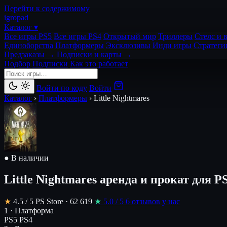
Перейти к содержимому
igro
pad
Каталог ▾
Все игры PS5
Все игры PS4
Открытый мир
Триллеры
Стелс и 
Единоборства
Платформеры
Эксклюзивы
Инди игры
Стратеги
Предзаказы →
Подписки и карты →
Подбор
Подписки
Как это работает
Войти по коду
Войти
Каталог
›
Платформеры
›
Little Nightmares
● В наличии
Little Nightmares
аренда и прокат для P
★
4.5
/ 5
PS Store · 62 619
★
5.0
/ 5
6 отзывов у нас
1 · Платформа
PS5
PS4