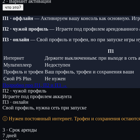
2 · Вариант активации
что это?
П1 · оффлайн
— Активируем вашу консоль как основную. Игра
П2 · чужой профиль
— Играете под профилем арендованного 
П3 · онлайн
— Свой профиль и трофеи, но при запуске игры н
П1
Интернет
Держите выключенным: при выходе в сеть а
Мультиплеер
Недоступен
Профиль и трофеи
Ваш профиль, трофеи и сохранения ваши
Свой PS Plus
Не нужен
Подробно про П1, П2 и П3 →
П2 · чужой профиль
Играете под профилем аккаунта
П3 · онлайн
Свой профиль, нужна сеть при запуске
Нужен постоянный интернет. Трофеи и сохранения остаютс
3 · Срок аренды
7 дней