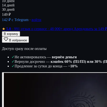
10 дней
14 дней
30 дней
149 ₽
142 ₽
с Telegram ·
войти
★
5.0
· 991 отзыв о сервисе
· 48 000+ аренд
Арендовать за 149 ₽
В корзину
В избранное
Доступ сразу после оплаты
✓
Не активировалось —
вернём деньги
✓
Вернули досрочно —
кэшбек 60% (П1/П3) или 30% (П
✓
Продление за сутки до конца —
−10%