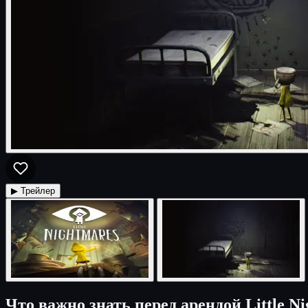
▶ Трейлер
Что важно знать перед арендой Little N