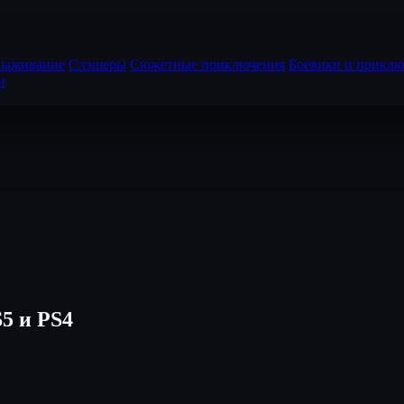
выживание
Слэшеры
Сюжетные приключения
Боевики и приклю
и
S5 и PS4