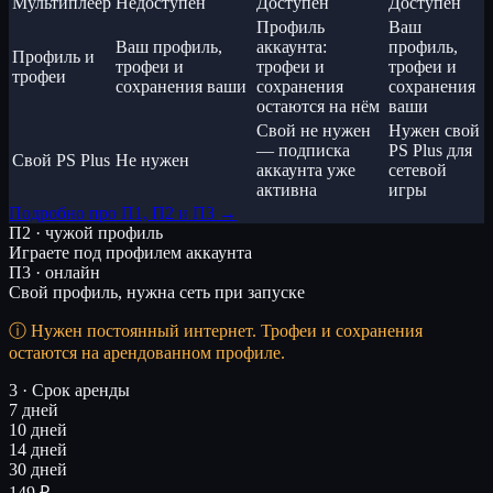
Мультиплеер
Недоступен
Доступен
Доступен
Профиль
Ваш
Ваш профиль,
аккаунта:
профиль,
Профиль и
трофеи и
трофеи и
трофеи и
трофеи
сохранения ваши
сохранения
сохранения
остаются на нём
ваши
Свой не нужен
Нужен свой
— подписка
PS Plus для
Свой PS Plus
Не нужен
аккаунта уже
сетевой
активна
игры
Подробно про П1, П2 и П3 →
П2 · чужой профиль
Играете под профилем аккаунта
П3 · онлайн
Свой профиль, нужна сеть при запуске
Нужен постоянный интернет. Трофеи и сохранения
остаются на арендованном профиле.
3 · Срок аренды
7 дней
10 дней
14 дней
30 дней
149 ₽