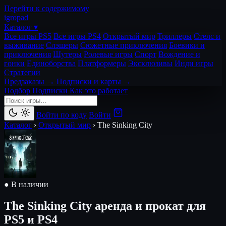
Перейти к содержимому
igro
pad
Каталог ▾
Все игры PS5
Все игры PS4
Открытый мир
Триллеры
Стелс и
выживание
Слэшеры
Сюжетные приключения
Боевики и
приключения
Шутеры
Ролевые игры
Спорт
Вождение и
гонки
Единоборства
Платформеры
Эксклюзивы
Инди игры
Стратегии
Предзаказы →
Подписки и карты →
Подбор
Подписки
Как это работает
Войти по коду
Войти
Каталог
›
Открытый мир
›
The Sinking City
● В наличии
The Sinking City
аренда и прокат для
PS5 и PS4