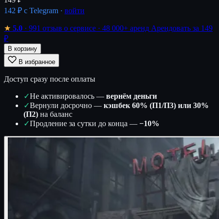
142 ₽
с Telegram ·
войти
★
5.0
· 991 отзыв о сервисе
· 48 000+ аренд
Арендовать за 149
₽
В корзину
В избранное
Доступ сразу после оплаты
✓
Не активировалось —
вернём деньги
✓
Вернули досрочно —
кэшбек 60% (П1/П3) или 30%
(П2)
на баланс
✓
Продление за сутки до конца —
−10%