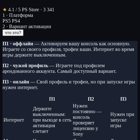
★
4.1
/ 5
PS Store · 3 341
1 · Платформа
PS5
PS4
2 · Вариант активации
что это?
П1 · оффлайн
— Активируем вашу консоль как основную.
Играете со своего профиля, трофеи ваши. Интернет во время
игры держите выключенным.
П2 · чужой профиль
— Играете под профилем
арендованного аккаунта. Самый доступный вариант.
П3 · онлайн
— Свой профиль и трофеи, но при запуске игры
нужен интернет.
П1
П2
П3
Нужен
Держите
постоянно —
выключенным:
Нужен при
консоль
Интернет
при выходе в сеть
запуске
проверяет
активация
игры
лицензию у
слетает
Sony