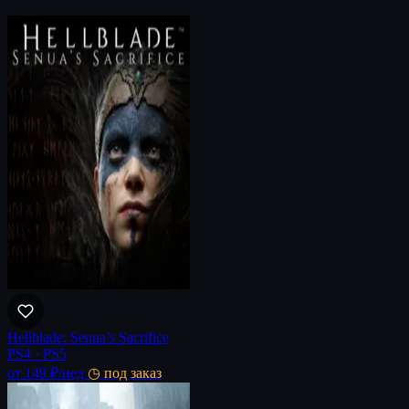
Hellblade: Senua’s Sacrifice
PS4 · PS5
от 149 ₽
/нед
◷ под заказ