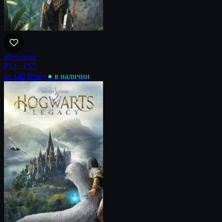
Biomutant
PS4 · PS5
от 149 ₽
/нед
● в наличии