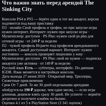
Что важно знать перед арендой The
Sinking City
Консоли
PS4 и PS5 — берёте один и тот же аккаунт, версия
подтянется под вашу приставку
П3 · онлайн
Свой профиль и трофеи, но при запуске игры
нужен интернет.
Интернет: нужен при запуске игры ·
Мультиплеер: доступен · PS Plus: нужен свой ps plus для
сетевой игры ·
от 249 ₽ за неделю
П2 · чужой профиль
Играете под профилем арендованного
аккаунта. Самый доступный вариант.
Интернет: нужен
постоянно — консоль проверяет лицензию у sony ·
Мультиплеер: доступен · PS Plus: свой не нужен — подписка
аккаунта уже активна ·
от 149 ₽ за неделю
Русский язык
Есть
— субтитры, интерфейс.
По данным
IGDB. Язык меняется в настройках консоли.
Дата выхода
27 июня 2019 · Открытый мир, Триллеры,
Сюжетные приключения
Срок
От 7 дней. Те же 30 дней недельными арендами
обойдутся на
190 ₽
дороже, чем один месяц, — если игра
длинная, дешевле взять сразу 30 дней. Не успеете — вернёте
досрочно и получите кэшбек на баланс.
Оценки
4.1 из 5 в PlayStation Store (3 341 оценок)