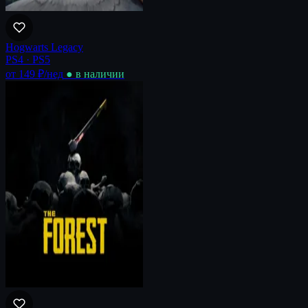
Hogwarts Legacy
PS4 · PS5
от 149 ₽
/нед
● в наличии