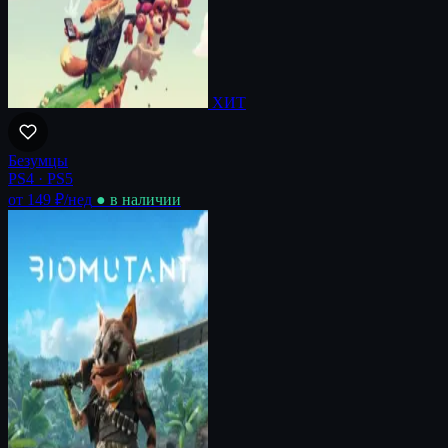
ХИТ
Безумцы
PS4 · PS5
от 149 ₽
/нед
● в наличии