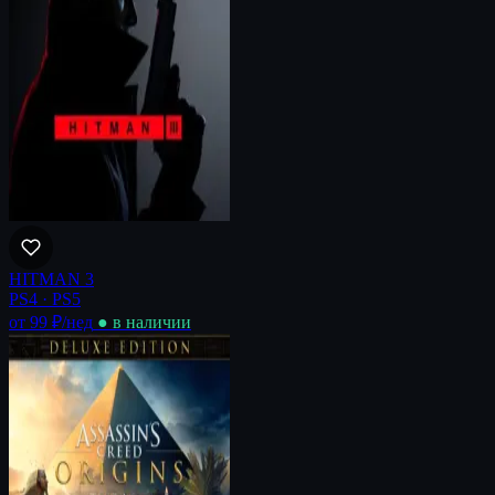
HITMAN 3
PS4 · PS5
от 99 ₽
/нед
● в наличии