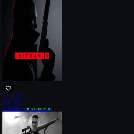
HITMAN 3
PS4 · PS5
от 99 ₽
/нед
● в наличии