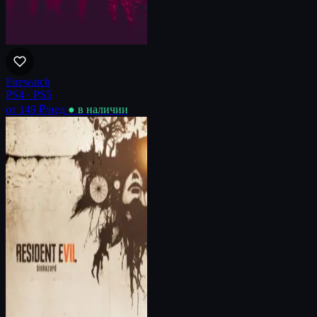
Firewatch
PS4 · PS5
от 149 ₽
/нед
● в наличии