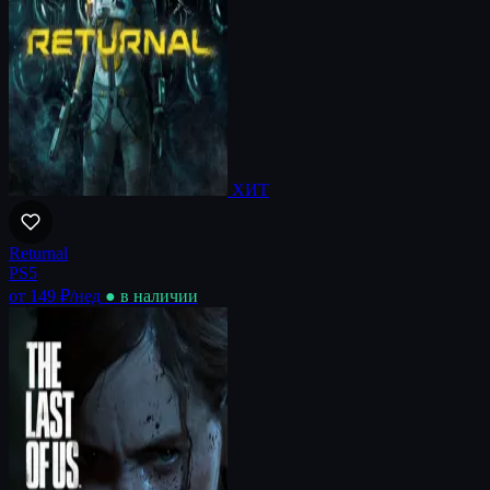
ХИТ
Returnal
PS5
от 149 ₽
/нед
● в наличии