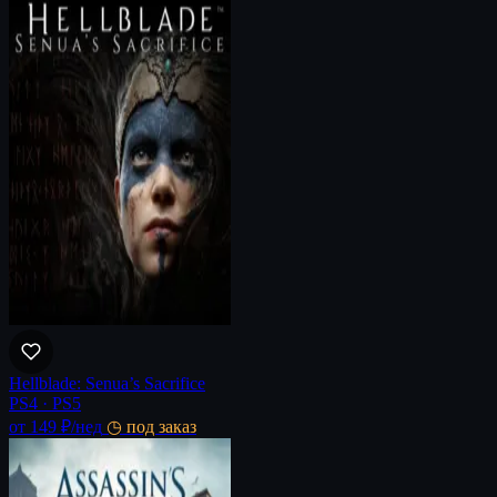
Hellblade: Senua’s Sacrifice
PS4 · PS5
от 149 ₽
/нед
◷ под заказ