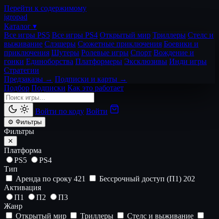
Перейти к содержимому
igro
pad
Каталог ▾
Все игры PS5
Все игры PS4
Открытый мир
Триллеры
Стелс и
выживание
Слэшеры
Сюжетные приключения
Боевики и
приключения
Шутеры
Ролевые игры
Спорт
Вождение и
гонки
Единоборства
Платформеры
Эксклюзивы
Инди игры
Стратегии
Предзаказы →
Подписки и карты →
Подбор
Подписки
Как это работает
Войти по коду
Войти
⚙ Фильтры
Фильтры
✕
Платформа
PS5
PS4
Тип
Аренда по сроку
421
Бессрочный доступ (П1)
202
Активация
П1
П2
П3
Жанр
Открытый мир
Триллеры
Стелс и выживание