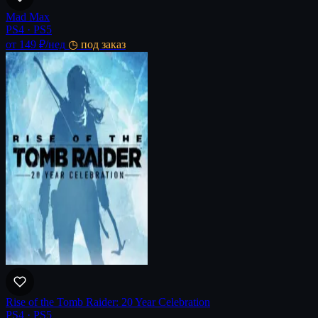
Mad Max
PS4 · PS5
от 149 ₽
/нед
◷ под заказ
Rise of the Tomb Raider: 20 Year Celebration
PS4 · PS5