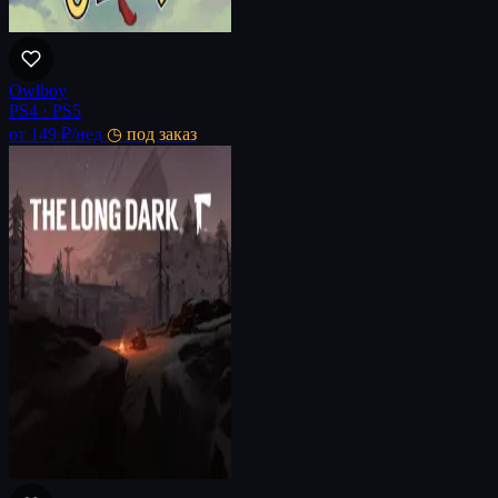
Owlboy
PS4 · PS5
от 149 ₽
/нед
◷ под заказ