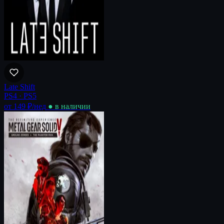
Late Shift
PS4 · PS5
от 149 ₽
/нед
● в наличии