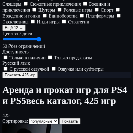
Слэшеры
Сюжетные приключения
Боевики и
приключения
Шутеры
Ролевые игры
Спорт
Вождение и гонки
Единоборства
Платформеры
Эксклюзивы
Инди игры
Стратегии
Ещё 12 →
Цена за 7 дней
50 ₽
без ограничений
Доступность
Только в наличии
Только предзаказы
Русский язык
С русской озвучкой
Озвучка или субтитры
Показать 425 игр
Аренда и прокат игр для PS4
и PS5
весь каталог, 425 игр
425
Сортировка:
Показать