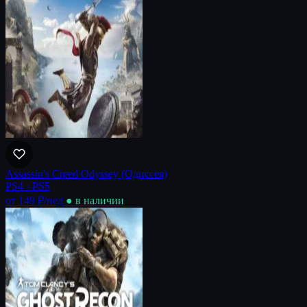
Assassin's Creed Odyssey (Одиссея)
PS4 · PS5
от 149 ₽
/нед
● в наличии