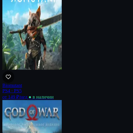
Biomutant
PS4 · PS5
от 149 ₽
/нед
● в наличии