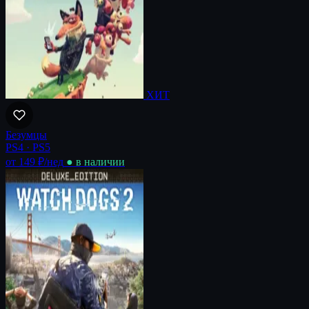
ХИТ
Безумцы
PS4 · PS5
от 149 ₽
/нед
● в наличии