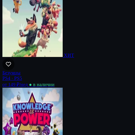
ХИТ
Безумцы
PS4 · PS5
от 149 ₽
/нед
● в наличии