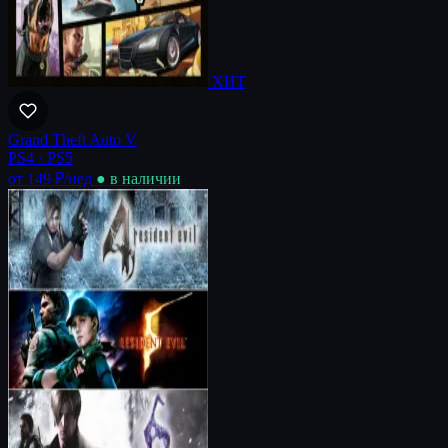
ХИТ
Grand Theft Auto V
PS4 · PS5
от 149 ₽
/нед
● в наличии