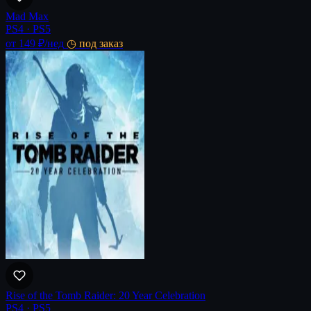
Mad Max
PS4 · PS5
от 149 ₽
/нед
◷ под заказ
Rise of the Tomb Raider: 20 Year Celebration
PS4 · PS5