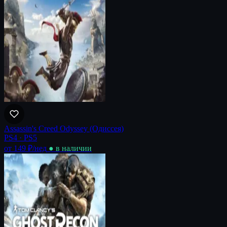
Assassin's Creed Odyssey (Одиссея)
PS4 · PS5
от 149 ₽
/нед
● в наличии