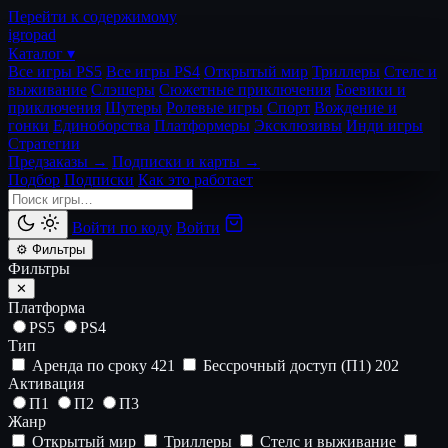
Перейти к содержимому
igro
pad
Каталог ▾
Все игры PS5
Все игры PS4
Открытый мир
Триллеры
Стелс и
выживание
Слэшеры
Сюжетные приключения
Боевики и
приключения
Шутеры
Ролевые игры
Спорт
Вождение и
гонки
Единоборства
Платформеры
Эксклюзивы
Инди игры
Стратегии
Предзаказы →
Подписки и карты →
Подбор
Подписки
Как это работает
Войти по коду
Войти
⚙ Фильтры
Фильтры
✕
Платформа
PS5
PS4
Тип
Аренда по сроку
421
Бессрочный доступ (П1)
202
Активация
П1
П2
П3
Жанр
Открытый мир
Триллеры
Стелс и выживание