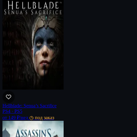
Hellblade: Senua’s Sacrifice
PS4 · PS5
от 149 ₽
/нед
◷ под заказ