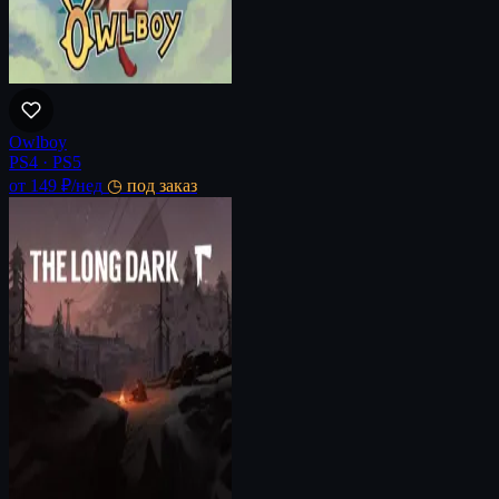
Owlboy
PS4 · PS5
от 149 ₽
/нед
◷ под заказ