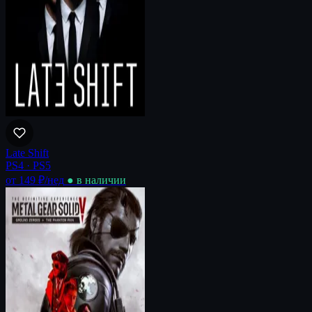
Late Shift
PS4 · PS5
от 149 ₽
/нед
● в наличии