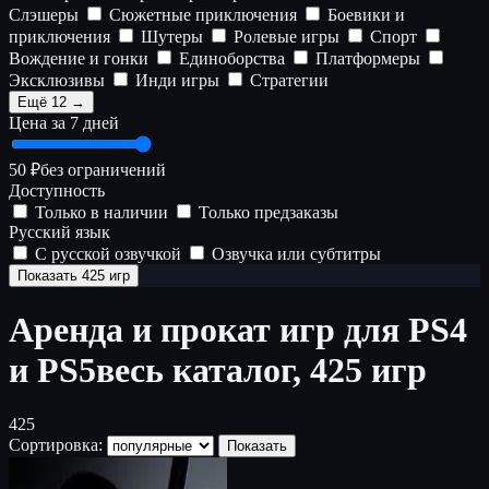
Слэшеры
Сюжетные приключения
Боевики и
приключения
Шутеры
Ролевые игры
Спорт
Вождение и гонки
Единоборства
Платформеры
Эксклюзивы
Инди игры
Стратегии
Ещё 12 →
Цена за 7 дней
50 ₽
без ограничений
Доступность
Только в наличии
Только предзаказы
Русский язык
С русской озвучкой
Озвучка или субтитры
Показать 425 игр
Аренда и прокат игр для PS4
и PS5
весь каталог, 425 игр
425
Сортировка:
Показать