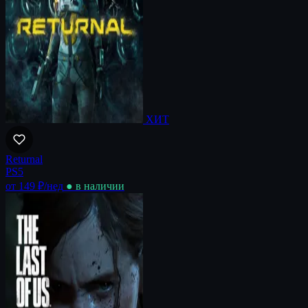
ХИТ
Returnal
PS5
от 149 ₽
/нед
● в наличии