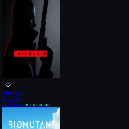
HITMAN 3
PS4 · PS5
от 99 ₽
/нед
● в наличии