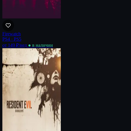
Firewatch
PS4 · PS5
от 149 ₽
/нед
● в наличии