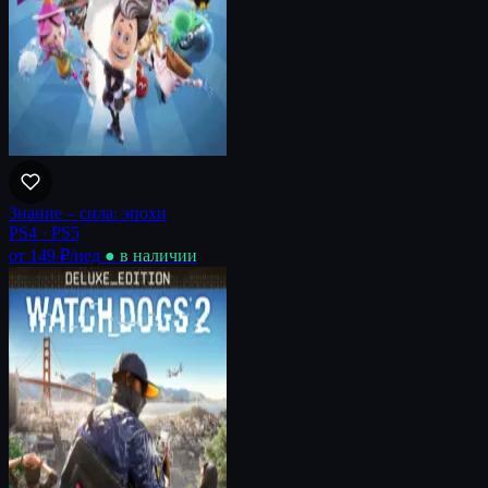
Знание – сила: эпохи
PS4 · PS5
от 149 ₽
/нед
● в наличии