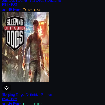
Sherlock Holmes: The Devil's Daughter
PS4 · PS5
от 149 ₽
/нед
◷ под заказ
Sleeping Dogs: Definitive Edition
PS4 · PS5
от 149 ₽
/нед
● в наличии