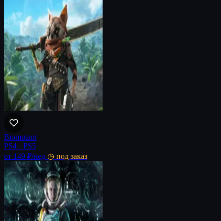
Biomutant
PS4 · PS5
от 149 ₽
/нед
◷ под заказ