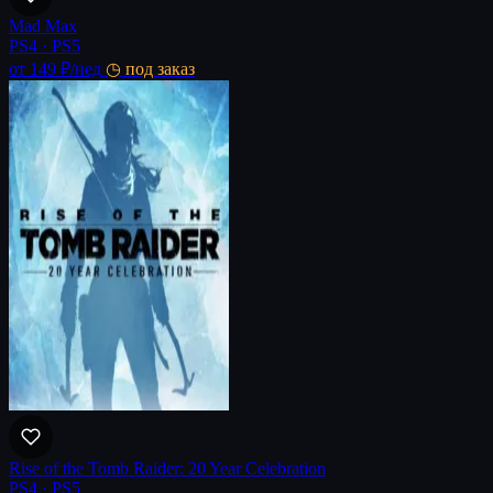
Mad Max
PS4 · PS5
от 149 ₽
/нед
◷ под заказ
Rise of the Tomb Raider: 20 Year Celebration
PS4 · PS5