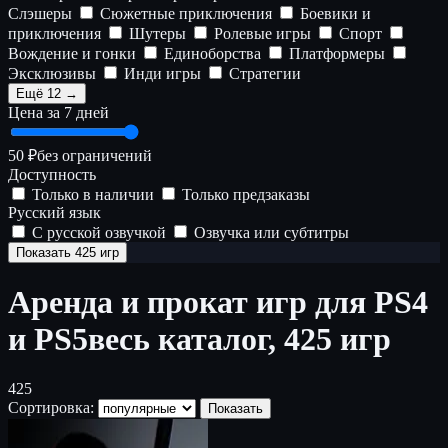
Слэшеры
Сюжетные приключения
Боевики и
приключения
Шутеры
Ролевые игры
Спорт
Вождение и гонки
Единоборства
Платформеры
Эксклюзивы
Инди игры
Стратегии
Ещё 12 →
Цена за 7 дней
50 ₽
без ограничений
Доступность
Только в наличии
Только предзаказы
Русский язык
С русской озвучкой
Озвучка или субтитры
Показать 425 игр
Аренда и прокат игр для PS4
и PS5
весь каталог, 425 игр
425
Сортировка:
Показать