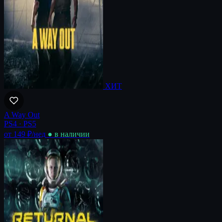
ХИТ
A Way Out
PS4 · PS5
от 149 ₽
/нед
● в наличии