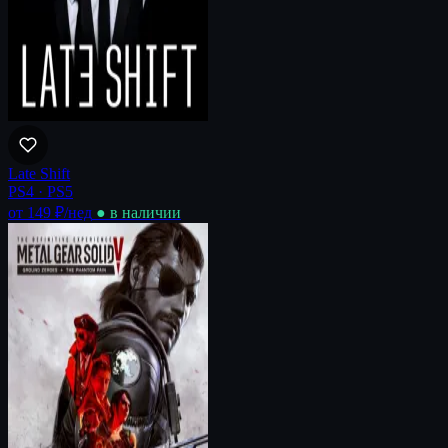
Late Shift
PS4 · PS5
от 149 ₽
/нед
● в наличии