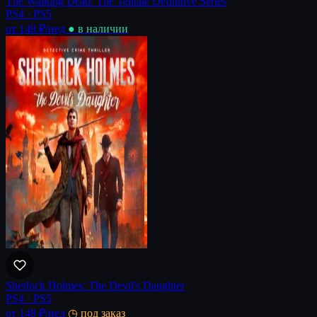
The Walking Dead: The Telltale Definitive Series
PS4 · PS5
от 149 ₽
/нед
● в наличии
Sherlock Holmes: The Devil's Daughter
PS4 · PS5
от 149 ₽
/нед
◷ под заказ