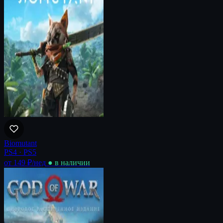
Biomutant
PS4 · PS5
от 149 ₽
/нед
● в наличии