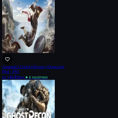
Assassin's Creed Odyssey (Одиссея)
PS4 · PS5
от 149 ₽
/нед
● в наличии