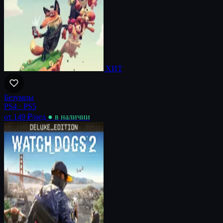
ХИТ
Безумцы
PS4 · PS5
от 149 ₽
/нед
● в наличии