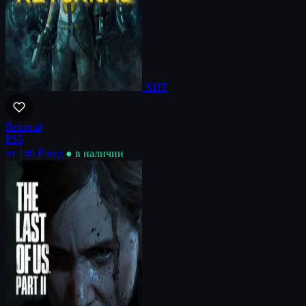
ХИТ
Returnal
PS5
от 149 ₽
/нед
● в наличии