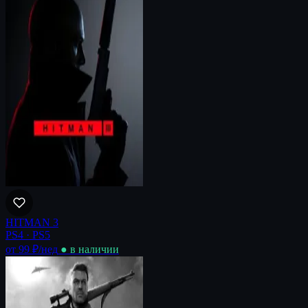
HITMAN 3
PS4 · PS5
от 99 ₽
/нед
● в наличии