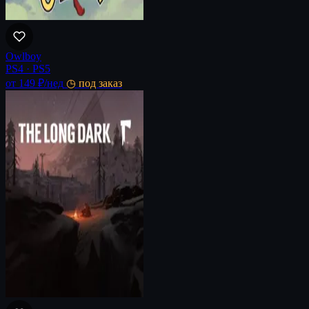
Owlboy
PS4 · PS5
от 149 ₽
/нед
◷ под заказ