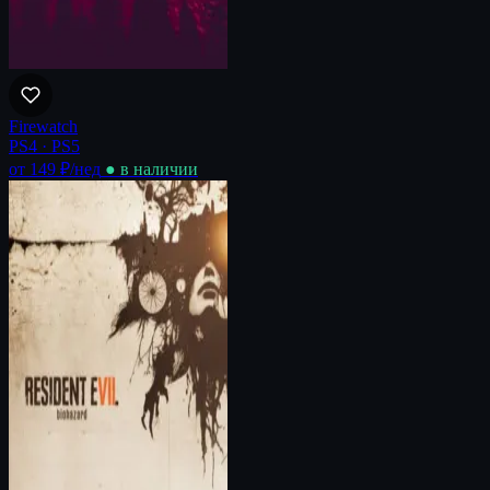
Firewatch
PS4 · PS5
от 149 ₽
/нед
● в наличии