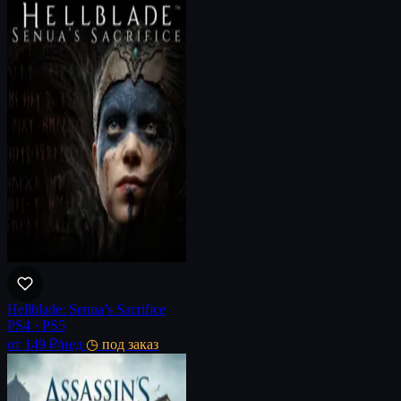
Hellblade: Senua’s Sacrifice
PS4 · PS5
от 149 ₽
/нед
◷ под заказ