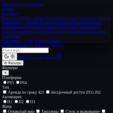
Перейти к содержимому
igro
pad
Каталог ▾
Все игры PS5
Все игры PS4
Открытый мир
Триллеры
Стелс и
выживание
Слэшеры
Сюжетные приключения
Боевики и
приключения
Шутеры
Ролевые игры
Спорт
Вождение и
гонки
Единоборства
Платформеры
Эксклюзивы
Инди игры
Стратегии
Предзаказы →
Подписки и карты →
Подбор
Подписки
Как это работает
Войти по коду
Войти
⚙ Фильтры
Фильтры
✕
Платформа
PS5
PS4
Тип
Аренда по сроку
421
Бессрочный доступ (П1)
202
Активация
П1
П2
П3
Жанр
Открытый мир
Триллеры
Стелс и выживание