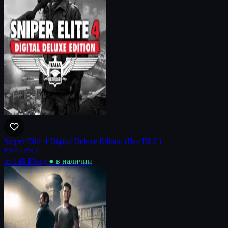
Sniper Elite 4 Digital Deluxe Edition (Все DLC)
PS4 · PS5
от 149 ₽
/нед
● в наличии