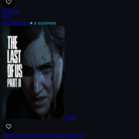
Returnal
PS5
от 149 ₽
/нед
● в наличии
ХИТ
The Last of Us II (Одни из нас. Часть II)