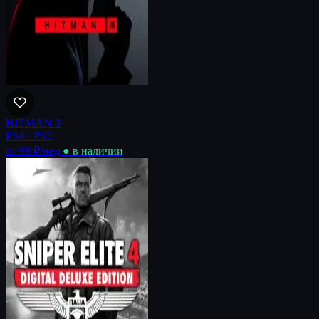
HITMAN 3
PS4 · PS5
от 99 ₽
/нед
● в наличии