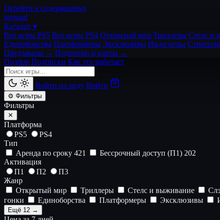
Перейти к содержимому
igro
pad
Каталог ▾
Все игры PS5
Все игры PS4
Открытый мир
Триллеры
Стелс и 
Единоборства
Платформеры
Эксклюзивы
Инди игры
Стратеги
Предзаказы →
Подписки и карты →
Подбор
Подписки
Как это работает
Войти по коду
Войти
⚙ Фильтры
Фильтры
✕
Платформа
PS5
PS4
Тип
Аренда по сроку
421
Бессрочный доступ (П1)
202
Активация
П1
П2
П3
Жанр
Открытый мир
Триллеры
Стелс и выживание
Сл
гонки
Единоборства
Платформеры
Эксклюзивы
И
Ещё 12 →
Цена за 7 дней