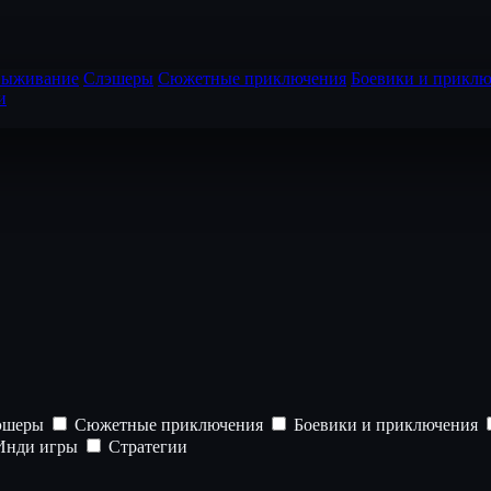
выживание
Слэшеры
Сюжетные приключения
Боевики и приклю
и
эшеры
Сюжетные приключения
Боевики и приключения
нди игры
Стратегии