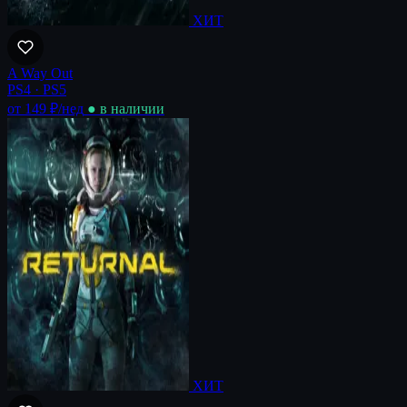
ХИТ
A Way Out
PS4 · PS5
от 149 ₽
/нед
● в наличии
ХИТ