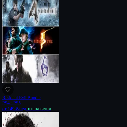
Resident Evil Bundle
PS4 · PS5
от 149 ₽
/нед
● в наличии