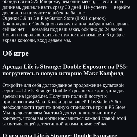
обойдутся на
575 ₽
дороже, чем один месяц, — если игра
длинная, дешевле взять сразу 30 дней. Не успеете — вернёте
досрочно и получите кэшбек на баланс.
Оценки
3.9 из 5 в PlayStation Store (8 921 оценок)
Как получите
Свободного аккаунта под выбранный вариант
сейчас нет — возьмём под ваш заказ, обычно до 24 часов.
Логин и пароль вводить не нужно: вы называете 6 цифр с
экрана консоли, вход делаем мы.
Об игре
Аренда Life is Strange: Double Exposure на PS5:
погрузитесь в новую историю Макс Колфилд
Откройте для себя долгожданное продолжение культовой
серии — Life is Strange: Double Exposure уже доступна для
аренды на igropad.net. Получите полный доступ к
приключениям Макс Колфилд на вашей PlayStation 5 без
необходимости тратить полную стоимость игры в PS Store.
Мы предоставляем быстрый доступ к лицензионному
контенту, чтобы вы могли насладиться каждой главой этой
захватывающей детективной драмы прямо сейчас.
О чем игра Life is Strange: Double Exposure