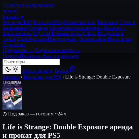
Перейти к содержимому
igro
pad
Каталог ▾
Все игры PS5
Все игры PS4
Открытый мир
Триллеры
Стелс и
выживание
Слэшеры
Сюжетные приключения
Боевики и
приключения
Шутеры
Ролевые игры
Спорт
Вождение и
гонки
Единоборства
Платформеры
Эксклюзивы
Инди игры
Стратегии
Предзаказы →
Подписки и карты →
Подбор
Подписки
Как это работает
Войти по коду
Войти
Каталог
›
Все игры для PS5
›
Life is Strange: Double Exposure
◷ Под заказ — готовим ~24 ч
Life is Strange: Double Exposure
аренда
и прокат для PS5