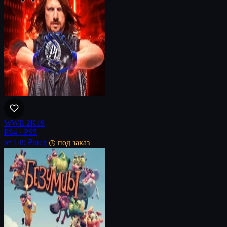
WWE 2K19
PS4 · PS5
от 149 ₽
/нед
◷ под заказ