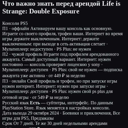
Что важно знать перед арендой Life is
Strange: Double Exposure
Консоли
PS5
П1 · оффлайн
Активируем вашу консоль как основную.
Играете со своего профиля, трофеи ваши. Интернет во время
игры держите выключенным.
Интернет: держите
выключенным: при выходе в сеть активация слетает ·
Мультиплеер: недоступен · PS Plus: не нужен
П2 · чужой профиль
Играете под профилем арендованного
аккаунта. Самый доступный вариант.
Интернет: нужен
постоянно — консоль проверяет лицензию у sony ·
Мультиплеер: доступен · PS Plus: свой не нужен — подписка
аккаунта уже активна ·
от 449 ₽ за неделю
П3 · онлайн
Свой профиль и трофеи, но при запуске игры
нужен интернет.
Интернет: нужен при запуске игры ·
Мультиплеер: доступен · PS Plus: нужен свой ps plus для
сетевой игры ·
от 549 ₽ за неделю
Русский язык
Есть
— субтитры, интерфейс.
По данным
PlayStation Store. Язык меняется в настройках консоли.
Дата выхода
29 октября 2024 · Боевики и приключения, Все
игры для PS5, Предзаказы
Срок
От 7 дней. Те же 30 дней недельными арендами