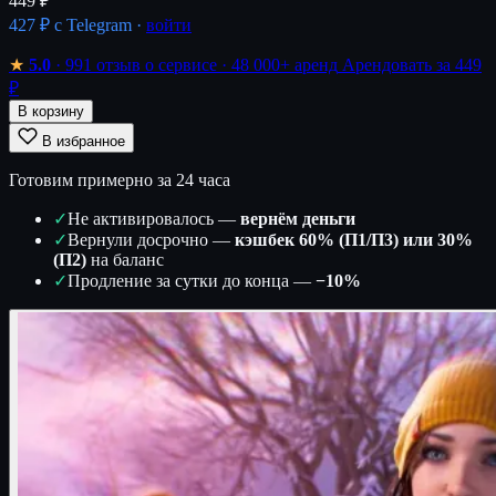
449 ₽
427 ₽
с Telegram ·
войти
★
5.0
· 991 отзыв о сервисе
· 48 000+ аренд
Арендовать за 449
₽
В корзину
В избранное
Готовим примерно за 24 часа
✓
Не активировалось —
вернём деньги
✓
Вернули досрочно —
кэшбек 60% (П1/П3) или 30%
(П2)
на баланс
✓
Продление за сутки до конца —
−10%