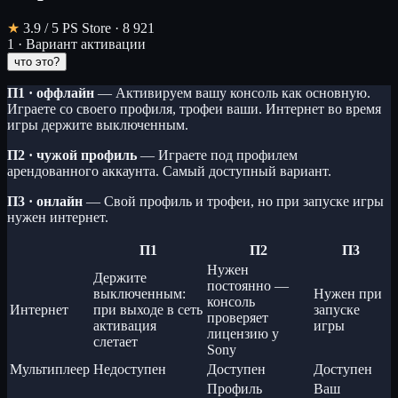
★
3.9
/ 5
PS Store · 8 921
1 · Вариант активации
что это?
П1 · оффлайн
— Активируем вашу консоль как основную.
Играете со своего профиля, трофеи ваши. Интернет во время
игры держите выключенным.
П2 · чужой профиль
— Играете под профилем
арендованного аккаунта. Самый доступный вариант.
П3 · онлайн
— Свой профиль и трофеи, но при запуске игры
нужен интернет.
П1
П2
П3
Нужен
Держите
постоянно —
выключенным:
Нужен при
консоль
Интернет
при выходе в сеть
запуске
проверяет
активация
игры
лицензию у
слетает
Sony
Мультиплеер
Недоступен
Доступен
Доступен
Профиль
Ваш