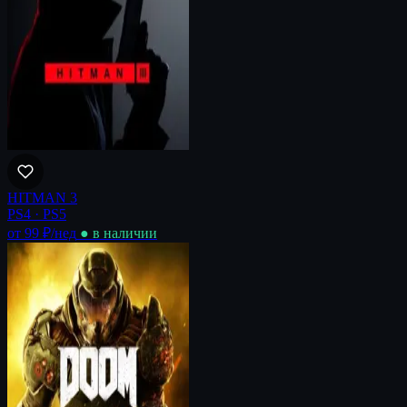
HITMAN 3
PS4 · PS5
от 99 ₽
/нед
● в наличии