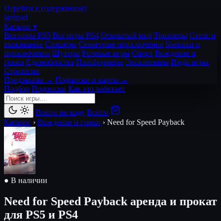
Перейти к содержимому
igro
pad
Каталог ▾
Все игры PS5
Все игры PS4
Открытый мир
Триллеры
Стелс и
выживание
Слэшеры
Сюжетные приключения
Боевики и
приключения
Шутеры
Ролевые игры
Спорт
Вождение и
гонки
Единоборства
Платформеры
Эксклюзивы
Инди игры
Стратегии
Предзаказы →
Подписки и карты →
Подбор
Подписки
Как это работает
Войти по коду
Войти
Каталог
›
Вождение и гонки
›
Need for Speed Payback
● В наличии
Need for Speed Payback
аренда и прокат
для PS5 и PS4