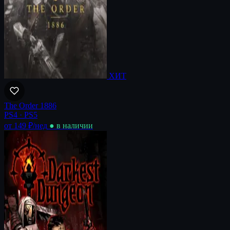
ХИТ
The Order 1886
PS4 · PS5
от 149 ₽
/нед
● в наличии