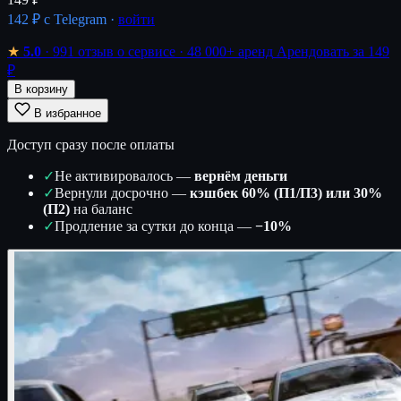
142 ₽
с Telegram ·
войти
★
5.0
· 991 отзыв о сервисе
· 48 000+ аренд
Арендовать за 149
₽
В корзину
В избранное
Доступ сразу после оплаты
✓
Не активировалось —
вернём деньги
✓
Вернули досрочно —
кэшбек 60% (П1/П3) или 30%
(П2)
на баланс
✓
Продление за сутки до конца —
−10%