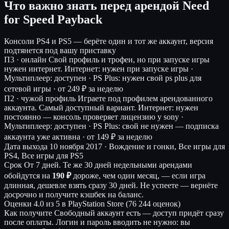
Что важно знать перед арендой Need
for Speed Payback
Консоли
PS4 и PS5 — берёте один и тот же аккаунт, версия
подтянется под вашу приставку
П3 · онлайн
Свой профиль и трофеи, но при запуске игры
нужен интернет.
Интернет: нужен при запуске игры ·
Мультиплеер: доступен · PS Plus: нужен свой ps plus для
сетевой игры ·
от 249 ₽ за неделю
П2 · чужой профиль
Играете под профилем арендованного
аккаунта. Самый доступный вариант.
Интернет: нужен
постоянно — консоль проверяет лицензию у sony ·
Мультиплеер: доступен · PS Plus: свой не нужен — подписка
аккаунта уже активна ·
от 149 ₽ за неделю
Дата выхода
10 ноября 2017 · Вождение и гонки, Все игры для
PS4, Все игры для PS5
Срок
От 7 дней. Те же 30 дней недельными арендами
обойдутся на
190 ₽
дороже, чем один месяц, — если игра
длинная, дешевле взять сразу 30 дней. Не успеете — вернёте
досрочно и получите кэшбек на баланс.
Оценки
4.0 из 5 в PlayStation Store (76 244 оценок)
Как получите
Свободный аккаунт есть — доступ придёт сразу
после оплаты. Логин и пароль вводить не нужно: вы