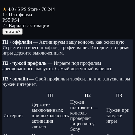
★
4.0
/ 5
PS Store · 76 244
1 · Платформа
PS5
PS4
2 · Вариант активации
что это?
П1 · оффлайн
— Активируем вашу консоль как основную.
Играете со своего профиля, трофеи ваши. Интернет во время
игры держите выключенным.
П2 · чужой профиль
— Играете под профилем
арендованного аккаунта. Самый доступный вариант.
П3 · онлайн
— Свой профиль и трофеи, но при запуске игры
нужен интернет.
П1
П2
П3
Нужен
Держите
постоянно —
выключенным:
Нужен при
консоль
Интернет
при выходе в сеть
запуске
проверяет
активация
игры
лицензию у
слетает
Sony