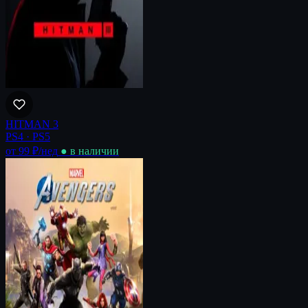
HITMAN 3
PS4 · PS5
от 99 ₽
/нед
● в наличии