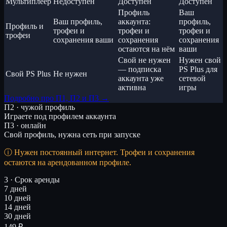
Мультиплеер
Недоступен
Доступен
Доступен
Профиль
Ваш
Ваш профиль,
аккаунта:
профиль,
Профиль и
трофеи и
трофеи и
трофеи и
трофеи
сохранения ваши
сохранения
сохранения
остаются на нём
ваши
Свой не нужен
Нужен свой
— подписка
PS Plus для
Свой PS Plus
Не нужен
аккаунта уже
сетевой
активна
игры
Подробно про П1, П2 и П3 →
П2 · чужой профиль
Играете под профилем аккаунта
П3 · онлайн
Свой профиль, нужна сеть при запуске
Нужен постоянный интернет. Трофеи и сохранения
остаются на арендованном профиле.
3 · Срок аренды
7 дней
10 дней
14 дней
30 дней
149 ₽