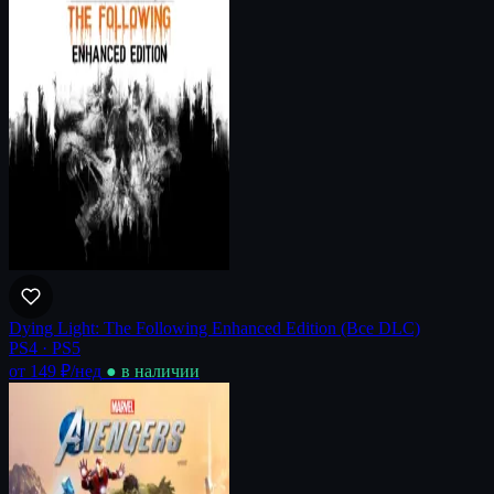
Dying Light: The Following Enhanced Edition (Все DLC)
PS4 · PS5
от 149 ₽
/нед
● в наличии