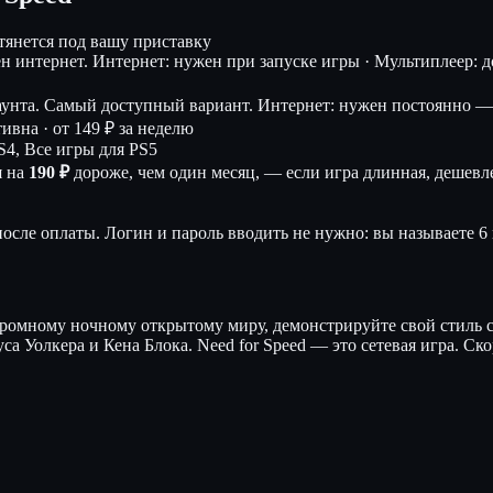
дтянется под вашу приставку
ен интернет.
Интернет: нужен при запуске игры · Мультиплеер: дос
аунта. Самый доступный вариант.
Интернет: нужен постоянно — 
тивна ·
от 149 ₽ за неделю
S4, Все игры для PS5
я на
190 ₽
дороже, чем один месяц, — если игра длинная, дешевле
осле оплаты. Логин и пароль вводить не нужно: вы называете 6 
 огромному ночному открытому миру, демонстрируйте свой стил
са Уолкера и Кена Блока. Need for Speed — это сетевая игра. С