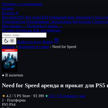
Перейти к содержимому
igro
pad
Каталог ▾
Все игры PS5
Все игры PS4
Открытый мир
Триллеры
Стелс и 
Единоборства
Платформеры
Эксклюзивы
Инди игры
Стратеги
Предзаказы →
Подписки и карты →
Подбор
Подписки
Как это работает
Войти по коду
Войти
Каталог
›
Вождение и гонки
›
Need for Speed
● В наличии
Need for Speed
аренда и прокат для PS5 
★
4.2
/ 5
PS Store · 93 399
★
5.0
/ 5
8 отзывов у нас
1 · Платформа
PS5
PS4