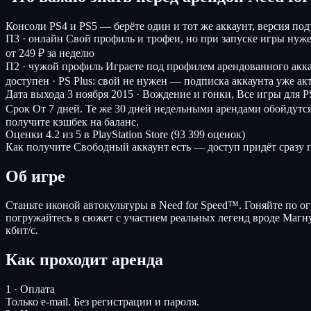
Консоли
PS4 и PS5 — берёте один и тот же аккаунт, версия по
П3 · онлайн
Свой профиль и трофеи, но при запуске игры нуж
от 249 ₽ за неделю
П2 · чужой профиль
Играете под профилем арендованного акк
доступен · PS Plus: свой не нужен — подписка аккаунта уже ак
Дата выхода
3 ноября 2015 · Вождение и гонки, Все игры для P
Срок
От 7 дней. Те же 30 дней недельными арендами обойдутс
получите кэшбек на баланс.
Оценки
4.2 из 5 в PlayStation Store (93 399 оценок)
Как получите
Свободный аккаунт есть — доступ придёт сразу п
Об игре
Станьте иконой автокультуры в Need for Speed™. Гоняйте по
погружайтесь в сюжет с участием реальных легенд вроде Магну
кбит/с.
Как проходит аренда
1 · Оплата
Только e-mail. Без регистрации и пароля.