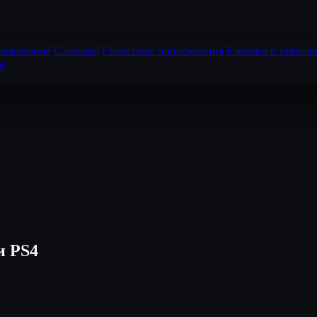
выживание
Слэшеры
Сюжетные приключения
Боевики и приклю
и
и PS4