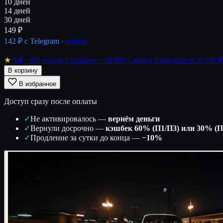
10 дней
14 дней
30 дней
149 ₽
142 ₽
с Telegram ·
войти
★
5.0
· 991 отзыв о сервисе
· 48 000+ аренд
Арендовать за 149 ₽
В корзину
В избранное
Доступ сразу после оплаты
✓
Не активировалось —
вернём деньги
✓
Вернули досрочно —
кэшбек 60% (П1/П3) или 30% (П
✓
Продление за сутки до конца —
−10%