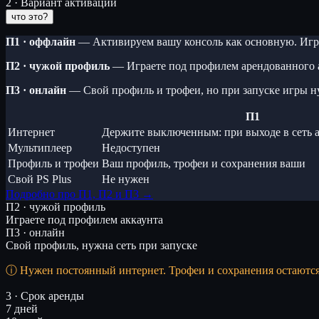
2 · Вариант активации
что это?
П1 · оффлайн
— Активируем вашу консоль как основную. Игра
П2 · чужой профиль
— Играете под профилем арендованного 
П3 · онлайн
— Свой профиль и трофеи, но при запуске игры н
П1
Интернет
Держите выключенным: при выходе в сеть а
Мультиплеер
Недоступен
Профиль и трофеи
Ваш профиль, трофеи и сохранения ваши
Свой PS Plus
Не нужен
Подробно про П1, П2 и П3 →
П2 · чужой профиль
Играете под профилем аккаунта
П3 · онлайн
Свой профиль, нужна сеть при запуске
Нужен постоянный интернет. Трофеи и сохранения остаютс
3 · Срок аренды
7 дней