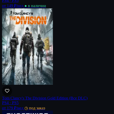
PS4 · PS5
от 149 ₽
/нед
● в наличии
Tom Clancy's The Division Gold Edition (Все DLC)
PS4 · PS5
от 179 ₽
/нед
◷ под заказ