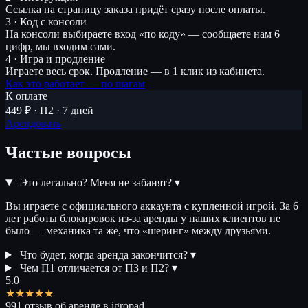
Ссылка на страницу заказа придёт сразу после оплаты.
3 · Код с консоли
На консоли выбираете вход «по коду» — сообщаете нам 6
цифр, мы входим сами.
4 · Игра и продление
Играете весь срок. Продление — в 1 клик из кабинета.
Как это работает — по шагам
К оплате
449 ₽ · П2 · 7 дней
Арендовать
Частые вопросы
Это легально? Меня не забанят?
▾
Вы играете с официального аккаунта с купленной игрой. За 6
лет работы блокировок из-за аренды у наших клиентов не
было — механика та же, что «шеринг» между друзьями.
Что будет, когда аренда закончится?
▾
Чем П1 отличается от П3 и П2?
▾
5.0
★★★★★
991 отзыв об аренде в igropad