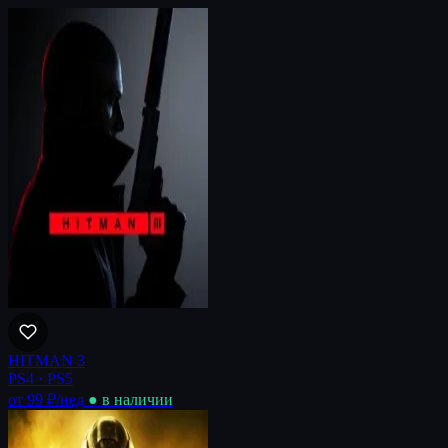
HITMAN 3
PS4 · PS5
от 99 ₽
/нед
● в наличии