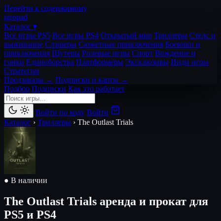
Перейти к содержимому
igro
pad
Каталог ▾
Все игры PS5
Все игры PS4
Открытый мир
Триллеры
Стелс и
выживание
Слэшеры
Сюжетные приключения
Боевики и
приключения
Шутеры
Ролевые игры
Спорт
Вождение и
гонки
Единоборства
Платформеры
Эксклюзивы
Инди игры
Стратегии
Предзаказы →
Подписки и карты →
Подбор
Подписки
Как это работает
Войти по коду
Войти
Каталог
›
Триллеры
›
The Outlast Trials
● В наличии
The Outlast Trials
аренда и прокат для
PS5 и PS4