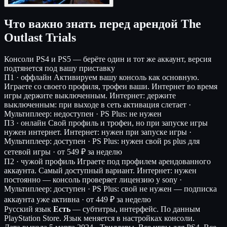
Что важно знать перед арендой The
Outlast Trials
Консоли
PS4 и PS5 — берёте один и тот же аккаунт, версия
подтянется под вашу приставку
П1 · оффлайн
Активируем вашу консоль как основную.
Играете со своего профиля, трофеи ваши. Интернет во время
игры держите выключенным.
Интернет: держите
выключенным: при выходе в сеть активация слетает ·
Мультиплеер: недоступен · PS Plus: не нужен
П3 · онлайн
Свой профиль и трофеи, но при запуске игры
нужен интернет.
Интернет: нужен при запуске игры ·
Мультиплеер: доступен · PS Plus: нужен свой ps plus для
сетевой игры ·
от 549 ₽ за неделю
П2 · чужой профиль
Играете под профилем арендованного
аккаунта. Самый доступный вариант.
Интернет: нужен
постоянно — консоль проверяет лицензию у sony ·
Мультиплеер: доступен · PS Plus: свой не нужен — подписка
аккаунта уже активна ·
от 449 ₽ за неделю
Русский язык
Есть
— субтитры, интерфейс.
По данным
PlayStation Store. Язык меняется в настройках консоли.