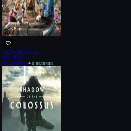
Far Cry New Dawn
PS4 · PS5
от 149 ₽
/нед
● в наличии