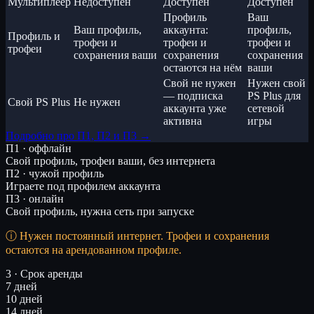
Мультиплеер
Недоступен
Доступен
Доступен
Профиль
Ваш
Ваш профиль,
аккаунта:
профиль,
Профиль и
трофеи и
трофеи и
трофеи и
трофеи
сохранения ваши
сохранения
сохранения
остаются на нём
ваши
Свой не нужен
Нужен свой
— подписка
PS Plus для
Свой PS Plus
Не нужен
аккаунта уже
сетевой
активна
игры
Подробно про П1, П2 и П3 →
П1 · оффлайн
Свой профиль, трофеи ваши, без интернета
П2 · чужой профиль
Играете под профилем аккаунта
П3 · онлайн
Свой профиль, нужна сеть при запуске
Нужен постоянный интернет. Трофеи и сохранения
остаются на арендованном профиле.
3 · Срок аренды
7 дней
10 дней
14 дней