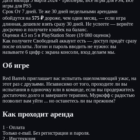
Дата выхода
5 марта 2024 · Триллеры, Все игры для PS4, Все
игры для PS5
Срок
От 7 дней. Те же 30 дней недельными арендами
обойдутся на
575 ₽
дороже, чем один месяц, — если игра
длинная, дешевле взять сразу 30 дней. Не успеете — вернёте
досрочно и получите кэшбек на баланс.
Оценки
4.5 из 5 в PlayStation Store (19 080 оценок)
Как получите
Свободный аккаунт есть — доступ придёт сразу
после оплаты. Логин и пароль вводить не нужно: вы
называете 6 цифр с экрана консоли, вход делаем мы.
Об игре
Red Barrels приглашает вас испытать ошеломляющий ужас, на
этот раз с друзьями. Независимо от того, проходите ли вы
испытания в одиночку или в команде, если вы продержитесь
достаточно долго и завершите терапию, Муркофф с радостью
позволит вам уйти ... но останетесь ли вы прежним?
Как проходит аренда
1 · Оплата
Только e-mail. Без регистрации и пароля.
2 · Инструкция