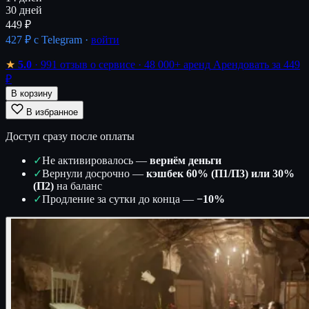
30 дней
449 ₽
427 ₽
с Telegram ·
войти
★
5.0
· 991 отзыв о сервисе
· 48 000+ аренд
Арендовать за 449
₽
В корзину
В избранное
Доступ сразу после оплаты
✓
Не активировалось —
вернём деньги
✓
Вернули досрочно —
кэшбек 60% (П1/П3) или 30%
(П2)
на баланс
✓
Продление за сутки до конца —
−10%