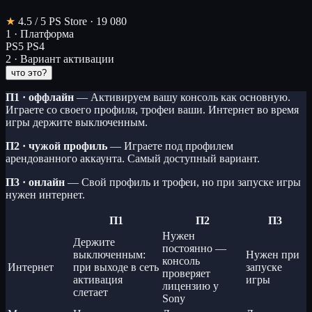
★
4.5
/ 5
PS Store · 19 080
1 · Платформа
PS5
PS4
2 · Вариант активации
что это?
П1 · оффлайн
— Активируем вашу консоль как основную.
Играете со своего профиля, трофеи ваши. Интернет во время
игры держите выключенным.
П2 · чужой профиль
— Играете под профилем
арендованного аккаунта. Самый доступный вариант.
П3 · онлайн
— Свой профиль и трофеи, но при запуске игры
нужен интернет.
П1
П2
П3
Нужен
Держите
постоянно —
выключенным:
Нужен при
консоль
Интернет
при выходе в сеть
запуске
проверяет
активация
игры
лицензию у
слетает
Sony