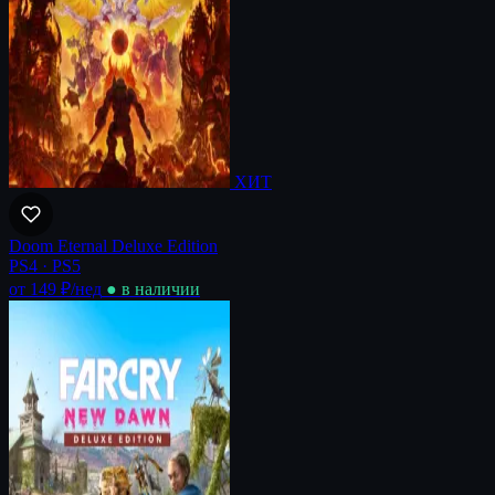
ХИТ
Doom Eternal Deluxe Edition
PS4 · PS5
от 149 ₽
/нед
● в наличии