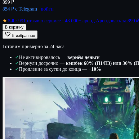
899 ₽
854 ₽
с Telegram ·
войти
★
5.0
· 991 отзыв о сервисе
· 48 000+ аренд
Арендовать за 899 ₽
В корзину
В избранное
Готовим примерно за 24 часа
✓
Не активировалось —
вернём деньги
✓
Вернули досрочно —
кэшбек 60% (П1/П3) или 30% (П
✓
Продление за сутки до конца —
−10%