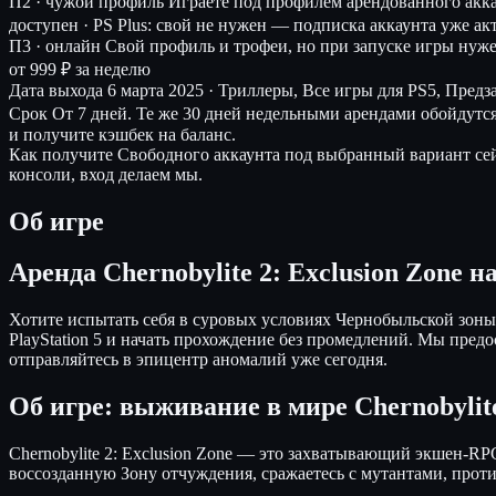
П2 · чужой профиль
Играете под профилем арендованного акк
доступен · PS Plus: свой не нужен — подписка аккаунта уже ак
П3 · онлайн
Свой профиль и трофеи, но при запуске игры нуж
от 999 ₽ за неделю
Дата выхода
6 марта 2025 · Триллеры, Все игры для PS5, Предз
Срок
От 7 дней. Те же 30 дней недельными арендами обойдутс
и получите кэшбек на баланс.
Как получите
Свободного аккаунта под выбранный вариант сейч
консоли, вход делаем мы.
Об игре
Аренда Chernobylite 2: Exclusion Zone 
Хотите испытать себя в суровых условиях Чернобыльской зоны,
PlayStation 5 и начать прохождение без промедлений. Мы пред
отправляйтесь в эпицентр аномалий уже сегодня.
Об игре: выживание в мире Chernobylit
Chernobylite 2: Exclusion Zone — это захватывающий экшен-R
воссозданную Зону отчуждения, сражаетесь с мутантами, про