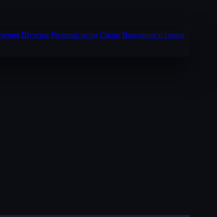
чения
Шутеры
Ролевые игры
Спорт
Вождение и гонки