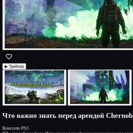
▶ Трейлер
Что важно знать перед арендой Chernobyl
Консоли
PS5