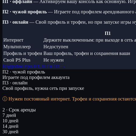
П1 · оффлайн
— Активируем вашу консоль как основную. Игра
П2 · чужой профиль
— Играете под профилем арендованного 
П3 · онлайн
— Свой профиль и трофеи, но при запуске игры н
П1
Интернет
Держите выключенным: при выходе в сеть а
Мультиплеер
Недоступен
Профиль и трофеи
Ваш профиль, трофеи и сохранения ваши
Свой PS Plus
Не нужен
Подробно про П1, П2 и П3 →
П2 · чужой профиль
Играете под профилем аккаунта
П3 · онлайн
Свой профиль, нужна сеть при запуске
Нужен постоянный интернет. Трофеи и сохранения остаютс
2 · Срок аренды
7 дней
10 дней
14 дней
30 дней