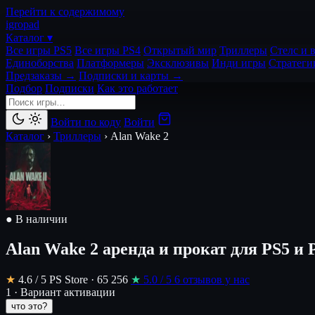
Перейти к содержимому
igro
pad
Каталог ▾
Все игры PS5
Все игры PS4
Открытый мир
Триллеры
Стелс и 
Единоборства
Платформеры
Эксклюзивы
Инди игры
Стратеги
Предзаказы →
Подписки и карты →
Подбор
Подписки
Как это работает
Войти по коду
Войти
Каталог
›
Триллеры
›
Alan Wake 2
● В наличии
Alan Wake 2
аренда и прокат для PS5 и 
★
4.6
/ 5
PS Store · 65 256
★
5.0
/ 5
6 отзывов у нас
1 · Вариант активации
что это?