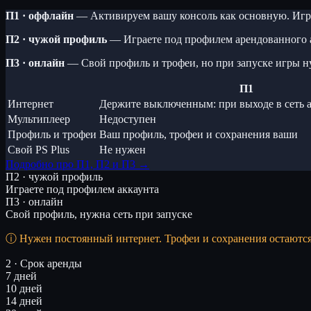
П1 · оффлайн
— Активируем вашу консоль как основную. Игра
П2 · чужой профиль
— Играете под профилем арендованного 
П3 · онлайн
— Свой профиль и трофеи, но при запуске игры н
П1
Интернет
Держите выключенным: при выходе в сеть а
Мультиплеер
Недоступен
Профиль и трофеи
Ваш профиль, трофеи и сохранения ваши
Свой PS Plus
Не нужен
Подробно про П1, П2 и П3 →
П2 · чужой профиль
Играете под профилем аккаунта
П3 · онлайн
Свой профиль, нужна сеть при запуске
Нужен постоянный интернет. Трофеи и сохранения остаютс
2 · Срок аренды
7 дней
10 дней
14 дней