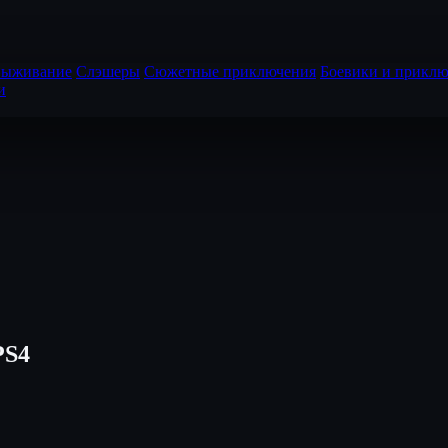
выживание
Слэшеры
Сюжетные приключения
Боевики и приклю
и
PS4