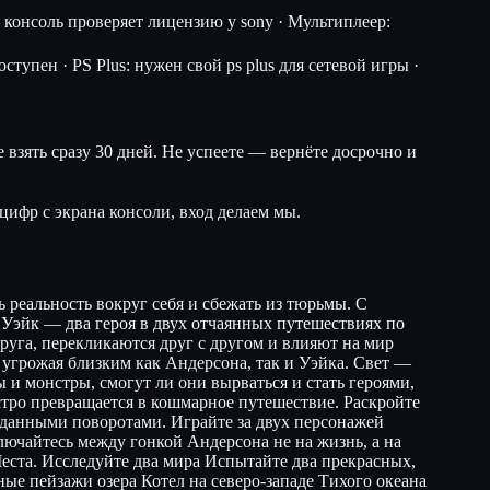
консоль проверяет лицензию у sony · Мультиплеер:
тупен · PS Plus: нужен свой ps plus для сетевой игры ·
 взять сразу 30 дней. Не успеете — вернёте досрочно и
цифр с экрана консоли, вход делаем мы.
 реальность вокруг себя и сбежать из тюрьмы. С
 Уэйк — два героя в двух отчаянных путешествиях по
руга, перекликаются друг с другом и влияют на мир
 угрожая близким как Андерсона, так и Уэйка. Свет —
 и монстры, смогут ли они вырваться и стать героями,
стро превращается в кошмарное путешествие. Раскройте
данными поворотами. Играйте за двух персонажей
лючайтесь между гонкой Андерсона не на жизнь, а на
еста. Исследуйте два мира Испытайте два прекрасных,
е пейзажи озера Котел на северо-западе Тихого океана