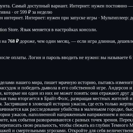
аунта. Самый доступный вариант.
Интернет: нужен постоянно — 
тивна ·
от 599 ₽ за неделю
ен интернет.
Интернет: нужен при запуске игры · Мультиплеер: дос
ion Store. Язык меняется в настройках консоли.
я на
768 ₽
дороже, чем один месяц, — если игра длинная, дешевле
осле оплаты. Логин и пароль вводить не нужно: вы называете 6 
еделами нашего мира, пишет мрачную историю, пытаясь изменить
ссудок и победить дьявола в его собственной игре. Андерсон и
, которые ни один из них не может понять: они отражают друг д
ная тьма вторгается в Брайт-Фолс, развращая местных жителей и
 Застрявшие в зловещей истории ужасов, где есть только жертвы
ачинается как расследование убийства в маленьком городке, бы
стории ужасов, наполненной напряженным напряжением и неожи
те, как события разворачиваются с разных точек зрения. Перек
переписать свою реальность, чтобы сбежать из глубин Темного М
жей и смертельными угрозами. Откройте для себя величественны