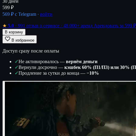
30 дней
599 ₽
569 ₽
с Telegram ·
войти
★
5.0
· 991 отзыв о сервисе
· 48 000+ аренд
Арендовать за 599 ₽
В корзину
В избранное
Доступ сразу после оплаты
✓
Не активировалось —
вернём деньги
✓
Вернули досрочно —
кэшбек 60% (П1/П3) или 30% (П
✓
Продление за сутки до конца —
−10%