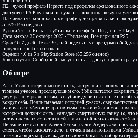
Консоли
PS5
П2 · чужой профиль
Играете под профилем арендованного акк
доступен · PS Plus: свой не нужен — подписка аккаунта уже ак
П3 · онлайн
Свой профиль и трофеи, но при запуске игры нуж
от 699 ₽ за неделю
Русский язык
Есть
— субтитры, интерфейс.
По данным PlayStat
Дата выхода
27 октября 2023 · Триллеры, Все игры для PS5
Срок
От 7 дней. Те же 30 дней недельными арендами обойдутс
получите кэшбек на баланс.
Оценки
4.6 из 5 в PlayStation Store (65 256 оценок)
Как получите
Свободный аккаунт есть — доступ придёт сразу п
Об игре
Алан Уэйк, потерянный писатель, застрявший в кошмаре за пр
темным ужасом, преследующим его, Уэйк пытается сохранить ра
двум разным реальностям, в глубине души связанные способами
вокруг себя. Подпитываемая историей ужасов, сверхъестествен
их оружие и убежище против тьмы, с которой они сталкиваются.
которыми должны быть? Разгадать смертельную тайну То, что н
источник сверхъестественной тьмы в этой психологической и
Переживите истории Алана Уэйка и Саги Андерсона и посмотри
смерть, чтобы раскрыть дело, и отчаянными попытками Уэйка 
но ужасающих мира, каждый со своим богатым набором персона