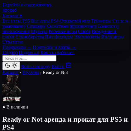
Перейти к содержимому
igro
pad
Каталог ▾
Все игры PS5
Все игры PS4
Открытый мир
Триллеры
Стелс и
выживание
Слэшеры
Сюжетные приключения
Боевики и
приключения
Шутеры
Ролевые игры
Спорт
Вождение и
гонки
Единоборства
Платформеры
Эксклюзивы
Инди игры
Стратегии
Предзаказы →
Подписки и карты →
Подбор
Подписки
Как это работает
Войти по коду
Войти
Каталог
›
Шутеры
›
Ready or Not
● В наличии
Ready or Not
аренда и прокат для PS5 и
PS4