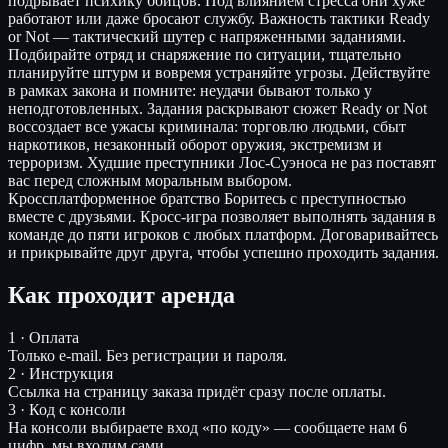
подрывает психику бойцов. Под влиянием стресса они хуже
работают или даже бросают службу. Важность тактики Ready
or Not — тактический шутер с напряженными заданиями.
Подбирайте отряд и снаряжение по ситуации, тщательно
планируйте штурм и вовремя устраняйте угрозы. Действуйте
в рамках закона и помните: неудачи бывают только у
неподготовленных. Задания раскрывают сюжет Ready or Not
воссоздает все ужасы криминала: торговлю людьми, сбыт
наркотиков, незаконный оборот оружия, экстремизм и
терроризм. Худшие преступники Лос-Суэноса не раз поставят
вас перед сложным моральным выбором.
Кроссплатформенное братство Боритесь с преступностью
вместе с друзьями. Кросс-игра позволяет выполнять задания в
команде до пяти игроков с любых платформ. Договаривайтесь
и прикрывайте друг друга, чтобы успешно проходить задания.
Как проходит аренда
1 · Оплата
Только e-mail. Без регистрации и пароля.
2 · Инструкция
Ссылка на страницу заказа придёт сразу после оплаты.
3 · Код с консоли
На консоли выбираете вход «по коду» — сообщаете нам 6
цифр, мы входим сами.