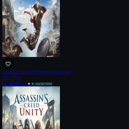
Assassin's Creed Odyssey (Одиссея)
PS4 · PS5
от 149 ₽
/нед
● в наличии