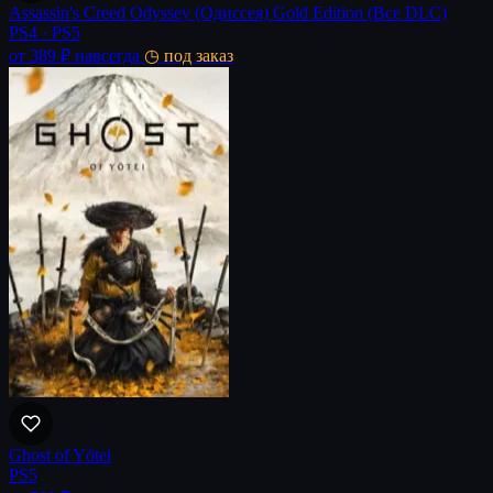
Assassin's Creed Odyssey (Одиссея) Gold Edition (Все DLC)
PS4 · PS5
от 389 ₽
навсегда
◷ под заказ
Ghost of Yōtei
PS5