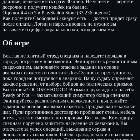
длинная, дешевле взять сразу 30 дней. Не успеете — вернёте
досрочно и получите кэшбек на баланс.
Оценки
4.4 из 5 в PlayStation Store (33 236 оценок)
Как получите
Свободный аккаунт есть — доступ придёт сразу
после оплаты. Логин и пароль вводить не нужно: вы
называете 6 цифр с экрана консоли, вход делаем мы.
Об игре
Возглавьте элитный отряд спецназа и наведите порядок в
городе, погрязшем в беззаконии. Экипируйтесь реалистичным
снаряжением, выполняйте опасные задания на основе
реальных сюжетов и очистите Лос-Суэнос от преступности,
пока город не погрузился в анархию. Вашу судьбу определит
каждое решение, от выбора бойцов до тактических приемов.
Вы готовы? ОСОБЕННОСТИ Возьмите руководство на себя
Ready or Not — захватывающий симулятор бойца спецназа.
Экипируйтесь реалистичным снаряжением и выполняйте
задания на основе реальных сюжетов. Продумывайте каждый
шаг. Пули противников достоверно пробивают стены, мебель
и тела, так что смотрите по сторонам. Вес значка Командиру
спецназа поручено защитить население от беззакония. Вы
отвечаете за успех операций, выживание отряда и
безопасность заложников. Гибель гражданских и соратников