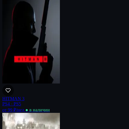
HITMAN 3
PS4 · PS5
от 99 ₽
/нед
● в наличии