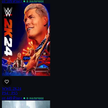
от 599 ₽
/нед
● в наличии
WWE 2K24
PS4 · PS5
от 449 ₽
/нед
● в наличии