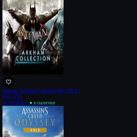
Batman: Arkham Collection (Все DLC)
PS4 · PS5
от 149 ₽
/нед
● в наличии