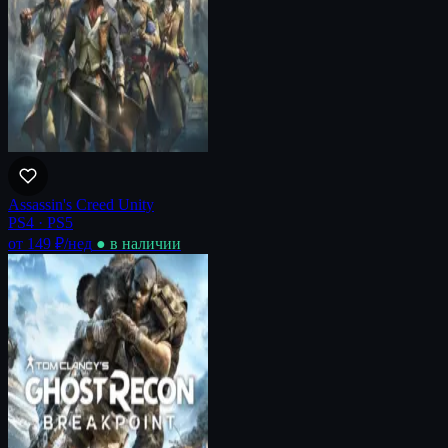
Assassin's Creed Unity
PS4 · PS5
от 149 ₽
/нед
● в наличии