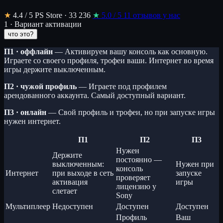
★
4.4
/ 5
PS Store · 33 236
★
5.0
/ 5
11 отзывов у нас
1 · Вариант активации
что это?
П1 · оффлайн
— Активируем вашу консоль как основную.
Играете со своего профиля, трофеи ваши. Интернет во время
игры держите выключенным.
П2 · чужой профиль
— Играете под профилем
арендованного аккаунта. Самый доступный вариант.
П3 · онлайн
— Свой профиль и трофеи, но при запуске игры
нужен интернет.
П1
П2
П3
Нужен
Держите
постоянно —
выключенным:
Нужен при
консоль
Интернет
при выходе в сеть
запуске
проверяет
активация
игры
лицензию у
слетает
Sony
Мультиплеер
Недоступен
Доступен
Доступен
Профиль
Ваш