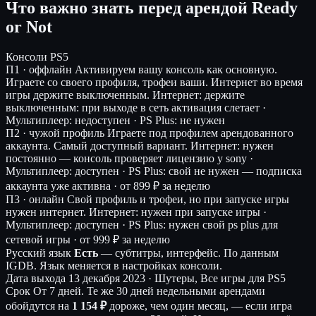
Что важно знать перед арендой Ready
or Not
Консоли
PS5
П1 · оффлайн
Активируем вашу консоль как основную.
Играете со своего профиля, трофеи ваши. Интернет во время
игры держите выключенным.
Интернет: держите
выключенным: при выходе в сеть активация слетает ·
Мультиплеер: недоступен · PS Plus: не нужен
П2 · чужой профиль
Играете под профилем арендованного
аккаунта. Самый доступный вариант.
Интернет: нужен
постоянно — консоль проверяет лицензию у sony ·
Мультиплеер: доступен · PS Plus: свой не нужен — подписка
аккаунта уже активна ·
от 899 ₽ за неделю
П3 · онлайн
Свой профиль и трофеи, но при запуске игры
нужен интернет.
Интернет: нужен при запуске игры ·
Мультиплеер: доступен · PS Plus: нужен свой ps plus для
сетевой игры ·
от 999 ₽ за неделю
Русский язык
Есть
— субтитры, интерфейс.
По данным
IGDB. Язык меняется в настройках консоли.
Дата выхода
13 декабря 2023 · Шутеры, Все игры для PS5
Срок
От 7 дней. Те же 30 дней недельными арендами
обойдутся на
1 154 ₽
дороже, чем один месяц, — если игра