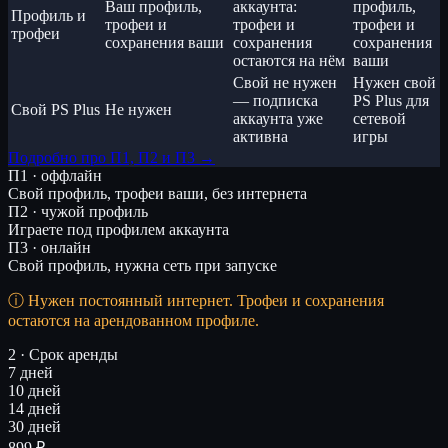
Ваш профиль,
аккаунта:
профиль,
Профиль и
трофеи и
трофеи и
трофеи и
трофеи
сохранения ваши
сохранения
сохранения
остаются на нём
ваши
Свой не нужен
Нужен свой
— подписка
PS Plus для
Свой PS Plus
Не нужен
аккаунта уже
сетевой
активна
игры
Подробно про П1, П2 и П3 →
П1 · оффлайн
Свой профиль, трофеи ваши, без интернета
П2 · чужой профиль
Играете под профилем аккаунта
П3 · онлайн
Свой профиль, нужна сеть при запуске
Нужен постоянный интернет. Трофеи и сохранения
остаются на арендованном профиле.
2 · Срок аренды
7 дней
10 дней
14 дней
30 дней
899 ₽