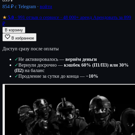
854 ₽
с Telegram ·
войти
★
5.0
· 991 отзыв о сервисе
· 48 000+ аренд
Арендовать за 899
₽
В корзину
В избранное
Доступ сразу после оплаты
✓
Не активировалось —
вернём деньги
✓
Вернули досрочно —
кэшбек 60% (П1/П3) или 30%
(П2)
на баланс
✓
Продление за сутки до конца —
−10%