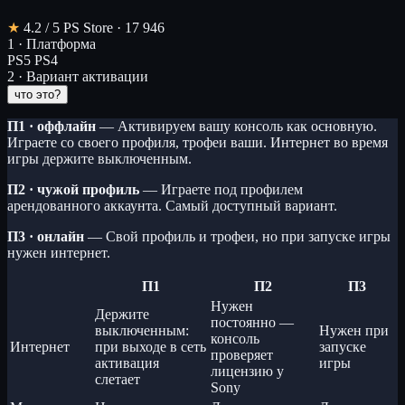
★
4.2
/ 5
PS Store · 17 946
1 · Платформа
PS5
PS4
2 · Вариант активации
что это?
П1 · оффлайн
— Активируем вашу консоль как основную.
Играете со своего профиля, трофеи ваши. Интернет во время
игры держите выключенным.
П2 · чужой профиль
— Играете под профилем
арендованного аккаунта. Самый доступный вариант.
П3 · онлайн
— Свой профиль и трофеи, но при запуске игры
нужен интернет.
П1
П2
П3
Нужен
Держите
постоянно —
выключенным:
Нужен при
консоль
Интернет
при выходе в сеть
запуске
проверяет
активация
игры
лицензию у
слетает
Sony