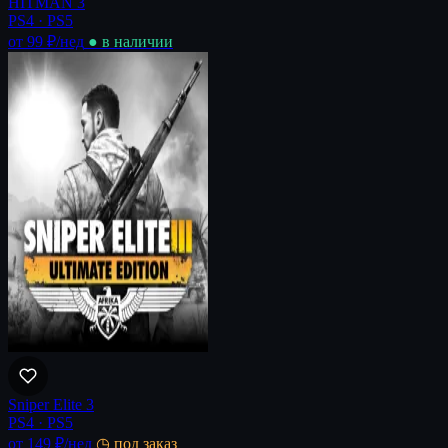
HITMAN 3
PS4 · PS5
от 99 ₽
/нед
● в наличии
Sniper Elite 3
PS4 · PS5
от 149 ₽
/нед
◷ под заказ