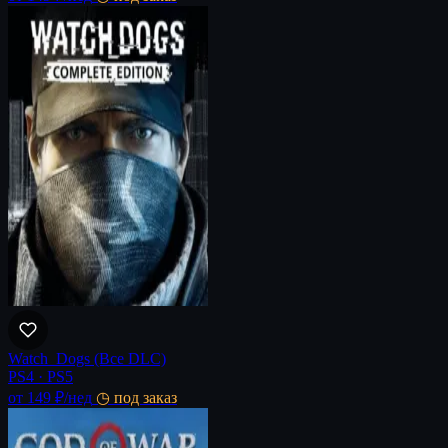
Watch_Dogs (Все DLC)
PS4 · PS5
от 149 ₽
/нед
◷ под заказ