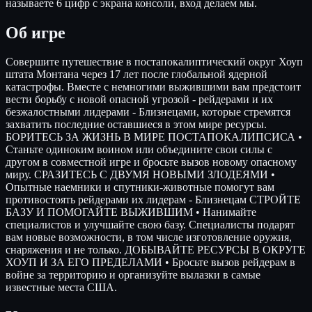
называете 6 цифр с экрана консоли, вход делаем мы.
Об игре
Совершите путешествие в постапокалиптический округ Хоуп
штата Монтана через 17 лет после глобальной ядерной
катастрофы. Вместе с немногими выжившими вам предстоит
вести борьбу с новой опасной угрозой - рейдерами и их
безжалостными лидерами - Близнецами, которые стремятся
захватить последние оставшиеся в этом мире ресурсы.
БОРИТЕСЬ ЗА ЖИЗНЬ В МИРЕ ПОСТАПОКАЛИПСИСА •
Станьте одиноким воином или объедините свои силы с
другом в совместной игре и бросьте вызов новому опасному
миру. СРАЗИТЕСЬ С ДВУМЯ НОВЫМИ ЗЛОДЕЯМИ •
Опытные наемники и спутники-животные помогут вам
противостоять рейдерами их лидерам - Близнецам СТРОЙТЕ
БАЗУ И ПОМОГАЙТЕ ВЫЖИВШИМ • Нанимайте
специалистов и улучшайте свою базу. Специалисты подарят
вам новые возможности, в том числе изготовление оружия,
снаряжения и не только. ДОБЫВАЙТЕ РЕСУРСЫ В ОКРУГЕ
ХОУП И ЗА ЕГО ПРЕДЕЛАМИ • Бросьте вызов рейдерам в
войне за территорию и организуйте вылазки в самые
известные места США.