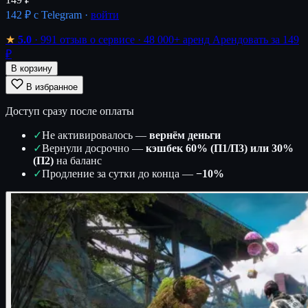
142 ₽
с Telegram ·
войти
★
5.0
· 991 отзыв о сервисе
· 48 000+ аренд
Арендовать за 149
₽
В корзину
В избранное
Доступ сразу после оплаты
✓
Не активировалось —
вернём деньги
✓
Вернули досрочно —
кэшбек 60% (П1/П3) или 30%
(П2)
на баланс
✓
Продление за сутки до конца —
−10%