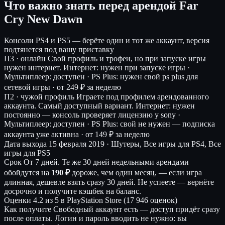
Что важно знать перед арендой Far
Cry New Dawn
Консоли
PS4 и PS5 — берёте один и тот же аккаунт, версия
подтянется под вашу приставку
П3 · онлайн
Свой профиль и трофеи, но при запуске игры
нужен интернет.
Интернет: нужен при запуске игры ·
Мультиплеер: доступен · PS Plus: нужен свой ps plus для
сетевой игры ·
от 249 ₽ за неделю
П2 · чужой профиль
Играете под профилем арендованного
аккаунта. Самый доступный вариант.
Интернет: нужен
постоянно — консоль проверяет лицензию у sony ·
Мультиплеер: доступен · PS Plus: свой не нужен — подписка
аккаунта уже активна ·
от 149 ₽ за неделю
Дата выхода
15 февраля 2019 · Шутеры, Все игры для PS4, Все
игры для PS5
Срок
От 7 дней. Те же 30 дней недельными арендами
обойдутся на
190 ₽
дороже, чем один месяц, — если игра
длинная, дешевле взять сразу 30 дней. Не успеете — вернёте
досрочно и получите кэшбек на баланс.
Оценки
4.2 из 5 в PlayStation Store (17 946 оценок)
Как получите
Свободный аккаунт есть — доступ придёт сразу
после оплаты. Логин и пароль вводить не нужно: вы