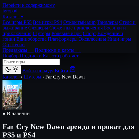
Перейти к содержимому
igro
pad
Каталог ▾
Все игры PS5
Все игры PS4
Открытый мир
Триллеры
Стелс и
выживание
Слэшеры
Сюжетные приключения
Боевики и
приключения
Шутеры
Ролевые игры
Спорт
Вождение и
гонки
Единоборства
Платформеры
Эксклюзивы
Инди игры
Стратегии
Предзаказы →
Подписки и карты →
Подбор
Подписки
Как это работает
Войти по коду
Войти
Каталог
›
Шутеры
›
Far Cry New Dawn
● В наличии
Far Cry New Dawn
аренда и прокат для
PS5 и PS4