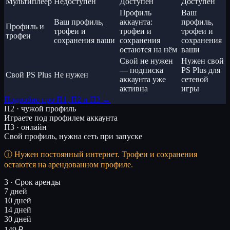
Мультиплеер
Недоступен
Доступен
Доступен
Профиль
Ваш
Ваш профиль,
аккаунта:
профиль,
Профиль и
трофеи и
трофеи и
трофеи и
трофеи
сохранения ваши
сохранения
сохранения
остаются на нём
ваши
Свой не нужен
Нужен свой
— подписка
PS Plus для
Свой PS Plus
Не нужен
аккаунта уже
сетевой
активна
игры
Подробно про П1, П2 и П3 →
П2 · чужой профиль
Играете под профилем аккаунта
П3 · онлайн
Свой профиль, нужна сеть при запуске
Нужен постоянный интернет. Трофеи и сохранения
остаются на арендованном профиле.
3 · Срок аренды
7 дней
10 дней
14 дней
30 дней
149 ₽