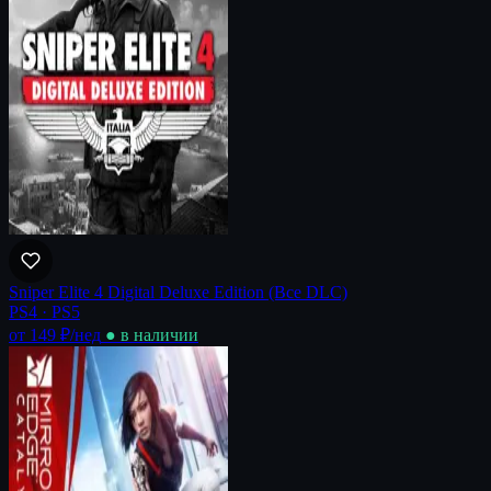
Sniper Elite 4 Digital Deluxe Edition (Все DLC)
PS4 · PS5
от 149 ₽
/нед
● в наличии