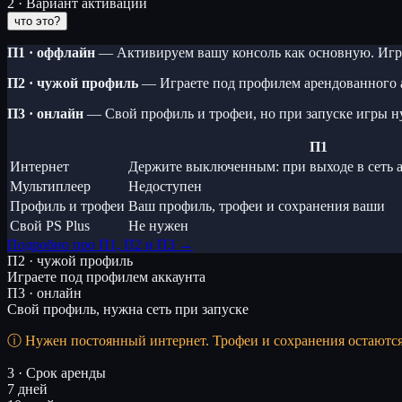
2 · Вариант активации
что это?
П1 · оффлайн
— Активируем вашу консоль как основную. Игра
П2 · чужой профиль
— Играете под профилем арендованного 
П3 · онлайн
— Свой профиль и трофеи, но при запуске игры н
П1
Интернет
Держите выключенным: при выходе в сеть а
Мультиплеер
Недоступен
Профиль и трофеи
Ваш профиль, трофеи и сохранения ваши
Свой PS Plus
Не нужен
Подробно про П1, П2 и П3 →
П2 · чужой профиль
Играете под профилем аккаунта
П3 · онлайн
Свой профиль, нужна сеть при запуске
Нужен постоянный интернет. Трофеи и сохранения остаютс
3 · Срок аренды
7 дней