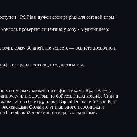
тупен · PS Plus: нужен свой ps plus для сетевой игры ·
консоль проверяет лицензию у sony · Мультиплеер:
 взять сразу 30 дней. Не успеете — вернёте досрочно и
цифр с экрана консоли, вход делаем мы.
одных и смелых, захваченные фанатиками Врат Эдема.
диночку или с другом, но бойтесь гнева Иосифа Сида и
лючает в себя игру, набор Digital Deluxe и Season Pass.
ыми раскрасками Создайте уникального персонажа и
з PlayStation®Store или из игры со скидками.