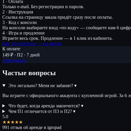
1 · Оплата
Только e-mail. Без регистрации и пароля.
2 · Инструкция
Ссылка на страницу заказа придёт сразу после оплаты.
3 · Код с консоли
На консоли выбираете вход «по коду» — сообщаете нам 6 цифр
4 · Игра и продление
Играете весь срок. Продление — в 1 клик из кабинета.
Как это работает — по шагам
К оплате
149 ₽ · П2 · 7 дней
Арендовать
Частые вопросы
Это легально? Меня не забанят?
▾
Вы играете с официального аккаунта с купленной игрой. За 6 
Что будет, когда аренда закончится?
▾
Чем П1 отличается от П3 и П2?
▾
5.0
★★★★★
991 отзыв об аренде в igropad