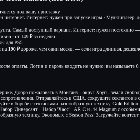
дтянется под вашу приставку
ен интернет.
Интернет: нужен при запуске игры · Мультиплеер: дос
аунта. Самый доступный вариант.
Интернет: нужен постоянно — 
тивна ·
от 149 ₽ за неделю
ры для PS5
я на
190 ₽
дороже, чем один месяц, — если игра длинная, дешевле
осле оплаты. Логин и пароль вводить не нужно: вы называете 6 
мерике. Добро пожаловать в Монтану - округ Хоуп - земли своб
 сопротивления. Отправляйтесь в США, сокрушите сектантов в о
те в борьбе с сектантами разнообразную технику. Gold Edition вк
' - Набор 'Диверсант' - Набор 'Хаос' - AR-C и .44 Magnum с особ
образную технику. Экономьте с Season Pass! Загружайте контент и