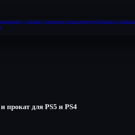
выживание
Слэшеры
Сюжетные приключения
Боевики и приклю
и
 и прокат для PS5 и PS4