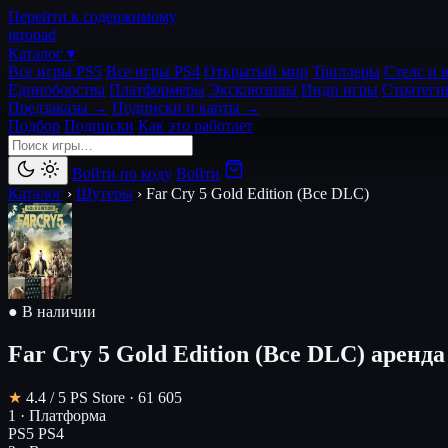
Перейти к содержимому
igro
pad
Каталог ▾
Все игры PS5
Все игры PS4
Открытый мир
Триллеры
Стелс и 
Единоборства
Платформеры
Эксклюзивы
Инди игры
Стратеги
Предзаказы →
Подписки и карты →
Подбор
Подписки
Как это работает
Войти по коду
Войти
Каталог
›
Шутеры
›
Far Cry 5 Gold Edition (Все DLC)
● В наличии
Far Cry 5 Gold Edition (Все DLC)
аренда
★
4.4
/ 5
PS Store · 61 605
1 · Платформа
PS5
PS4