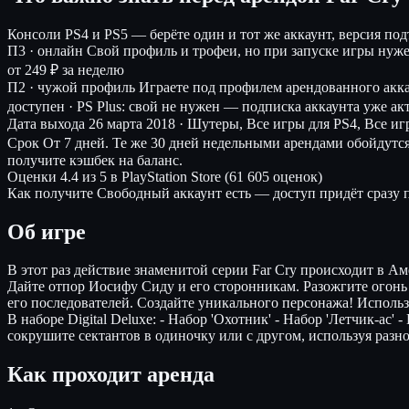
Консоли
PS4 и PS5 — берёте один и тот же аккаунт, версия по
П3 · онлайн
Свой профиль и трофеи, но при запуске игры нуж
от 249 ₽ за неделю
П2 · чужой профиль
Играете под профилем арендованного акк
доступен · PS Plus: свой не нужен — подписка аккаунта уже ак
Дата выхода
26 марта 2018 · Шутеры, Все игры для PS4, Все иг
Срок
От 7 дней. Те же 30 дней недельными арендами обойдутс
получите кэшбек на баланс.
Оценки
4.4 из 5 в PlayStation Store (61 605 оценок)
Как получите
Свободный аккаунт есть — доступ придёт сразу п
Об игре
В этот раз действие знаменитой серии Far Cry происходит в А
Дайте отпор Иосифу Сиду и его сторонникам. Разожгите огонь
его последователей. Создайте уникального персонажа! Используй
В наборе Digital Deluxe: - Набор 'Охотник' - Набор 'Летчик-ас
сокрушите сектантов в одиночку или с другом, используя разно
Как проходит аренда