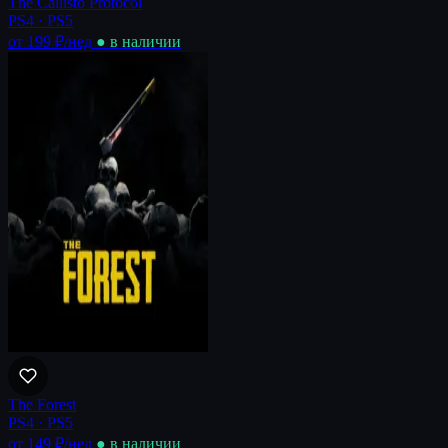
The Callisto Protocol
PS4 · PS5
от 199 ₽
/нед
● в наличии
The Forest
PS4 · PS5
от 149 ₽
/нед
● в наличии