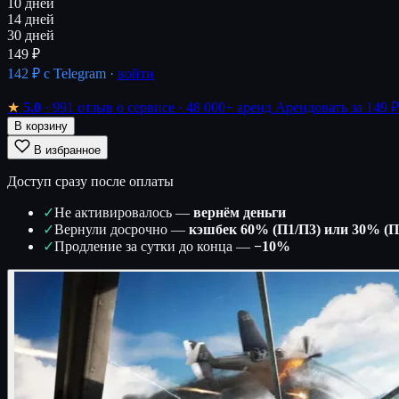
10 дней
14 дней
30 дней
149 ₽
142 ₽
с Telegram ·
войти
★
5.0
· 991 отзыв о сервисе
· 48 000+ аренд
Арендовать за 149 ₽
В корзину
В избранное
Доступ сразу после оплаты
✓
Не активировалось —
вернём деньги
✓
Вернули досрочно —
кэшбек 60% (П1/П3) или 30% (П
✓
Продление за сутки до конца —
−10%