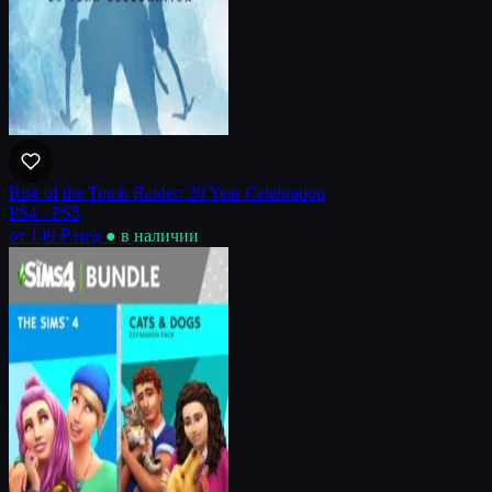
Rise of the Tomb Raider: 20 Year Celebration
PS4 · PS5
от 149 ₽
/нед
● в наличии