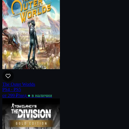
The Outer Worlds
PS4 · PS5
от 299 ₽
/нед
● в наличии