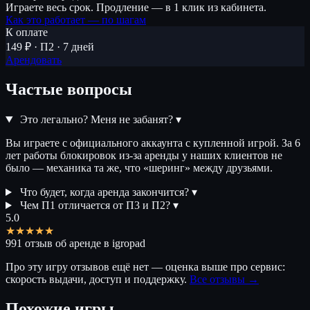
Играете весь срок. Продление — в 1 клик из кабинета.
Как это работает — по шагам
К оплате
149 ₽ · П2 · 7 дней
Арендовать
Частые вопросы
Это легально? Меня не забанят?
▾
Вы играете с официального аккаунта с купленной игрой. За 6
лет работы блокировок из-за аренды у наших клиентов не
было — механика та же, что «шеринг» между друзьями.
Что будет, когда аренда закончится?
▾
Чем П1 отличается от П3 и П2?
▾
5.0
★★★★★
991 отзыв об аренде в igropad
Про эту игру отзывов ещё нет — оценка выше про сервис:
скорость выдачи, доступ и поддержку.
Все отзывы →
Похожие игры