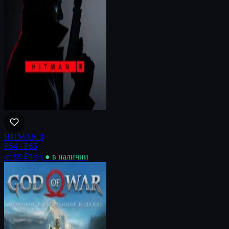
HITMAN 3
PS4 · PS5
от 99 ₽
/нед
● в наличии