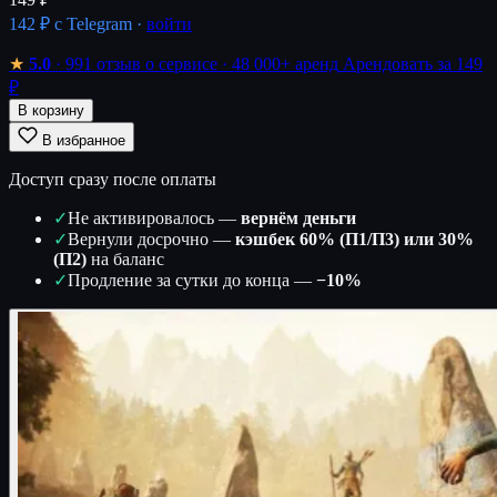
142 ₽
с Telegram ·
войти
★
5.0
· 991 отзыв о сервисе
· 48 000+ аренд
Арендовать за 149
₽
В корзину
В избранное
Доступ сразу после оплаты
✓
Не активировалось —
вернём деньги
✓
Вернули досрочно —
кэшбек 60% (П1/П3) или 30%
(П2)
на баланс
✓
Продление за сутки до конца —
−10%