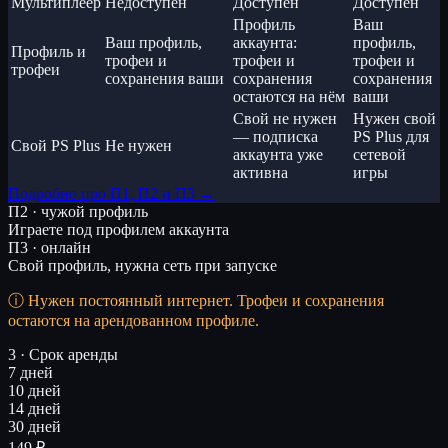
Мультиплеер
Недоступен
Доступен
Доступен
Профиль
Ваш
Ваш профиль,
аккаунта:
профиль,
Профиль и
трофеи и
трофеи и
трофеи и
трофеи
сохранения ваши
сохранения
сохранения
остаются на нём
ваши
Свой не нужен
Нужен свой
— подписка
PS Plus для
Свой PS Plus
Не нужен
аккаунта уже
сетевой
активна
игры
Подробно про П1, П2 и П3 →
П2 · чужой профиль
Играете под профилем аккаунта
П3 · онлайн
Свой профиль, нужна сеть при запуске
Нужен постоянный интернет. Трофеи и сохранения
остаются на арендованном профиле.
3 · Срок аренды
7 дней
10 дней
14 дней
30 дней
149 ₽