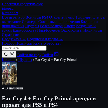
Перейти к содержимому
igro
pad
Каталог ▾
Все игры PS5
Все игры PS4
Открытый мир
Триллеры
Стелс и
выживание
Слэшеры
Сюжетные приключения
Боевики и
приключения
Шутеры
Ролевые игры
Спорт
Вождение и
гонки
Единоборства
Платформеры
Эксклюзивы
Инди игры
Стратегии
Предзаказы →
Подписки и карты →
Подбор
Подписки
Как это работает
Войти по коду
Войти
Каталог
›
Шутеры
›
Far Cry 4 + Far Cry Primal
● В наличии
Far Cry 4 + Far Cry Primal
аренда и
прокат для PS5 и PS4