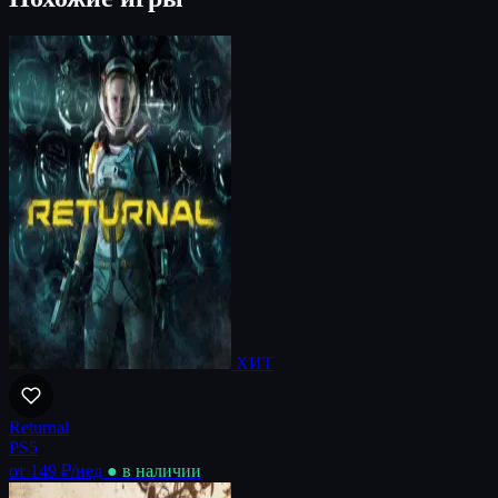
ХИТ
Returnal
PS5
от 149 ₽
/нед
● в наличии