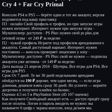
Cry 4 + Far Cry Primal
Консоли
PS4 и PS5 — берёте один и тот же аккаунт, версия
подтянется под вашу приставку
П3 · онлайн
Свой профиль и трофеи, но при запуске игры
нужен интернет.
Интернет: нужен при запуске игры ·
Мультиплеер: доступен · PS Plus: нужен свой ps plus для
сетевой игры ·
от 249 ₽ за неделю
П2 · чужой профиль
Играете под профилем арендованного
аккаунта. Самый доступный вариант.
Интернет: нужен
постоянно — консоль проверяет лицензию у sony ·
Мультиплеер: доступен · PS Plus: свой не нужен — подписка
аккаунта уже активна ·
от 149 ₽ за неделю
Дата выхода
21 апреля 2016 · Шутеры, Все игры для PS4, Все
игры для PS5
Срок
От 7 дней. Те же 30 дней недельными арендами
обойдутся на
190 ₽
дороже, чем один месяц, — если игра
длинная, дешевле взять сразу 30 дней. Не успеете — вернёте
досрочно и получите кэшбек на баланс.
Оценки
4.5 из 5 в PlayStation Store (45 107 оценок)
Как получите
Свободный аккаунт есть — доступ придёт сразу
после оплаты. Логин и пароль вводить не нужно: вы
называете 6 цифр с экрана консоли, вход делаем мы.