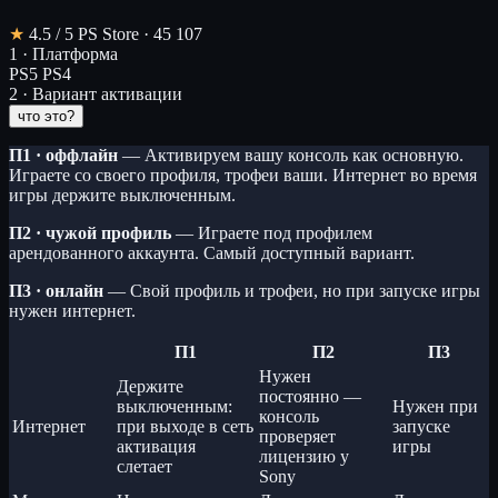
★
4.5
/ 5
PS Store · 45 107
1 · Платформа
PS5
PS4
2 · Вариант активации
что это?
П1 · оффлайн
— Активируем вашу консоль как основную.
Играете со своего профиля, трофеи ваши. Интернет во время
игры держите выключенным.
П2 · чужой профиль
— Играете под профилем
арендованного аккаунта. Самый доступный вариант.
П3 · онлайн
— Свой профиль и трофеи, но при запуске игры
нужен интернет.
П1
П2
П3
Нужен
Держите
постоянно —
выключенным:
Нужен при
консоль
Интернет
при выходе в сеть
запуске
проверяет
активация
игры
лицензию у
слетает
Sony