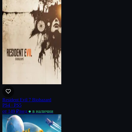
Resident Evil 7 Biohazard
PS4 · PS5
от 149 ₽
/нед
● в наличии