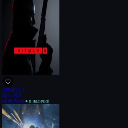
HITMAN 3
PS4 · PS5
от 99 ₽
/нед
● в наличии