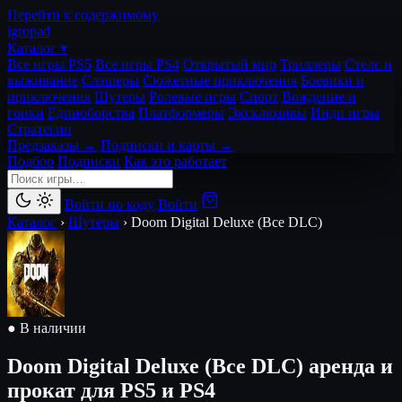
Перейти к содержимому
igro
pad
Каталог ▾
Все игры PS5
Все игры PS4
Открытый мир
Триллеры
Стелс и
выживание
Слэшеры
Сюжетные приключения
Боевики и
приключения
Шутеры
Ролевые игры
Спорт
Вождение и
гонки
Единоборства
Платформеры
Эксклюзивы
Инди игры
Стратегии
Предзаказы →
Подписки и карты →
Подбор
Подписки
Как это работает
Войти по коду
Войти
Каталог
›
Шутеры
›
Doom Digital Deluxe (Все DLC)
● В наличии
Doom Digital Deluxe (Все DLC)
аренда и
прокат для PS5 и PS4