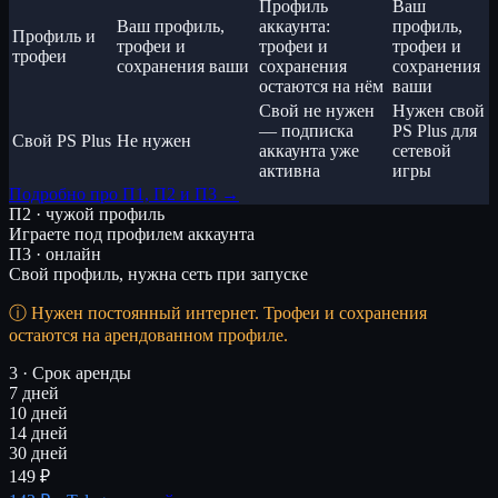
Профиль
Ваш
Ваш профиль,
аккаунта:
профиль,
Профиль и
трофеи и
трофеи и
трофеи и
трофеи
сохранения ваши
сохранения
сохранения
остаются на нём
ваши
Свой не нужен
Нужен свой
— подписка
PS Plus для
Свой PS Plus
Не нужен
аккаунта уже
сетевой
активна
игры
Подробно про П1, П2 и П3 →
П2 · чужой профиль
Играете под профилем аккаунта
П3 · онлайн
Свой профиль, нужна сеть при запуске
Нужен постоянный интернет. Трофеи и сохранения
остаются на арендованном профиле.
3 · Срок аренды
7 дней
10 дней
14 дней
30 дней
149 ₽