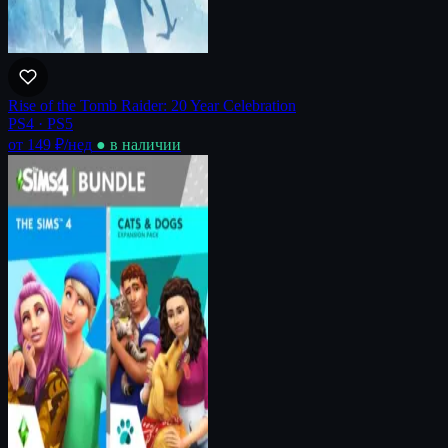
Rise of the Tomb Raider: 20 Year Celebration
PS4 · PS5
от 149 ₽
/нед
● в наличии