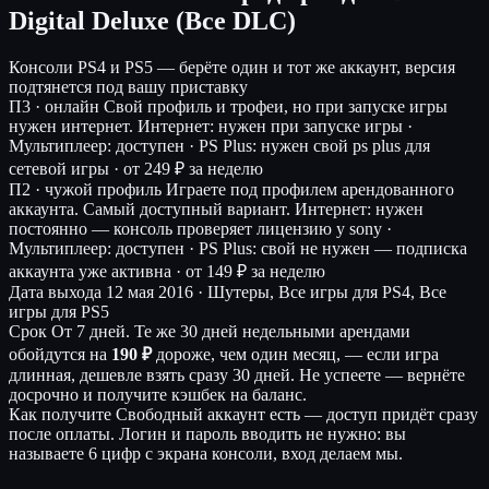
Digital Deluxe (Все DLC)
Консоли
PS4 и PS5 — берёте один и тот же аккаунт, версия
подтянется под вашу приставку
П3 · онлайн
Свой профиль и трофеи, но при запуске игры
нужен интернет.
Интернет: нужен при запуске игры ·
Мультиплеер: доступен · PS Plus: нужен свой ps plus для
сетевой игры ·
от 249 ₽ за неделю
П2 · чужой профиль
Играете под профилем арендованного
аккаунта. Самый доступный вариант.
Интернет: нужен
постоянно — консоль проверяет лицензию у sony ·
Мультиплеер: доступен · PS Plus: свой не нужен — подписка
аккаунта уже активна ·
от 149 ₽ за неделю
Дата выхода
12 мая 2016 · Шутеры, Все игры для PS4, Все
игры для PS5
Срок
От 7 дней. Те же 30 дней недельными арендами
обойдутся на
190 ₽
дороже, чем один месяц, — если игра
длинная, дешевле взять сразу 30 дней. Не успеете — вернёте
досрочно и получите кэшбек на баланс.
Как получите
Свободный аккаунт есть — доступ придёт сразу
после оплаты. Логин и пароль вводить не нужно: вы
называете 6 цифр с экрана консоли, вход делаем мы.