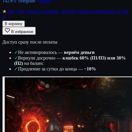
142 ₽
с Telegram ·
войти
★
5.0
· 991 отзыв о сервисе
· 48 000+ аренд
Арендовать за 149
₽
В корзину
В избранное
Доступ сразу после оплаты
✓
Не активировалось —
вернём деньги
✓
Вернули досрочно —
кэшбек 60% (П1/П3) или 30%
(П2)
на баланс
✓
Продление за сутки до конца —
−10%