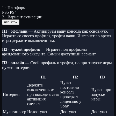
1 · Платформа
PS5
PS4
2 · Вариант активации
что это?
П1 · оффлайн
— Активируем вашу консоль как основную.
Играете со своего профиля, трофеи ваши. Интернет во время
игры держите выключенным.
П2 · чужой профиль
— Играете под профилем
арендованного аккаунта. Самый доступный вариант.
П3 · онлайн
— Свой профиль и трофеи, но при запуске игры
нужен интернет.
П1
П2
П3
Нужен
Держите
постоянно —
выключенным:
Нужен при
консоль
Интернет
при выходе в сеть
запуске
проверяет
активация
игры
лицензию у
слетает
Sony
Мультиплеер
Недоступен
Доступен
Доступен