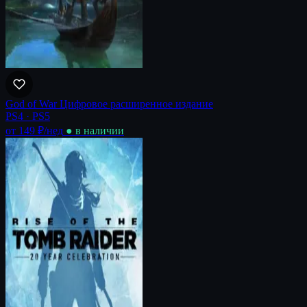
God of War Цифровое расширенное издание
PS4 · PS5
от 149 ₽
/нед
● в наличии