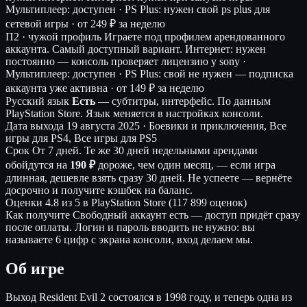
Мультиплеер: доступен · PS Plus: нужен свой ps plus для
сетевой игры ·
от 249 ₽ за неделю
П2 · чужой профиль
Играете под профилем арендованного
аккаунта. Самый доступный вариант.
Интернет: нужен
постоянно — консоль проверяет лицензию у sony ·
Мультиплеер: доступен · PS Plus: свой не нужен — подписка
аккаунта уже активна ·
от 149 ₽ за неделю
Русский язык
Есть
— субтитры, интерфейс.
По данным
PlayStation Store. Язык меняется в настройках консоли.
Дата выхода
19 августа 2025 · Боевики и приключения, Все
игры для PS4, Все игры для PS5
Срок
От 7 дней. Те же 30 дней недельными арендами
обойдутся на
190 ₽
дороже, чем один месяц, — если игра
длинная, дешевле взять сразу 30 дней. Не успеете — вернёте
досрочно и получите кэшбек на баланс.
Оценки
4.8 из 5 в PlayStation Store (117 899 оценок)
Как получите
Свободный аккаунт есть — доступ придёт сразу
после оплаты. Логин и пароль вводить не нужно: вы
называете 6 цифр с экрана консоли, вход делаем мы.
Об игре
Выход Resident Evil 2 состоялся в 1998 году, и теперь одна из