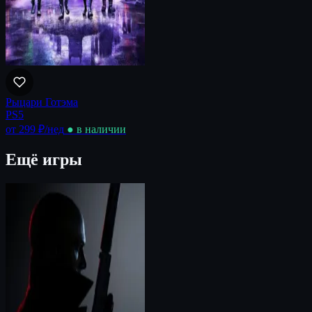
Рыцари Готэма
PS5
от 299 ₽
/нед
● в наличии
Ещё игры