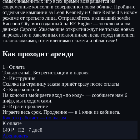
самых знаменитых игр всех времен возвращается на
современные консоли в совершенно новом облике. Пройдите
отдельные кампании за Leon Kennedy и Claire Redfield в новом
режиме от третьего лица. Отправляйтесь в кишащий зомби
Raccoon City, воссозданный на RE Engine — эксклюзивном
движке Capcom. Ужасающие открытия ждут не только новых
игроков, но и закаленных поклонников, ведь город наполнен
головоломками, ответвлениями сюжета и областями!
Как проходит аренда
1 · Оплата
Только e-mail. Без регистрации и пароля.
2 · Инструкция
Ссылка на страницу заказа придёт сразу после оплаты.
3 · Код с консоли
На консоли выбираете вход «по коду» — сообщаете нам 6
цифр, мы входим сами.
4 · Игра и продление
Играете весь срок. Продление — в 1 клик из кабинета.
Как это работает — по шагам
К оплате
149 ₽ · П2 · 7 дней
Арендовать