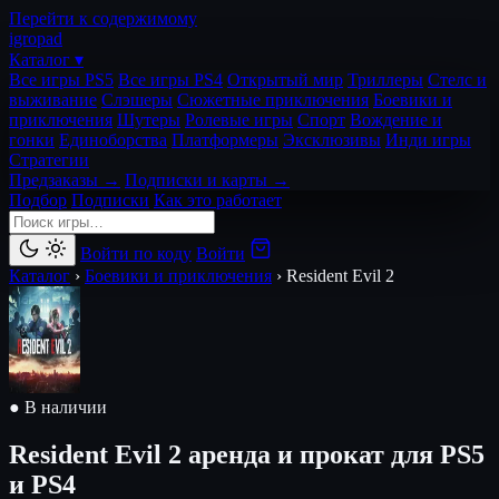
Перейти к содержимому
igro
pad
Каталог ▾
Все игры PS5
Все игры PS4
Открытый мир
Триллеры
Стелс и
выживание
Слэшеры
Сюжетные приключения
Боевики и
приключения
Шутеры
Ролевые игры
Спорт
Вождение и
гонки
Единоборства
Платформеры
Эксклюзивы
Инди игры
Стратегии
Предзаказы →
Подписки и карты →
Подбор
Подписки
Как это работает
Войти по коду
Войти
Каталог
›
Боевики и приключения
›
Resident Evil 2
● В наличии
Resident Evil 2
аренда и прокат для PS5
и PS4