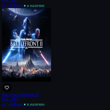
PS4 · PS5
от 149 ₽
/нед
● в наличии
Star Wars: Battlefront II
PS4 · PS5
от 149 ₽
/нед
● в наличии