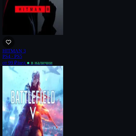
HITMAN 3
PS4 · PS5
от 99 ₽
/нед
● в наличии