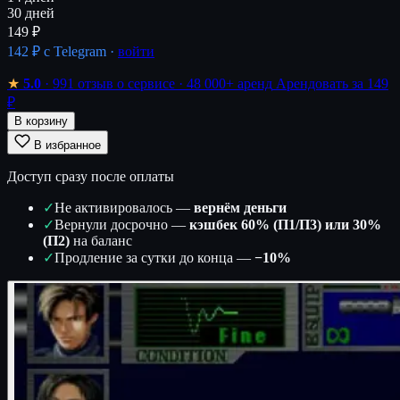
30 дней
149 ₽
142 ₽
с Telegram ·
войти
★
5.0
· 991 отзыв о сервисе
· 48 000+ аренд
Арендовать за 149
₽
В корзину
В избранное
Доступ сразу после оплаты
✓
Не активировалось —
вернём деньги
✓
Вернули досрочно —
кэшбек 60% (П1/П3) или 30%
(П2)
на баланс
✓
Продление за сутки до конца —
−10%