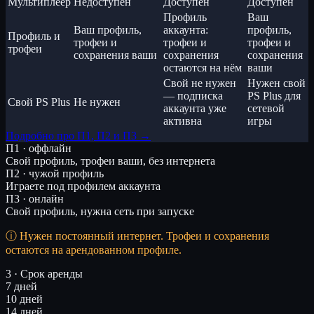
Мультиплеер
Недоступен
Доступен
Доступен
Профиль
Ваш
Ваш профиль,
аккаунта:
профиль,
Профиль и
трофеи и
трофеи и
трофеи и
трофеи
сохранения ваши
сохранения
сохранения
остаются на нём
ваши
Свой не нужен
Нужен свой
— подписка
PS Plus для
Свой PS Plus
Не нужен
аккаунта уже
сетевой
активна
игры
Подробно про П1, П2 и П3 →
П1 · оффлайн
Свой профиль, трофеи ваши, без интернета
П2 · чужой профиль
Играете под профилем аккаунта
П3 · онлайн
Свой профиль, нужна сеть при запуске
Нужен постоянный интернет. Трофеи и сохранения
остаются на арендованном профиле.
3 · Срок аренды
7 дней
10 дней
14 дней