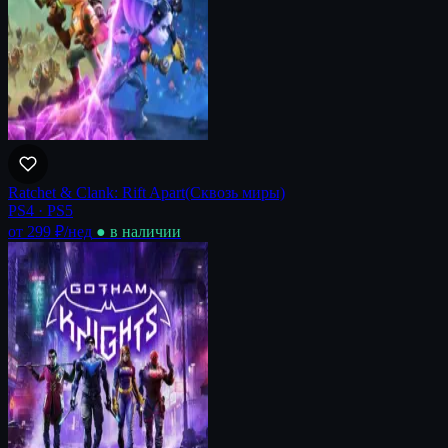
Ratchet & Clank: Rift Apart(Сквозь миры)
PS4 · PS5
от 299 ₽
/нед
● в наличии