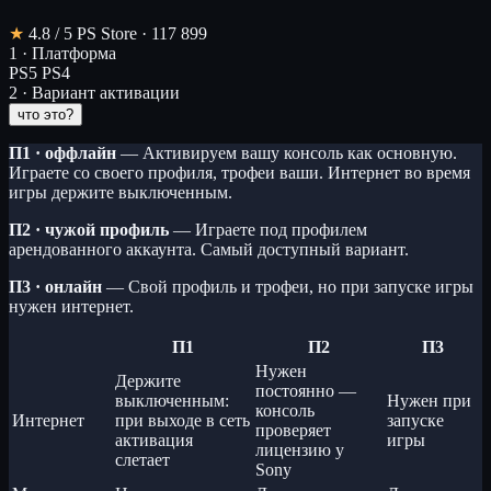
★
4.8
/ 5
PS Store · 117 899
1 · Платформа
PS5
PS4
2 · Вариант активации
что это?
П1 · оффлайн
— Активируем вашу консоль как основную.
Играете со своего профиля, трофеи ваши. Интернет во время
игры держите выключенным.
П2 · чужой профиль
— Играете под профилем
арендованного аккаунта. Самый доступный вариант.
П3 · онлайн
— Свой профиль и трофеи, но при запуске игры
нужен интернет.
П1
П2
П3
Нужен
Держите
постоянно —
выключенным:
Нужен при
консоль
Интернет
при выходе в сеть
запуске
проверяет
активация
игры
лицензию у
слетает
Sony