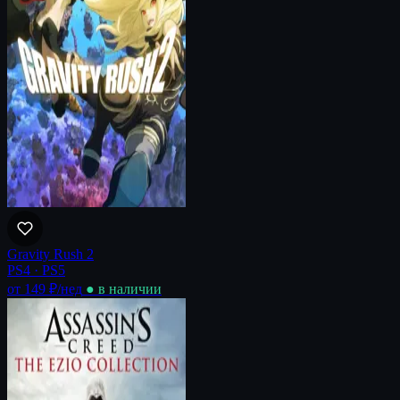
Gravity Rush 2
PS4 · PS5
от 149 ₽
/нед
● в наличии