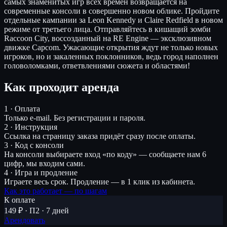
самых знаменитых игр всех времен возвращается на
современные консоли в совершенно новом облике. Пройдите
отдельные кампании за Leon Kennedy и Claire Redfield в новом
режиме от третьего лица. Отправляйтесь в кишащий зомби
Raccoon City, воссозданный на RE Engine — эксклюзивном
движке Capcom. Ужасающие открытия ждут не только новых
игроков, но и закаленных поклонников, ведь город наполнен
головоломками, ответвлениями сюжета и областями!
Как проходит аренда
1 · Оплата
Только e-mail. Без регистрации и пароля.
2 · Инструкция
Ссылка на страницу заказа придёт сразу после оплаты.
3 · Код с консоли
На консоли выбираете вход «по коду» — сообщаете нам 6
цифр, мы входим сами.
4 · Игра и продление
Играете весь срок. Продление — в 1 клик из кабинета.
Как это работает — по шагам
К оплате
149 ₽ · П2 · 7 дней
Арендовать