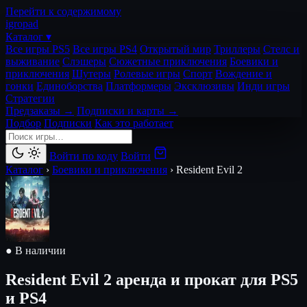
Перейти к содержимому
igro
pad
Каталог ▾
Все игры PS5
Все игры PS4
Открытый мир
Триллеры
Стелс и
выживание
Слэшеры
Сюжетные приключения
Боевики и
приключения
Шутеры
Ролевые игры
Спорт
Вождение и
гонки
Единоборства
Платформеры
Эксклюзивы
Инди игры
Стратегии
Предзаказы →
Подписки и карты →
Подбор
Подписки
Как это работает
Войти по коду
Войти
Каталог
›
Боевики и приключения
›
Resident Evil 2
● В наличии
Resident Evil 2
аренда и прокат для PS5
и PS4