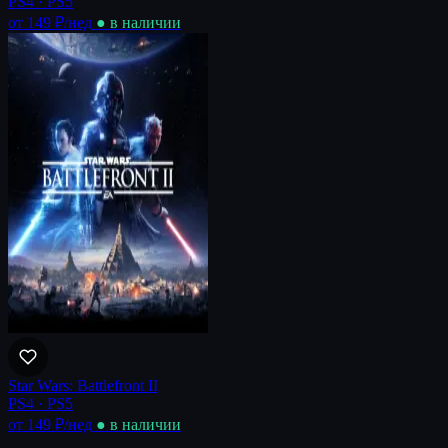
PS4 · PS5
от 149 ₽
/нед
● в наличии
Star Wars: Battlefront II
PS4 · PS5
от 149 ₽
/нед
● в наличии