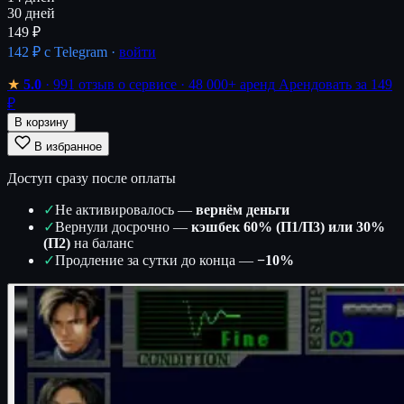
30 дней
149 ₽
142 ₽
с Telegram ·
войти
★
5.0
· 991 отзыв о сервисе
· 48 000+ аренд
Арендовать за 149
₽
В корзину
В избранное
Доступ сразу после оплаты
✓
Не активировалось —
вернём деньги
✓
Вернули досрочно —
кэшбек 60% (П1/П3) или 30%
(П2)
на баланс
✓
Продление за сутки до конца —
−10%