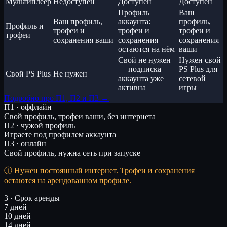
Мультиплеер
Недоступен
Доступен
Доступен
Профиль
Ваш
Ваш профиль,
аккаунта:
профиль,
Профиль и
трофеи и
трофеи и
трофеи и
трофеи
сохранения ваши
сохранения
сохранения
остаются на нём
ваши
Свой не нужен
Нужен свой
— подписка
PS Plus для
Свой PS Plus
Не нужен
аккаунта уже
сетевой
активна
игры
Подробно про П1, П2 и П3 →
П1 · оффлайн
Свой профиль, трофеи ваши, без интернета
П2 · чужой профиль
Играете под профилем аккаунта
П3 · онлайн
Свой профиль, нужна сеть при запуске
Нужен постоянный интернет. Трофеи и сохранения
остаются на арендованном профиле.
3 · Срок аренды
7 дней
10 дней
14 дней