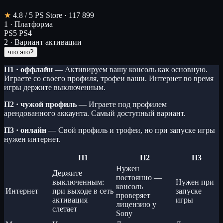
★
4.8
/ 5
PS Store · 117 899
1 · Платформа
PS5
PS4
2 · Вариант активации
что это?
П1 · оффлайн
— Активируем вашу консоль как основную.
Играете со своего профиля, трофеи ваши. Интернет во время
игры держите выключенным.
П2 · чужой профиль
— Играете под профилем
арендованного аккаунта. Самый доступный вариант.
П3 · онлайн
— Свой профиль и трофеи, но при запуске игры
нужен интернет.
П1
П2
П3
Нужен
Держите
постоянно —
выключенным:
Нужен при
консоль
Интернет
при выходе в сеть
запуске
проверяет
активация
игры
лицензию у
слетает
Sony