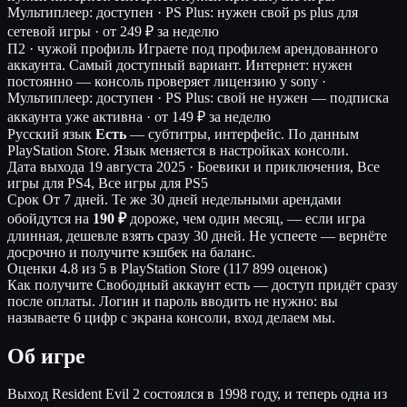
Мультиплеер: доступен · PS Plus: нужен свой ps plus для
сетевой игры ·
от 249 ₽ за неделю
П2 · чужой профиль
Играете под профилем арендованного
аккаунта. Самый доступный вариант.
Интернет: нужен
постоянно — консоль проверяет лицензию у sony ·
Мультиплеер: доступен · PS Plus: свой не нужен — подписка
аккаунта уже активна ·
от 149 ₽ за неделю
Русский язык
Есть
— субтитры, интерфейс.
По данным
PlayStation Store. Язык меняется в настройках консоли.
Дата выхода
19 августа 2025 · Боевики и приключения, Все
игры для PS4, Все игры для PS5
Срок
От 7 дней. Те же 30 дней недельными арендами
обойдутся на
190 ₽
дороже, чем один месяц, — если игра
длинная, дешевле взять сразу 30 дней. Не успеете — вернёте
досрочно и получите кэшбек на баланс.
Оценки
4.8 из 5 в PlayStation Store (117 899 оценок)
Как получите
Свободный аккаунт есть — доступ придёт сразу
после оплаты. Логин и пароль вводить не нужно: вы
называете 6 цифр с экрана консоли, вход делаем мы.
Об игре
Выход Resident Evil 2 состоялся в 1998 году, и теперь одна из