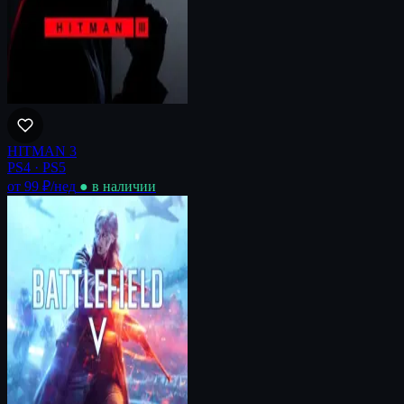
HITMAN 3
PS4 · PS5
от 99 ₽
/нед
● в наличии