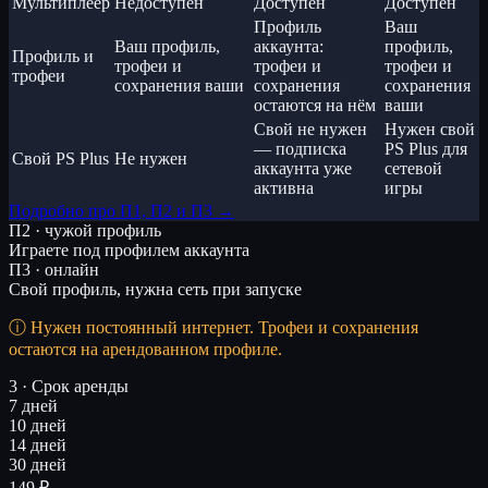
Мультиплеер
Недоступен
Доступен
Доступен
Профиль
Ваш
Ваш профиль,
аккаунта:
профиль,
Профиль и
трофеи и
трофеи и
трофеи и
трофеи
сохранения ваши
сохранения
сохранения
остаются на нём
ваши
Свой не нужен
Нужен свой
— подписка
PS Plus для
Свой PS Plus
Не нужен
аккаунта уже
сетевой
активна
игры
Подробно про П1, П2 и П3 →
П2 · чужой профиль
Играете под профилем аккаунта
П3 · онлайн
Свой профиль, нужна сеть при запуске
Нужен постоянный интернет. Трофеи и сохранения
остаются на арендованном профиле.
3 · Срок аренды
7 дней
10 дней
14 дней
30 дней
149 ₽