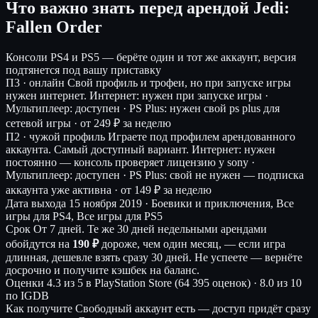
Что важно знать перед арендой Jedi:
Fallen Order
Консоли
PS4 и PS5 — берёте один и тот же аккаунт, версия
подтянется под вашу приставку
П3 · онлайн
Свой профиль и трофеи, но при запуске игры
нужен интернет.
Интернет: нужен при запуске игры ·
Мультиплеер: доступен · PS Plus: нужен свой ps plus для
сетевой игры ·
от 249 ₽ за неделю
П2 · чужой профиль
Играете под профилем арендованного
аккаунта. Самый доступный вариант.
Интернет: нужен
постоянно — консоль проверяет лицензию у sony ·
Мультиплеер: доступен · PS Plus: свой не нужен — подписка
аккаунта уже активна ·
от 149 ₽ за неделю
Дата выхода
15 ноября 2019 · Боевики и приключения, Все
игры для PS4, Все игры для PS5
Срок
От 7 дней. Те же 30 дней недельными арендами
обойдутся на
190 ₽
дороже, чем один месяц, — если игра
длинная, дешевле взять сразу 30 дней. Не успеете — вернёте
досрочно и получите кэшбек на баланс.
Оценки
4.3 из 5 в PlayStation Store (64 395 оценок)
·
8.0 из 10
по IGDB
Как получите
Свободный аккаунт есть — доступ придёт сразу