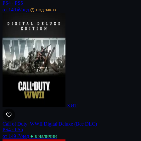
PS4 · PS5
от 149 ₽
/нед
◷ под заказ
ХИТ
Call of Duty: WWII Digital Deluxe (Все DLC)
PS4 · PS5
от 149 ₽
/нед
● в наличии