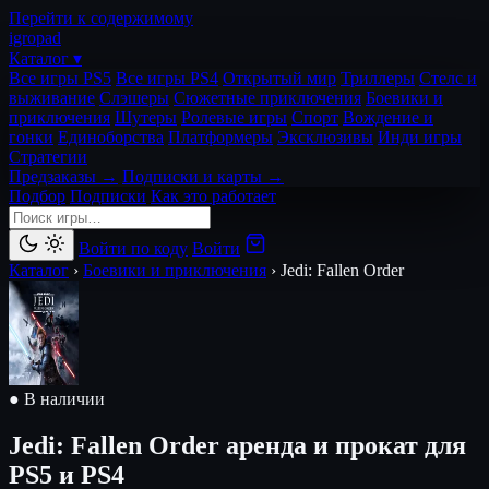
Перейти к содержимому
igro
pad
Каталог ▾
Все игры PS5
Все игры PS4
Открытый мир
Триллеры
Стелс и
выживание
Слэшеры
Сюжетные приключения
Боевики и
приключения
Шутеры
Ролевые игры
Спорт
Вождение и
гонки
Единоборства
Платформеры
Эксклюзивы
Инди игры
Стратегии
Предзаказы →
Подписки и карты →
Подбор
Подписки
Как это работает
Войти по коду
Войти
Каталог
›
Боевики и приключения
›
Jedi: Fallen Order
● В наличии
Jedi: Fallen Order
аренда и прокат для
PS5 и PS4