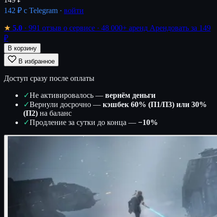
142 ₽
с Telegram ·
войти
★
5.0
· 991 отзыв о сервисе
· 48 000+ аренд
Арендовать за 149
₽
В корзину
В избранное
Доступ сразу после оплаты
✓
Не активировалось —
вернём деньги
✓
Вернули досрочно —
кэшбек 60% (П1/П3) или 30%
(П2)
на баланс
✓
Продление за сутки до конца —
−10%