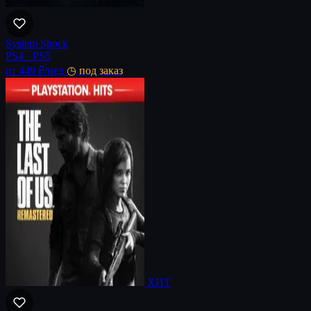
System Shock
PS4 · PS5
от 449 ₽
/нед
◷ под заказ
ХИТ