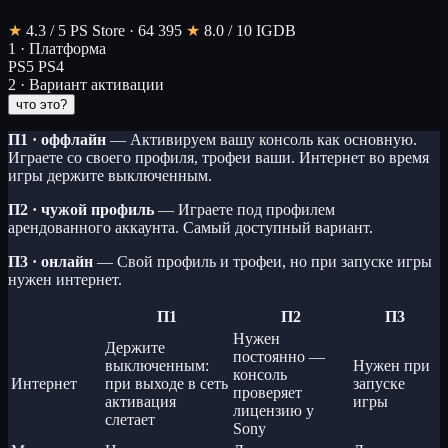
★
4.3
/ 5
PS Store · 64 395
★
8.0
/ 10
IGDB
1 · Платформа
PS5
PS4
2 · Вариант активации
что это?
П1 · оффлайн
— Активируем вашу консоль как основную.
Играете со своего профиля, трофеи ваши. Интернет во время
игры держите выключенным.
П2 · чужой профиль
— Играете под профилем
арендованного аккаунта. Самый доступный вариант.
П3 · онлайн
— Свой профиль и трофеи, но при запуске игры
нужен интернет.
П1
П2
П3
Нужен
Держите
постоянно —
выключенным:
Нужен при
консоль
Интернет
при выходе в сеть
запуске
проверяет
активация
игры
лицензию у
слетает
Sony