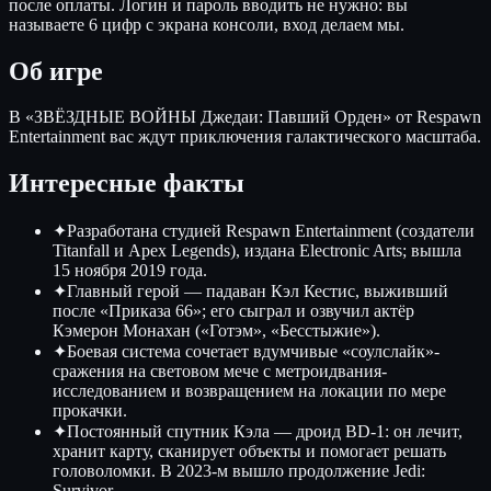
после оплаты. Логин и пароль вводить не нужно: вы
называете 6 цифр с экрана консоли, вход делаем мы.
Об игре
В «ЗВЁЗДНЫЕ ВОЙНЫ Джедаи: Павший Орден» от Respawn
Entertainment вас ждут приключения галактического масштаба.
Интересные факты
✦
Разработана студией Respawn Entertainment (создатели
Titanfall и Apex Legends), издана Electronic Arts; вышла
15 ноября 2019 года.
✦
Главный герой — падаван Кэл Кестис, выживший
после «Приказа 66»; его сыграл и озвучил актёр
Кэмерон Монахан («Готэм», «Бесстыжие»).
✦
Боевая система сочетает вдумчивые «соулслайк»-
сражения на световом мече с метроидвания-
исследованием и возвращением на локации по мере
прокачки.
✦
Постоянный спутник Кэла — дроид BD-1: он лечит,
хранит карту, сканирует объекты и помогает решать
головоломки. В 2023-м вышло продолжение Jedi:
Survivor.