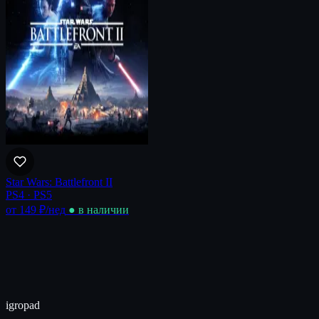
Star Wars: Battlefront II
PS4 · PS5
от 149 ₽
/нед
● в наличии
igro
pad