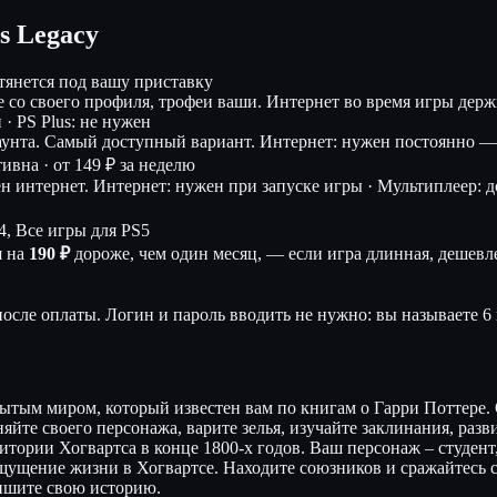
s Legacy
дтянется под вашу приставку
е со своего профиля, трофеи ваши. Интернет во время игры де
 · PS Plus: не нужен
аунта. Самый доступный вариант.
Интернет: нужен постоянно — 
тивна ·
от 149 ₽ за неделю
ен интернет.
Интернет: нужен при запуске игры · Мультиплеер: дос
4, Все игры для PS5
я на
190 ₽
дороже, чем один месяц, — если игра длинная, дешевле
осле оплаты. Логин и пароль вводить не нужно: вы называете 6 
рытым миром, который известен вам по книгам о Гарри Поттере.
яйте своего персонажа, варите зелья, изучайте заклинания, раз
итории Хогвартса в конце 1800-х годов. Ваш персонаж – студен
щущение жизни в Хогвартсе. Находите союзников и сражайтесь 
пишите свою историю.