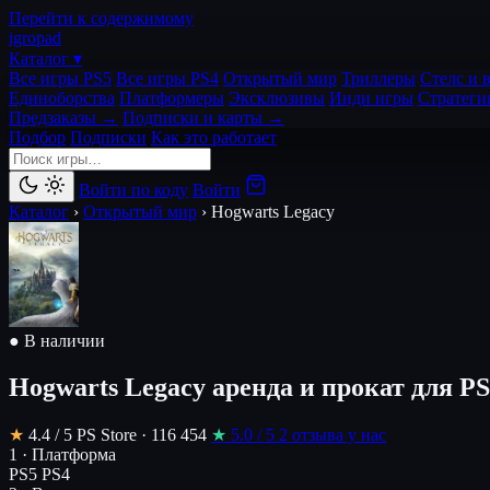
Перейти к содержимому
igro
pad
Каталог ▾
Все игры PS5
Все игры PS4
Открытый мир
Триллеры
Стелс и 
Единоборства
Платформеры
Эксклюзивы
Инди игры
Стратеги
Предзаказы →
Подписки и карты →
Подбор
Подписки
Как это работает
Войти по коду
Войти
Каталог
›
Открытый мир
›
Hogwarts Legacy
● В наличии
Hogwarts Legacy
аренда и прокат для PS
★
4.4
/ 5
PS Store · 116 454
★
5.0
/ 5
2 отзыва у нас
1 · Платформа
PS5
PS4