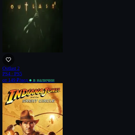
Outlast 2
PS4 · PS5
от 149 ₽
/нед
● в наличии