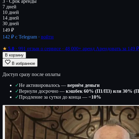
3 · Срок аренды
7 дней
10 дней
14 дней
30 дней
149 ₽
142 ₽
с Telegram ·
войти
★
5.0
· 991 отзыв о сервисе
· 48 000+ аренд
Арендовать за 149 ₽
В корзину
В избранное
Доступ сразу после оплаты
✓
Не активировалось —
вернём деньги
✓
Вернули досрочно —
кэшбек 60% (П1/П3) или 30% (П
✓
Продление за сутки до конца —
−10%