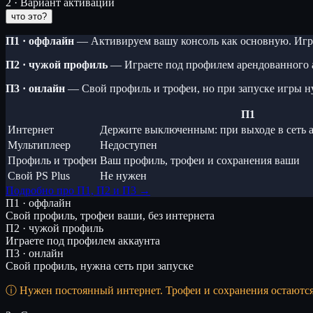
2 · Вариант активации
что это?
П1 · оффлайн
— Активируем вашу консоль как основную. Игра
П2 · чужой профиль
— Играете под профилем арендованного 
П3 · онлайн
— Свой профиль и трофеи, но при запуске игры н
П1
Интернет
Держите выключенным: при выходе в сеть а
Мультиплеер
Недоступен
Профиль и трофеи
Ваш профиль, трофеи и сохранения ваши
Свой PS Plus
Не нужен
Подробно про П1, П2 и П3 →
П1 · оффлайн
Свой профиль, трофеи ваши, без интернета
П2 · чужой профиль
Играете под профилем аккаунта
П3 · онлайн
Свой профиль, нужна сеть при запуске
Нужен постоянный интернет. Трофеи и сохранения остаютс