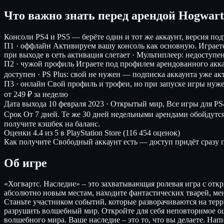
Что важно знать перед арендой Hogwart
Консоли
PS4 и PS5 — берёте один и тот же аккаунт, версия по
П1 · оффлайн
Активируем вашу консоль как основную. Играет
при выходе в сеть активация слетает · Мультиплеер: недоступен
П2 · чужой профиль
Играете под профилем арендованного акк
доступен · PS Plus: свой не нужен — подписка аккаунта уже ак
П3 · онлайн
Свой профиль и трофеи, но при запуске игры нуж
от 249 ₽ за неделю
Дата выхода
10 февраля 2023 · Открытый мир, Все игры для PS
Срок
От 7 дней. Те же 30 дней недельными арендами обойдутс
получите кэшбек на баланс.
Оценки
4.4 из 5 в PlayStation Store (116 454 оценок)
Как получите
Свободный аккаунт есть — доступ придёт сразу п
Об игре
«Хогвартс. Наследие» – это захватывающая ролевая игра с отк
абсолютно новым местам, находите фантастических тварей, мен
Станьте участником событий, которые разворачиваются на терр
разрушить волшебный мир. Откройте для себя неповторимое о
волшебного мира. Ваше наследие – это то, что вы делаете. На