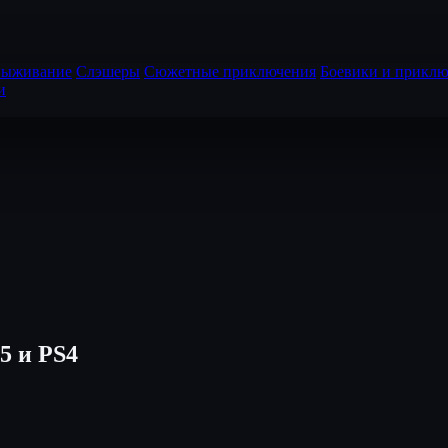
выживание
Слэшеры
Сюжетные приключения
Боевики и приклю
и
5 и PS4