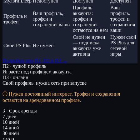
Мультиплеер
Недоступен
Доступен
Доступен
Профиль
Ваш
Ваш профиль,
аккаунта:
профиль,
Профиль и
трофеи и
трофеи и
трофеи и
трофеи
сохранения ваши
сохранения
сохранения
остаются на нём
ваши
Свой не нужен
Нужен свой
— подписка
PS Plus для
Свой PS Plus
Не нужен
аккаунта уже
сетевой
активна
игры
Подробно про П1, П2 и П3 →
П2 · чужой профиль
Играете под профилем аккаунта
П3 · онлайн
Свой профиль, нужна сеть при запуске
Нужен постоянный интернет. Трофеи и сохранения
остаются на арендованном профиле.
3 · Срок аренды
7 дней
10 дней
14 дней
30 дней
149 ₽