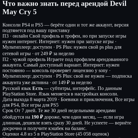
Что важно знать перед арендой Devil
May Cry 5
Консоли
PS4 и PS5 — берёте один и тот же аккаунт, версия
подтянется под вашу приставку
П3 · онлайн
Свой профиль и трофеи, но при запуске игры
нужен интернет.
Интернет: нужен при запуске игры ·
Мультиплеер: доступен · PS Plus: нужен свой ps plus для
сетевой игры ·
от 249 ₽ за неделю
П2 · чужой профиль
Играете под профилем арендованного
аккаунта. Самый доступный вариант.
Интернет: нужен
постоянно — консоль проверяет лицензию у sony ·
Мультиплеер: доступен · PS Plus: свой не нужен — подписка
аккаунта уже активна ·
от 149 ₽ за неделю
Русский язык
Есть
— субтитры, интерфейс.
По данным
PlayStation Store. Язык меняется в настройках консоли.
Дата выхода
8 марта 2019 · Боевики и приключения, Все игры
для PS4, Все игры для PS5
Срок
От 7 дней. Те же 30 дней недельными арендами
обойдутся на
190 ₽
дороже, чем один месяц, — если игра
длинная, дешевле взять сразу 30 дней. Не успеете — вернёте
досрочно и получите кэшбек на баланс.
Оценки
4.8 из 5 в PlayStation Store (45 058 оценок)