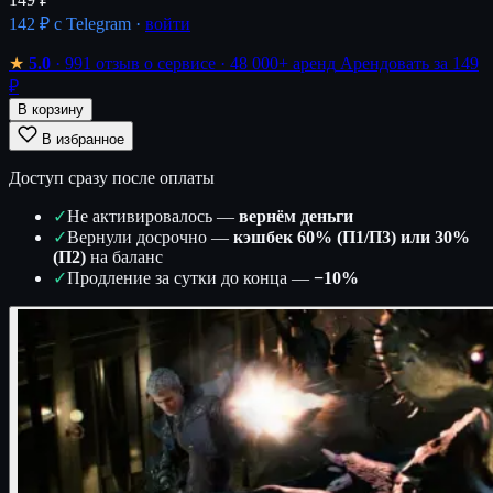
142 ₽
с Telegram ·
войти
★
5.0
· 991 отзыв о сервисе
· 48 000+ аренд
Арендовать за 149
₽
В корзину
В избранное
Доступ сразу после оплаты
✓
Не активировалось —
вернём деньги
✓
Вернули досрочно —
кэшбек 60% (П1/П3) или 30%
(П2)
на баланс
✓
Продление за сутки до конца —
−10%