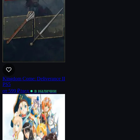
Kingdom Come: Deliverance II
PS5
от 599 ₽
/нед
● в наличии