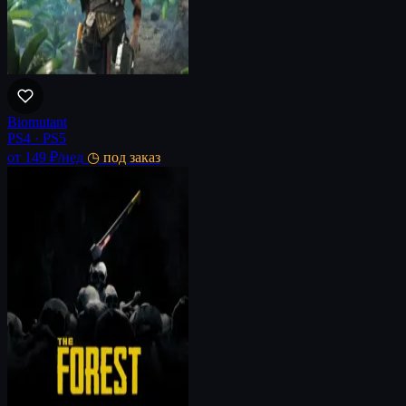
Biomutant
PS4 · PS5
от 149 ₽
/нед
◷ под заказ