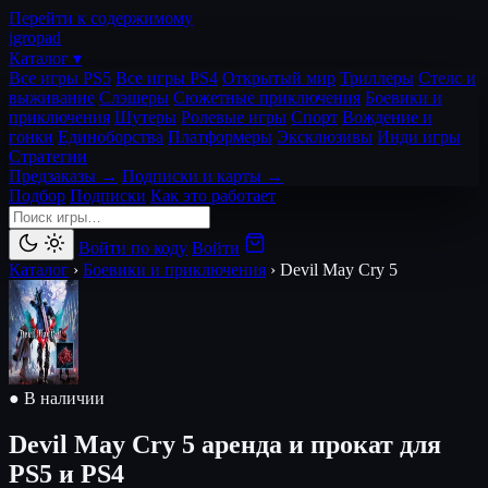
Перейти к содержимому
igro
pad
Каталог ▾
Все игры PS5
Все игры PS4
Открытый мир
Триллеры
Стелс и
выживание
Слэшеры
Сюжетные приключения
Боевики и
приключения
Шутеры
Ролевые игры
Спорт
Вождение и
гонки
Единоборства
Платформеры
Эксклюзивы
Инди игры
Стратегии
Предзаказы →
Подписки и карты →
Подбор
Подписки
Как это работает
Войти по коду
Войти
Каталог
›
Боевики и приключения
›
Devil May Cry 5
● В наличии
Devil May Cry 5
аренда и прокат для
PS5 и PS4