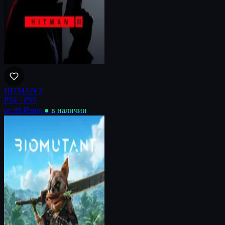
HITMAN 3
PS4 · PS5
от 99 ₽
/нед
● в наличии