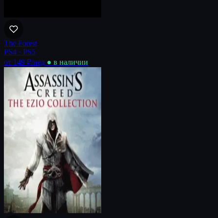
The Forest
PS4 · PS5
от 149 ₽
/нед
● в наличии