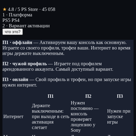
★
4.8
/ 5
PS Store · 45 058
1 · Платформа
PS5
PS4
2 · Вариант активации
что это?
П1 · оффлайн
— Активируем вашу консоль как основную.
Играете со своего профиля, трофеи ваши. Интернет во время
игры держите выключенным.
П2 · чужой профиль
— Играете под профилем
арендованного аккаунта. Самый доступный вариант.
П3 · онлайн
— Свой профиль и трофеи, но при запуске игры
нужен интернет.
П1
П2
П3
Нужен
Держите
постоянно —
выключенным:
Нужен при
консоль
Интернет
при выходе в сеть
запуске
проверяет
активация
игры
лицензию у
слетает
Sony