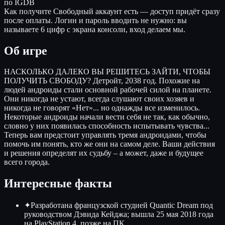
по IGDB
Как получите
Свободный аккаунт есть — доступ придёт сразу
после оплаты. Логин и пароль вводить не нужно: вы
называете 6 цифр с экрана консоли, вход делаем мы.
Об игре
НАСКОЛЬКО ДАЛЕКО ВЫ РЕШИТЕСЬ ЗАЙТИ, ЧТОБЫ
ПОЛУЧИТЬ СВОБОДУ? Детройт, 2038 год. Похожие на
людей андроиды стали основной рабочей силой на планете.
Они никогда не устают, всегда слушают своих хозяев и
никогда не говорят «Нет»... но однажды все изменилось.
Некоторые андроиды начали вести себя не так, как обычно,
словно у них появилась способность испытывать чувства...
Теперь вам предстоит управлять тремя андроидами, чтобы
помочь им понять, кто же они на самом деле. Ваши действия
и решения определят их судьбу – а может, даже и будущее
всего города.
Интересные факты
✦
Разработана французской студией Quantic Dream под
руководством Дэвида Кейджа; вышла 25 мая 2018 года
на PlayStation 4, позже на ПК.