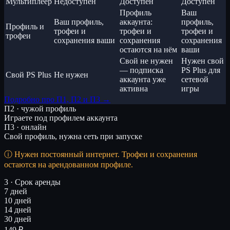
Мультиплеер
Недоступен
Доступен
Доступен
Профиль
Ваш
Ваш профиль,
аккаунта:
профиль,
Профиль и
трофеи и
трофеи и
трофеи и
трофеи
сохранения ваши
сохранения
сохранения
остаются на нём
ваши
Свой не нужен
Нужен свой
— подписка
PS Plus для
Свой PS Plus
Не нужен
аккаунта уже
сетевой
активна
игры
Подробно про П1, П2 и П3 →
П2 · чужой профиль
Играете под профилем аккаунта
П3 · онлайн
Свой профиль, нужна сеть при запуске
Нужен постоянный интернет. Трофеи и сохранения
остаются на арендованном профиле.
3 · Срок аренды
7 дней
10 дней
14 дней
30 дней
149 ₽