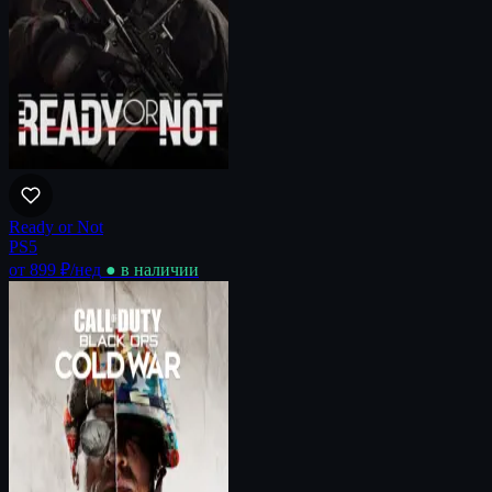
Ready or Not
PS5
от 899 ₽
/нед
● в наличии