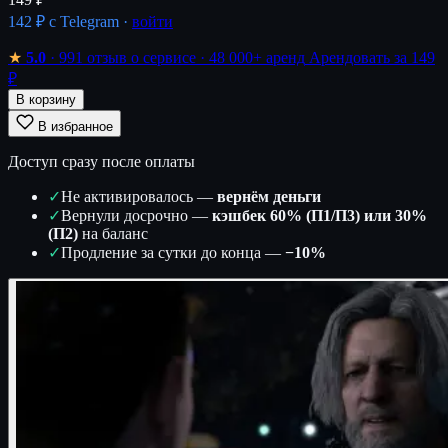
142 ₽
с Telegram ·
войти
★
5.0
· 991 отзыв о сервисе
· 48 000+ аренд
Арендовать за 149
₽
В корзину
В избранное
Доступ сразу после оплаты
✓
Не активировалось —
вернём деньги
✓
Вернули досрочно —
кэшбек 60% (П1/П3) или 30%
(П2)
на баланс
✓
Продление за сутки до конца —
−10%