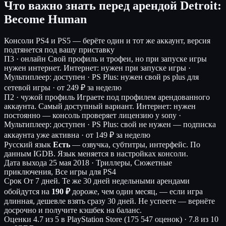
Что важно знать перед арендой Detroit:
Become Human
Консоли
PS4 и PS5 — берёте один и тот же аккаунт, версия
подтянется под вашу приставку
П3 · онлайн
Свой профиль и трофеи, но при запуске игры
нужен интернет.
Интернет: нужен при запуске игры ·
Мультиплеер: доступен · PS Plus: нужен свой ps plus для
сетевой игры ·
от 249 ₽ за неделю
П2 · чужой профиль
Играете под профилем арендованного
аккаунта. Самый доступный вариант.
Интернет: нужен
постоянно — консоль проверяет лицензию у sony ·
Мультиплеер: доступен · PS Plus: свой не нужен — подписка
аккаунта уже активна ·
от 149 ₽ за неделю
Русский язык
Есть
— озвучка, субтитры, интерфейс.
По
данным IGDB. Язык меняется в настройках консоли.
Дата выхода
25 мая 2018 · Триллеры, Сюжетные
приключения, Все игры для PS4
Срок
От 7 дней. Те же 30 дней недельными арендами
обойдутся на
190 ₽
дороже, чем один месяц, — если игра
длинная, дешевле взять сразу 30 дней. Не успеете — вернёте
досрочно и получите кэшбек на баланс.
Оценки
4.7 из 5 в PlayStation Store (175 547 оценок)
·
7.8 из 10