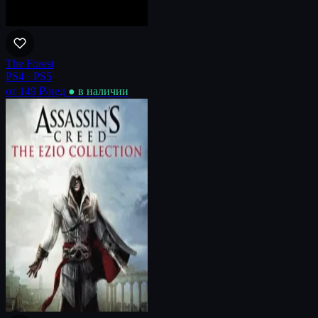
The Forest
PS4 · PS5
от 149 ₽
/нед
● в наличии