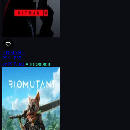
HITMAN 3
PS4 · PS5
от 99 ₽
/нед
● в наличии