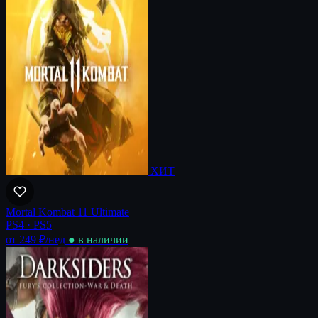
ХИТ
Mortal Kombat 11 Ultimate
PS4 · PS5
от 249 ₽
/нед
● в наличии