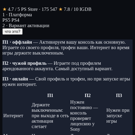
★
4.7
/ 5
PS Store · 175 547
★
7.8
/ 10
IGDB
1 · Платформа
PS5
PS4
2 · Вариант активации
что это?
П1 · оффлайн
— Активируем вашу консоль как основную.
Играете со своего профиля, трофеи ваши. Интернет во время
игры держите выключенным.
П2 · чужой профиль
— Играете под профилем
арендованного аккаунта. Самый доступный вариант.
П3 · онлайн
— Свой профиль и трофеи, но при запуске игры
нужен интернет.
П1
П2
П3
Нужен
Держите
постоянно —
выключенным:
Нужен при
консоль
Интернет
при выходе в сеть
запуске
проверяет
активация
игры
лицензию у
слетает
Sony