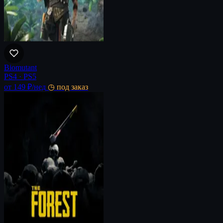
Biomutant
PS4 · PS5
от 149 ₽
/нед
◷ под заказ