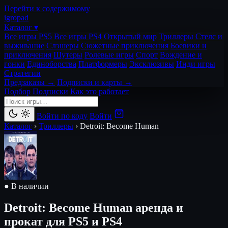
Перейти к содержимому
igro
pad
Каталог ▾
Все игры PS5
Все игры PS4
Открытый мир
Триллеры
Стелс и
выживание
Слэшеры
Сюжетные приключения
Боевики и
приключения
Шутеры
Ролевые игры
Спорт
Вождение и
гонки
Единоборства
Платформеры
Эксклюзивы
Инди игры
Стратегии
Предзаказы →
Подписки и карты →
Подбор
Подписки
Как это работает
Войти по коду
Войти
Каталог
›
Триллеры
›
Detroit: Become Human
● В наличии
Detroit: Become Human
аренда и
прокат для PS5 и PS4