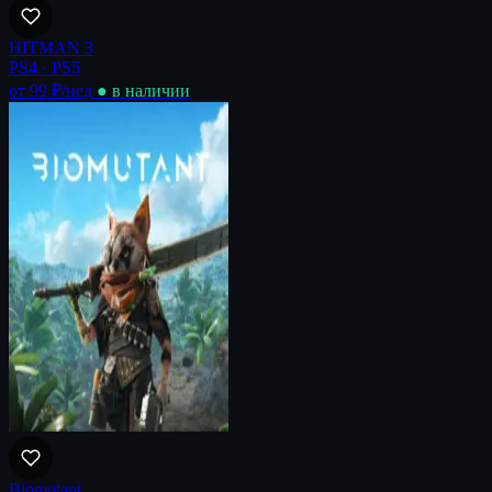
HITMAN 3
PS4 · PS5
от 99 ₽
/нед
● в наличии
Biomutant