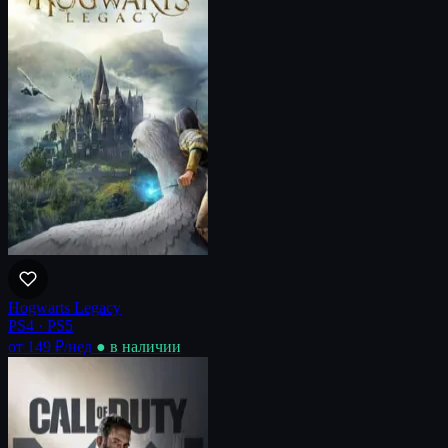
Hogwarts Legacy
PS4 · PS5
от 149 ₽
/нед
● в наличии