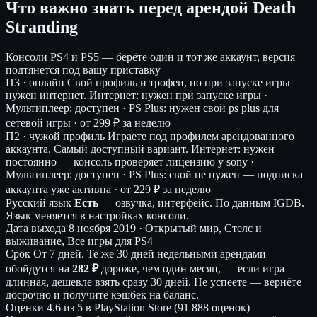
Что важно знать перед арендой Death
Stranding
Консоли
PS4 и PS5 — берёте один и тот же аккаунт, версия
подтянется под вашу приставку
П3 · онлайн
Свой профиль и трофеи, но при запуске игры
нужен интернет.
Интернет: нужен при запуске игры ·
Мультиплеер: доступен · PS Plus: нужен свой ps plus для
сетевой игры ·
от 299 ₽ за неделю
П2 · чужой профиль
Играете под профилем арендованного
аккаунта. Самый доступный вариант.
Интернет: нужен
постоянно — консоль проверяет лицензию у sony ·
Мультиплеер: доступен · PS Plus: свой не нужен — подписка
аккаунта уже активна ·
от 229 ₽ за неделю
Русский язык
Есть
— озвучка, интерфейс.
По данным IGDB.
Язык меняется в настройках консоли.
Дата выхода
8 ноября 2019 · Открытый мир, Стелс и
выживание, Все игры для PS4
Срок
От 7 дней. Те же 30 дней недельными арендами
обойдутся на
282 ₽
дороже, чем один месяц, — если игра
длинная, дешевле взять сразу 30 дней. Не успеете — вернёте
досрочно и получите кэшбек на баланс.
Оценки
4.6 из 5 в PlayStation Store (91 888 оценок)