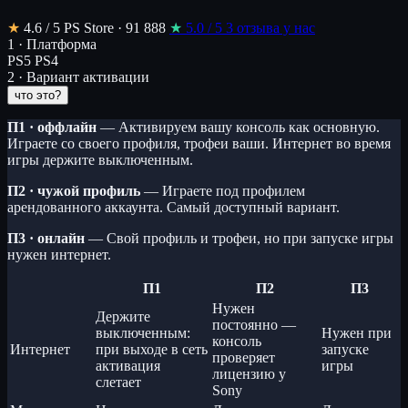
★
4.6
/ 5
PS Store · 91 888
★
5.0
/ 5
3 отзыва у нас
1 · Платформа
PS5
PS4
2 · Вариант активации
что это?
П1 · оффлайн
— Активируем вашу консоль как основную.
Играете со своего профиля, трофеи ваши. Интернет во время
игры держите выключенным.
П2 · чужой профиль
— Играете под профилем
арендованного аккаунта. Самый доступный вариант.
П3 · онлайн
— Свой профиль и трофеи, но при запуске игры
нужен интернет.
П1
П2
П3
Нужен
Держите
постоянно —
выключенным:
Нужен при
консоль
Интернет
при выходе в сеть
запуске
проверяет
активация
игры
лицензию у
слетает
Sony