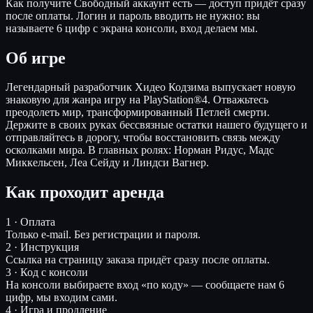
Как получите
Свободный аккаунт есть — доступ придёт сразу
после оплаты. Логин и пароль вводить не нужно: вы
называете 6 цифр с экрана консоли, вход делаем мы.
Об игре
Легендарный разработчик Хидео Кодзима выпускает новую
знаковую для жанра игру на PlayStation®4. Отважьтесь
преодолеть мир, трансформированный Петлей смерти.
Держите в своих руках бессвязные остатки нашего будущего и
отправляйтесь в дорогу, чтобы восстановить связь между
осколками мира. В главных ролях: Норман Ридус, Мадс
Миккельсен, Леа Сейду и Линдси Вагнер.
Как проходит аренда
1 · Оплата
Только e-mail. Без регистрации и пароля.
2 · Инструкция
Ссылка на страницу заказа придёт сразу после оплаты.
3 · Код с консоли
На консоли выбираете вход «по коду» — сообщаете нам 6
цифр, мы входим сами.
4 · Игра и продление