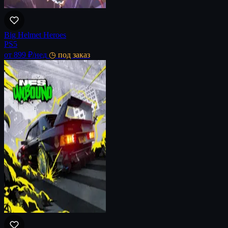
Big Helmet Heroes
PS5
от 899 ₽
/нед
◷ под заказ