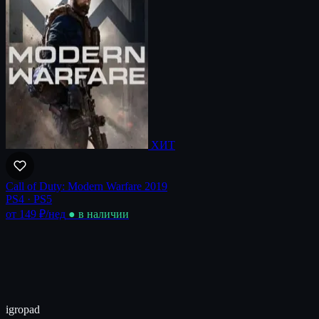
ХИТ
Call of Duty: Modern Warfare 2019
PS4 · PS5
от 149 ₽
/нед
● в наличии
igro
pad