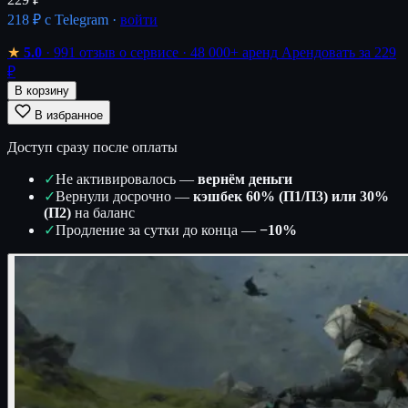
218 ₽
с Telegram ·
войти
★
5.0
· 991 отзыв о сервисе
· 48 000+ аренд
Арендовать за 229
₽
В корзину
В избранное
Доступ сразу после оплаты
✓
Не активировалось —
вернём деньги
✓
Вернули досрочно —
кэшбек 60% (П1/П3) или 30%
(П2)
на баланс
✓
Продление за сутки до конца —
−10%