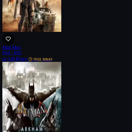
Mad Max
PS4 · PS5
от 149 ₽
/нед
◷ под заказ