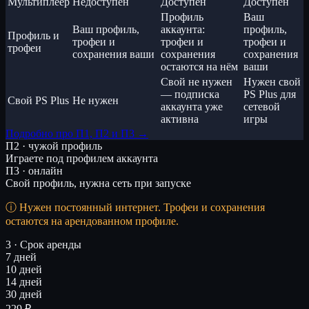
Мультиплеер
Недоступен
Доступен
Доступен
Профиль
Ваш
Ваш профиль,
аккаунта:
профиль,
Профиль и
трофеи и
трофеи и
трофеи и
трофеи
сохранения ваши
сохранения
сохранения
остаются на нём
ваши
Свой не нужен
Нужен свой
— подписка
PS Plus для
Свой PS Plus
Не нужен
аккаунта уже
сетевой
активна
игры
Подробно про П1, П2 и П3 →
П2 · чужой профиль
Играете под профилем аккаунта
П3 · онлайн
Свой профиль, нужна сеть при запуске
Нужен постоянный интернет. Трофеи и сохранения
остаются на арендованном профиле.
3 · Срок аренды
7 дней
10 дней
14 дней
30 дней
229 ₽