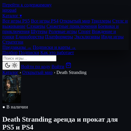
Перейти к содержимому
igro
pad
Каталог ▾
Все игры PS5
Все игры PS4
Открытый мир
Триллеры
Стелс и
выживание
Слэшеры
Сюжетные приключения
Боевики и
приключения
Шутеры
Ролевые игры
Спорт
Вождение и
гонки
Единоборства
Платформеры
Эксклюзивы
Инди игры
Стратегии
Предзаказы →
Подписки и карты →
Подбор
Подписки
Как это работает
Войти по коду
Войти
Каталог
›
Открытый мир
›
Death Stranding
● В наличии
Death Stranding
аренда и прокат для
PS5 и PS4