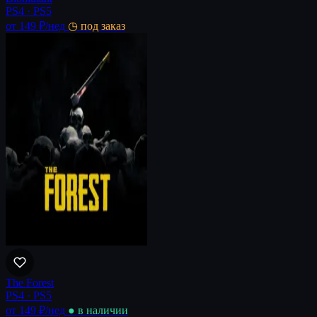
PS4 · PS5
от 149 ₽
/нед
◷ под заказ
The Forest
PS4 · PS5
от 149 ₽
/нед
● в наличии