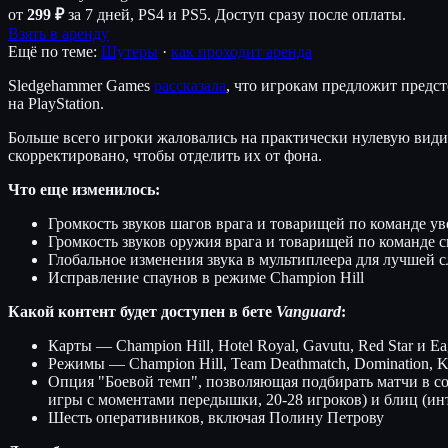
от
299 ₽
за 7 дней, PS4 и PS5. Доступ сразу после оплаты.
Взять в аренду
Ещё по теме:
Шутеры
·
как проходит аренда
Sledgehammer Games
рассказала
, что игрокам предложит предс
на PlayStation.
Больше всего игроки жаловались на практически нулевую вид
скорректировано, чтобы отделить их от фона.
Что еще изменилось:
Громкость звуков шагов врага и товарищей по команде у
Громкость звуков оружия врага и товарищей по команде 
Глобальное изменения звука в мультиплеера для лучшей
Исправление спаунов в режиме Champion Hill
Какой контент будет доступен в бете
Vanguard
:
Карты — Champion Hill, Hotel Royal, Gavutu, Red Star и Ea
Режимы — Champion Hill, Team Deathmatch, Domination, Kill
Опция "Боевой темп", позволяющая подбирать матчи в со
игры с моментами передышки, 20-28 игроков) и блиц (ин
Шесть оперативников, включая Полину Петрову