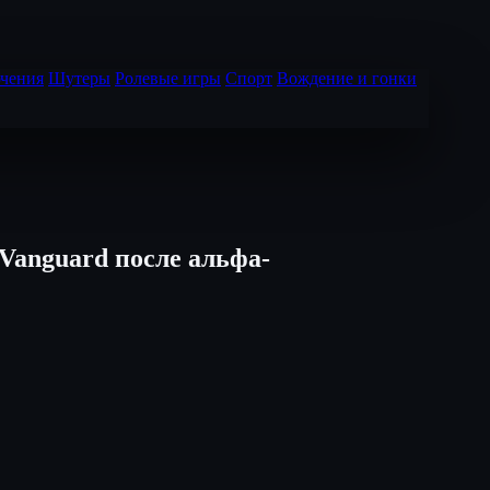
чения
Шутеры
Ролевые игры
Спорт
Вождение и гонки
Vanguard после альфа-