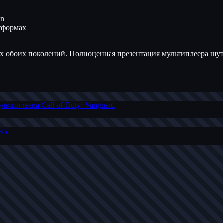
on
атформах
ях обоих поколений. Полноценная презентация мультиплеера шуте
льтиплеера Call of Duty: Vanguard
PS5