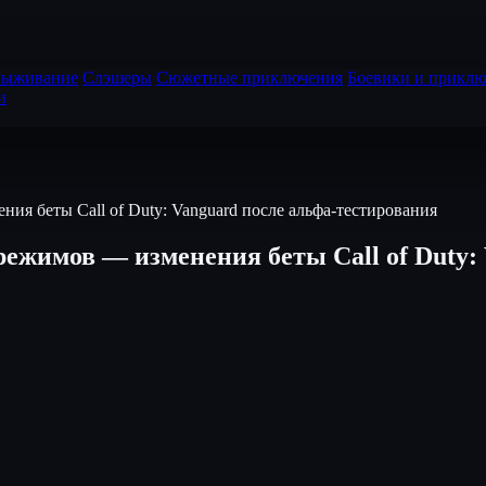
выживание
Слэшеры
Сюжетные приключения
Боевики и приклю
и
я беты Call of Duty: Vanguard после альфа-тестирования
ежимов — изменения беты Call of Duty: 