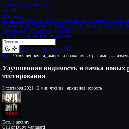
Перейти к содержимому
igro
pad
Каталог ▾
Все игры PS5
Все игры PS4
Открытый мир
Триллеры
Стелс и 
Единоборства
Платформеры
Эксклюзивы
Инди игры
Стратеги
Предзаказы →
Подписки и карты →
Подбор
Подписки
Как это работает
Войти по коду
Войти
Блог
/
Улучшенная видимость и пачка новых режимов — изменени
Улучшенная видимость и пачка новых р
тестирования
3 сентября 2021
·
2 мин чтения
·
архивная новость
Есть в аренду
Call of Duty: Vanguard