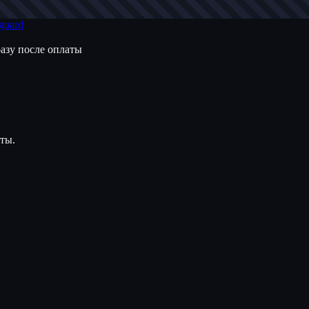
guard
разу после оплаты
аты.