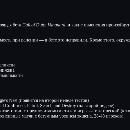
тоящая бета
Call of Duty: Vanguard
, и какие изменения произойдут
имость при ранении — в бете это исправили. Кроме этого, окру
величена
снижена
 слышимости
gle's Nest (появится на второй неделе тестов)
 Confirmed, Patrol, Search and Destroy (на второй неделе)
ответствии с предпочитаемым стилем игры — тактический (класс
тенсивные матчи с безумным уровнем экшена, 28-48 игроков)