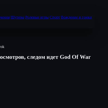
чения
Шутеры
Ролевые игры
Спорт
Вождение и гонки
rok
росмотров, следом идет God Of War