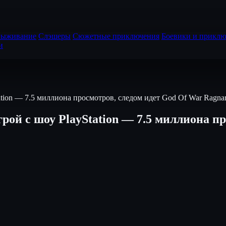
выживание
Слэшеры
Сюжетные приключения
Боевики и приклю
и
ation — 7.5 миллиона просмотров, следом идет God Of War Ragna
грой с шоу PlayStation — 7.5 миллиона п