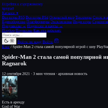
Перейти к содержимому
igro
pad
Каталог ▾
Все игры PS5
Все игры PS4
Открытый мир
Триллеры
Стелс и 
Единоборства
Платформеры
Эксклюзивы
Инди игры
Стратеги
Предзаказы →
Подписки и карты →
Подбор
Подписки
Как это работает
Войти по коду
Войти
Блог
/
Spider-Man 2 стала самой популярной игрой с шоу PlaySt
Spider-Man 2 стала самой популярной и
Ragnarok
12 сентября 2021
·
3 мин чтения
·
архивная новость
Есть в аренду
God of War