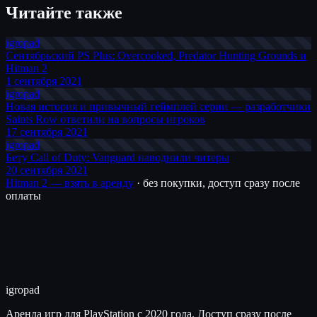
Читайте также
igro
pad
Сентябрьский PS Plus: Overcooked, Predator Hunting Grounds и
Hitman 2
1 сентября 2021
igro
pad
Новая история и привычный геймплей серии — разработчики
Saints Row ответили на вопросы игроков
17 сентября 2021
igro
pad
Бету Call of Duty: Vanguard наводнили читеры
20 сентября 2021
Hitman 2 — взять в аренду
· без покупки, доступ сразу после
оплаты
igro
pad
Аренда игр для PlayStation с 2020 года. Доступ сразу после