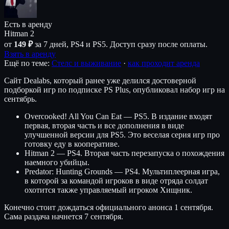
Есть в аренду
Hitman 2
от
149 ₽
за 7 дней, PS4 и PS5. Доступ сразу после оплаты.
Взять в аренду
Ещё по теме:
Стелс и выживание
·
как проходит аренда
Сайт Dealabs, который ранее уже делился достоверной
подборкой игр по подписке PS Plus, опубликовал набор игр на
сентябрь.
Overcooked! All You Can Eat — PS5. В издание входят
первая, вторая часть и все дополнения в виде
улучшенной версии для PS5. Это веселая серия игр про
готовку еду в кооперативе.
Hitman 2 — PS4. Вторая часть перезапуска о похождения
наемного убийцы.
Predator: Hunting Grounds — PS4. Мультиплеерная игра,
в которой за командой игроков в виде отряда солдат
охотится также управляемый игроком Хищник.
Конечно стоит дождаться официального анонса 1 сентября.
Сама раздача начнется 7 сентября.