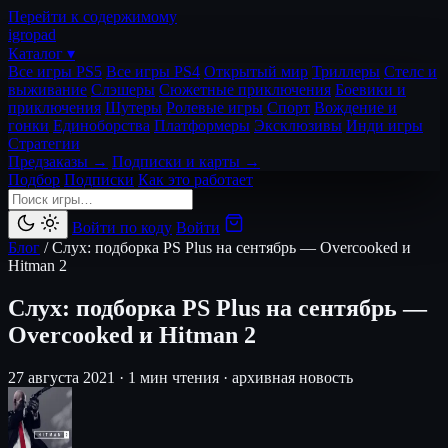
Перейти к содержимому
igro
pad
Каталог ▾
Все игры PS5
Все игры PS4
Открытый мир
Триллеры
Стелс и
выживание
Слэшеры
Сюжетные приключения
Боевики и
приключения
Шутеры
Ролевые игры
Спорт
Вождение и
гонки
Единоборства
Платформеры
Эксклюзивы
Инди игры
Стратегии
Предзаказы →
Подписки и карты →
Подбор
Подписки
Как это работает
Войти по коду
Войти
Блог
/
Слух: подборка PS Plus на сентябрь — Overcooked и
Hitman 2
Слух: подборка PS Plus на сентябрь —
Overcooked и Hitman 2
27 августа 2021
·
1 мин чтения
·
архивная новость