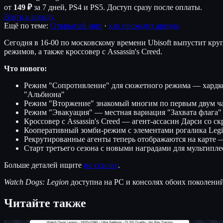
от
149 ₽
за 7 дней, PS4 и PS5. Доступ сразу после оплаты.
Взять в аренду
Ещё по теме:
Открытый мир
·
как проходит аренда
Сегодня в 16-00 по московскому времени Ubisoft выпустит кр
режимов, а также кроссовер с Assassin's Creed.
Что нового:
Режим "Сопротивление" для сюжетного режима — хардко
"Альбиона"
Режим "Вторжение" знакомый многим по первым двум ч
Режим "Эвакуация" — местная вариация "Захвата флага"
Кроссовер с Assassin's Creed — агент-ассасин Дарси со
Кооперативный зомби-режим с элементами рогалика Legio
Рекрутированные агенты теперь отображаются на карте — 
Старт третьего сезона с новыми наградами для мультипле
Больше деталей ищите
по ссылке
.
Watch Dogs: Legion
доступна на PC и консолях обоих поколений
Читайте также