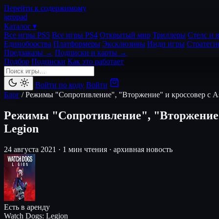
Перейти к содержимому
igro
pad
Каталог ▾
Все игры PS5
Все игры PS4
Открытый мир
Триллеры
Стелс и 
Единоборства
Платформеры
Эксклюзивы
Инди игры
Стратеги
Предзаказы →
Подписки и карты →
Подбор
Подписки
Как это работает
Войти по коду
Войти
Блог
/
Режимы "Сопротивление", "Вторжение" и кроссовер с Ass
Режимы "Сопротивление", "Вторжение" и
Legion
24 августа 2021
·
1 мин чтения
·
архивная новость
Есть в аренду
Watch Dogs: Legion