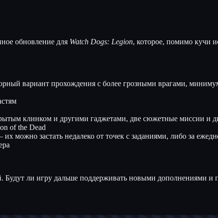
упное обновление для
Watch Dogs: Legion
, которое, помимо кучи 
рный вариант прохождения с более грозными врагами, минимум
астям
 скрытым клинком и другими гаджетами, две сюжетные миссии и 
n of the Dead
их можно застать недалеко от точек с заданиями, либо за ежедн
ера
. Будут ли игру дальше поддерживать новыми дополнениями и п