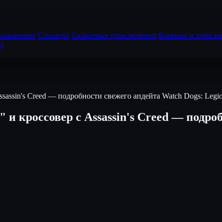
выживание
Слэшеры
Сюжетные приключения
Боевики и приклю
и
assin's Creed — подробности свежего апдейта Watch Dogs: Legi
 кроссовер с Assassin's Creed — подроб