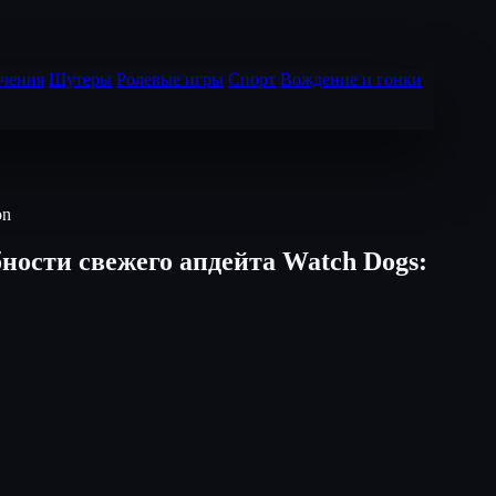
чения
Шутеры
Ролевые игры
Спорт
Вождение и гонки
on
ности свежего апдейта Watch Dogs: