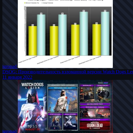
igro
pad
DSOG: Производительность взломанной версии Watch Dogs Leg
11 января 2022
igro
pad