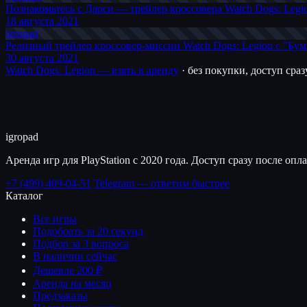
Познакомьтесь с Дарси — трейлер кроссовера Watch Dogs: Legion
18 августа 2021
igro
pad
Релизный трейлер кроссовер-миссии Watch Dogs: Legion с "Б
30 августа 2021
Watch Dogs: Legion — взять в аренду
· без покупки, доступ сра
igro
pad
Аренда игр для PlayStation с 2020 года. Доступ сразу после опл
+7 (499) 409-04-51
Telegram — ответим быстрее
Каталог
Все игры
Подобрать за 20 секунд
Подбор за 3 вопроса
В наличии сейчас
Дешевле 200 ₽
Аренда на месяц
Предзаказы