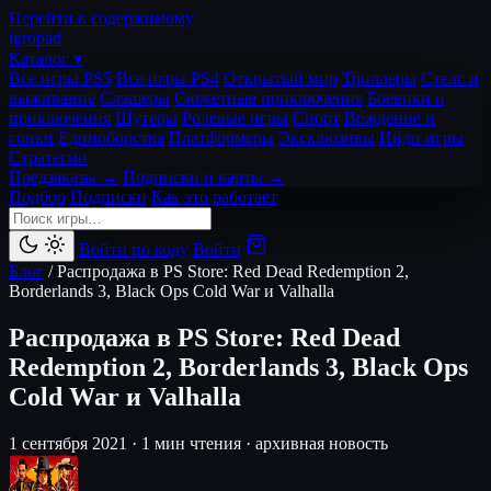
Перейти к содержимому
igro
pad
Каталог ▾
Все игры PS5
Все игры PS4
Открытый мир
Триллеры
Стелс и
выживание
Слэшеры
Сюжетные приключения
Боевики и
приключения
Шутеры
Ролевые игры
Спорт
Вождение и
гонки
Единоборства
Платформеры
Эксклюзивы
Инди игры
Стратегии
Предзаказы →
Подписки и карты →
Подбор
Подписки
Как это работает
Войти по коду
Войти
Блог
/
Распродажа в PS Store: Red Dead Redemption 2,
Borderlands 3, Black Ops Cold War и Valhalla
Распродажа в PS Store: Red Dead
Redemption 2, Borderlands 3, Black Ops
Cold War и Valhalla
1 сентября 2021
·
1 мин чтения
·
архивная новость