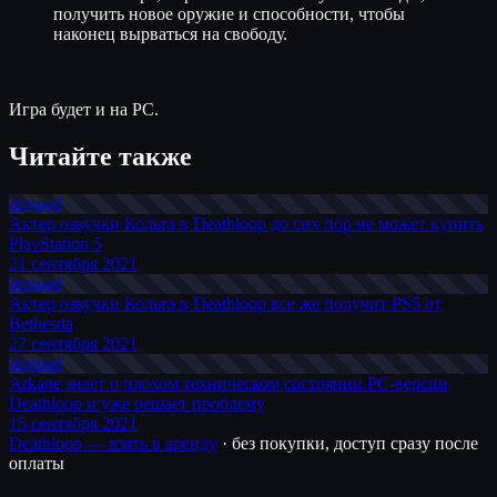
получить новое оружие и способности, чтобы
наконец вырваться на свободу.
Игра будет и на PC.
Читайте также
igro
pad
Актер озвучки Кольта в Deathloop до сих пор не может купить
PlayStation 5
21 сентября 2021
igro
pad
Актер озвучки Кольта в Deathloop все же получит PS5 от
Bethesda
27 сентября 2021
igro
pad
Arkane знает о плохом техническом состоянии PC-версии
Deathloop и уже решает проблему
15 сентября 2021
Deathloop — взять в аренду
· без покупки, доступ сразу после
оплаты