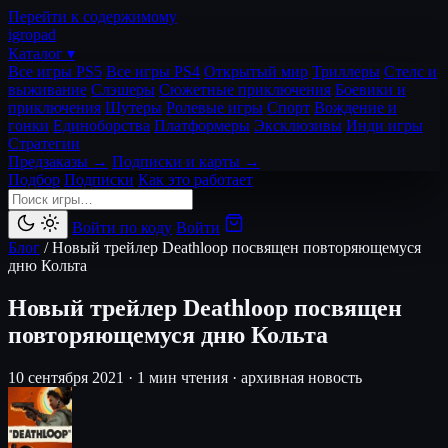
Перейти к содержимому
igro
pad
Каталог ▾
Все игры PS5
Все игры PS4
Открытый мир
Триллеры
Стелс и
выживание
Слэшеры
Сюжетные приключения
Боевики и
приключения
Шутеры
Ролевые игры
Спорт
Вождение и
гонки
Единоборства
Платформеры
Эксклюзивы
Инди игры
Стратегии
Предзаказы →
Подписки и карты →
Подбор
Подписки
Как это работает
Войти по коду
Войти
Блог
/
Новый трейлер Deathloop посвящен повторяющемуся
дню Кольта
Новый трейлер Deathloop посвящен
повторяющемуся дню Кольта
10 сентября 2021
·
1 мин чтения
·
архивная новость