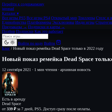
Перейти к содержимому
igro
pad
Каталог ▾
Все игры PS5
Все игры PS4
Открытый мир
Триллеры
Стелс и 
Единоборства
Платформеры
Эксклюзивы
Инди игры
Стратеги
Предзаказы →
Подписки и карты →
Подбор
Подписки
Как это работает
Войти по коду
Войти
Блог
/
Новый показ ремейка Dead Space только в 2022 году
Новый показ ремейка Dead Space только
12 сентября 2021
·
1 мин чтения
·
архивная новость
Есть в аренду
Dead Space
от
339 ₽
за 7 дней, PS5. Доступ сразу после оплаты.