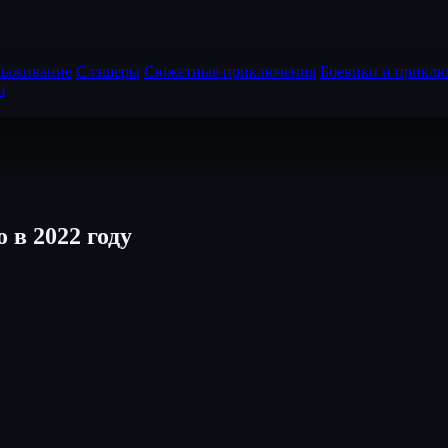
выживание
Слэшеры
Сюжетные приключения
Боевики и приклю
и
 в 2022 году