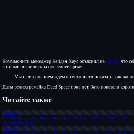
Коммьюнити-менеджер Кейден Хаус объяснил на
Reddit
, что с
которые появились за последнее время.
Мы с нетерпением ждем возможности показать, как ваши 
Даты релиза ремейка Dead Space пока нет. Зато показали коротк
Читайте также
igro
pad
EA Motive завтра расскажет о разработке ремейка Dead Space
30 августа 2021
igro
pad
Похоже, разработка ремейка Dead Space началась летом 2020 го