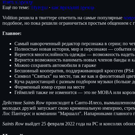
Взять в аренду
Ещё по теме:
Шутеры
·
как проходит аренда
Volition решила в твиттере ответить на самые популярные
вопр
подобное, но пока решили ограничиться простым общением с 
Главное:
Самый навороченный редактор персонажа в серии; по че
Полностью новая история, мир и персонажи — события о
Вернется многослойность одежды — возможность надеть 
Вернется возможность нанимать новых членов банды и к
Можно сохранять автомобили в гараже
Бесшовный кооператив, поддерживающий кроссген (PS4 и
Символ "Святых" на месте, так же как и фиолетовый цве
Куча радиостанций с разным подбором музыки (больше д
Фирменный юмор серии на месте
Геймплей также не изменится — это не MOBA или королев
Действие
Saints Row
происходит в Санто-Илесо, вымышленном с
молодых друзей запускает свою криминальную империю, стремяс
Лос Пантерос и компании "Маршалл". Напарниками главного г
Saints Row
выйдет 25 февраля 2022 года на PC и консолях обои