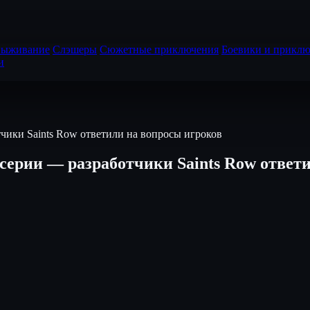
выживание
Слэшеры
Сюжетные приключения
Боевики и приклю
и
чики Saints Row ответили на вопросы игроков
ерии — разработчики Saints Row ответи