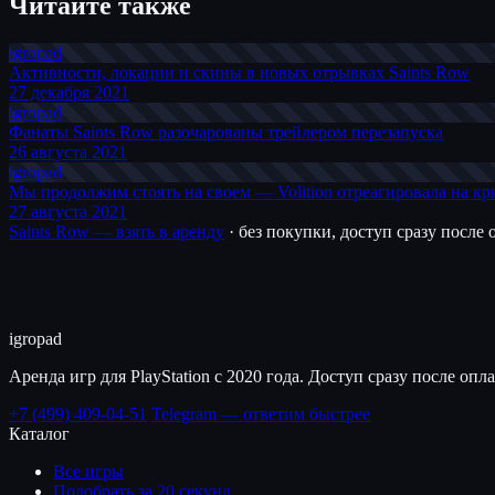
Читайте также
igro
pad
Активности, локации и скины в новых отрывках Saints Row
27 декабря 2021
igro
pad
Фанаты Saints Row разочарованы трейлером перезапуска
26 августа 2021
igro
pad
Мы продолжим стоять на своем — Volition отреагировала на кр
27 августа 2021
Saints Row — взять в аренду
· без покупки, доступ сразу после
igro
pad
Аренда игр для PlayStation с 2020 года. Доступ сразу после опл
+7 (499) 409-04-51
Telegram — ответим быстрее
Каталог
Все игры
Подобрать за 20 секунд