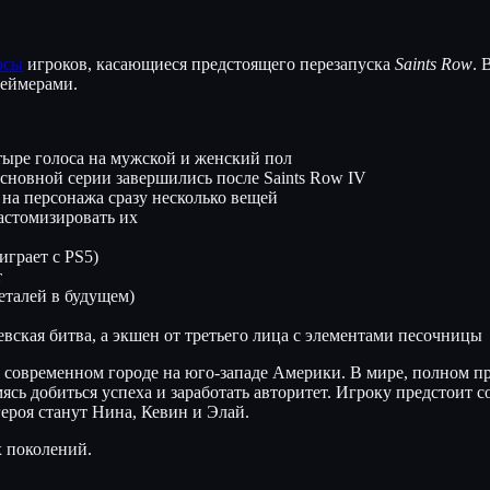
осы
игроков, касающиеся предстоящего перезапуска
Saints Row
. 
геймерами.
тыре голоса на мужской и женский пол
сновной серии завершились после Saints Row IV
на персонажа сразу несколько вещей
астомизировать их
грает с PS5)
т
еталей в будущем)
ская битва, а экшен от третьего лица с элементами песочницы
овременном городе на юго-западе Америки. В мире, полном прес
ь добиться успеха и заработать авторитет. Игроку предстоит со
ероя станут Нина, Кевин и Элай.
х поколений.