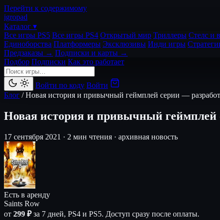
Перейти к содержимому
igro
pad
Каталог ▾
Все игры PS5
Все игры PS4
Открытый мир
Триллеры
Стелс и 
Единоборства
Платформеры
Эксклюзивы
Инди игры
Стратеги
Предзаказы →
Подписки и карты →
Подбор
Подписки
Как это работает
Войти по коду
Войти
Блог
/
Новая история и привычный геймплей серии — разработ
Новая история и привычный геймплей с
17 сентября 2021
·
2 мин чтения
·
архивная новость
Есть в аренду
Saints Row
от
299 ₽
за 7 дней, PS4 и PS5. Доступ сразу после оплаты.