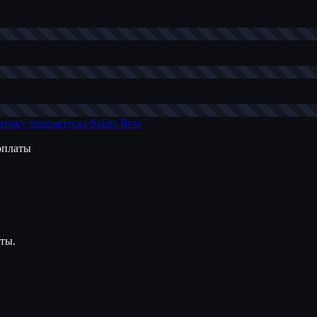
итику перезапуска Saints Row
 оплаты
аты.