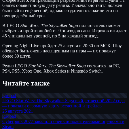
Скорее всего, на трансляции разработчики игры из студии TT
Games объявят новую дату релиза. Изначально тайтл должен
был выйти ещё весной, однако создатели отложили его на
неопределённый срок.
В LEGO
Star Wars: The Skywalker Saga
пользователь сможет
выбрать и пройти любой из 9 эпизодов саги. Игроков ожидает
45 уникальных уровней, по 5 на каждый
эпизод.
Opening Night Live пройдет 25 августа в 20:30 по МСК. Шоу
обещает быть очень насыщенным на игры — их покажут
более 30 штук.
Релиз
LEGO Star Wars: The Skywalker Saga
состоится на PC,
PS4, PS5, Xbox One, Xbox Series и Nintendo Switch.
Читайте также
igro
pad
LEGO Star Wars: The Skywalker Saga выйдет весной 2022 года
— показали огромную карту вселенной и трейлер
25 августа 2021
igro
pad
Cyberpunk 2077 завалили очень положительными оценками в
Steam