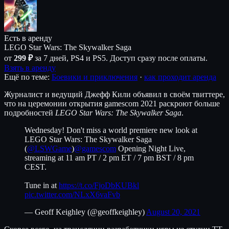
Есть в аренду
LEGO Star Wars: The Skywalker Saga
от
299 ₽
за 7 дней, PS4 и PS5. Доступ сразу после оплаты.
Взять в аренду
Ещё по теме:
Боевики и приключения
·
как проходит аренда
Журналист и ведущий Джефф Кили объявил в своём твиттере,
что на церемонии открытия gamescom 2021 раскроют больше
подробностей
LEGO Star Wars: The Skywalker Saga
.
Wednesday! Don't miss a world premiere new look at
LEGO Star Wars: The Skywalker Saga
(
@LSWGame
)
@gamescom
Opening Night Live,
streaming at 11 am PT / 2 pm ET / 7 pm BST / 8 pm
CEST.
Tune in at
https://t.co/FjoDbKUBkl
pic.twitter.com/NLxX6vaFvb
— Geoff Keighley (@geoffkeighley)
August 20, 2021