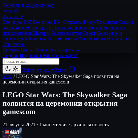
Перейти к содержимому
igro
pad
Каталог ▾
Все игры PS5
Все игры PS4
Открытый мир
Триллеры
Стелс и
выживание
Слэшеры
Сюжетные приключения
Боевики и
приключения
Шутеры
Ролевые игры
Спорт
Вождение и
гонки
Единоборства
Платформеры
Эксклюзивы
Инди игры
Стратегии
Предзаказы →
Подписки и карты →
Подбор
Подписки
Как это работает
Войти по коду
Войти
Блог
/
LEGO Star Wars: The Skywalker Saga появится на
церемонии открытия gamescom
LEGO Star Wars: The Skywalker Saga
появится на церемонии открытия
gamescom
21 августа 2021
·
1 мин чтения
·
архивная новость