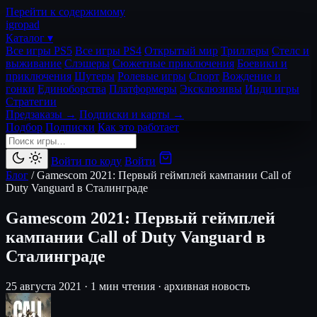
Перейти к содержимому
igro
pad
Каталог ▾
Все игры PS5
Все игры PS4
Открытый мир
Триллеры
Стелс и
выживание
Слэшеры
Сюжетные приключения
Боевики и
приключения
Шутеры
Ролевые игры
Спорт
Вождение и
гонки
Единоборства
Платформеры
Эксклюзивы
Инди игры
Стратегии
Предзаказы →
Подписки и карты →
Подбор
Подписки
Как это работает
Войти по коду
Войти
Блог
/
Gamescom 2021: Первый геймплей кампании Call of
Duty Vanguard в Сталинграде
Gamescom 2021: Первый геймплей
кампании Call of Duty Vanguard в
Сталинграде
25 августа 2021
·
1 мин чтения
·
архивная новость