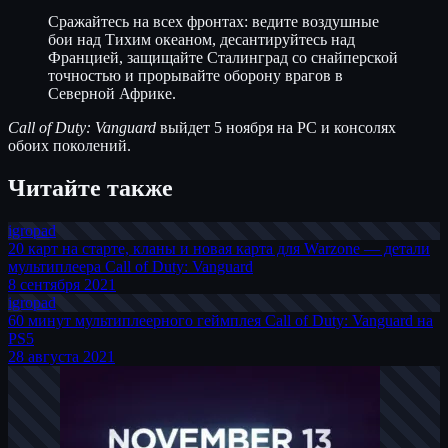
Сражайтесь на всех фронтах: ведите воздушные
бои над Тихим океаном, десантируйтесь над
Францией, защищайте Сталинград со снайперской
точностью и прорывайте оборону врагов в
Северной Африке.
Call of Duty: Vanguard
выйдет 5 ноября на PC и консолях
обоих поколений.
Читайте также
igro
pad
20 карт на старте, кланы и новая карта для Warzone — детали
мультиплеера Call of Duty: Vanguard
8 сентября 2021
igro
pad
60 минут мультиплеерного геймплея Call of Duty: Vanguard на
PS5
28 августа 2021