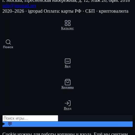
г. Москва, Пресненская набережная, д. 12, этаж 20, офис 2018
info@igropad.net
2020–2026 · igropad
Оплата: карты РФ · СБП · криптовалюта
Каталог
Поиск
Код
Корзина
Вход
💬
Cookie нужны для работы корзины и входа. Ещё мы считаем